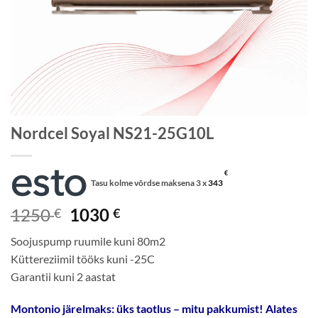
Nordcel Soyal NS21-25G10L
€
Tasu kolme võrdse maksena 3 x
343
Algne
Current
1250
1030
€
€
hind
price
Soojuspump ruumile kuni 80m2
oli:
is:
Küttereziimil tööks kuni -25C
1250 €.
1030 €.
Garantii kuni 2 aastat
Montonio järelmaks: üks taotlus – mitu pakkumist! Alates