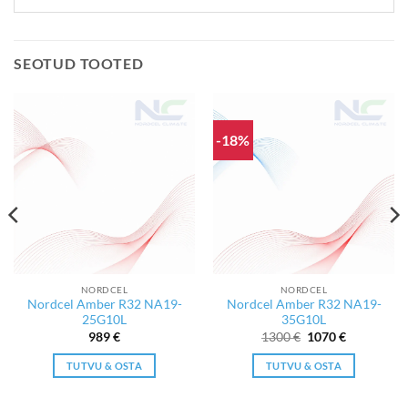
SEOTUD TOOTED
-18%
NORDCEL
NORDCEL
Nordcel Amber R32 NA19-
Nordcel Amber R32 NA19-
25G10L
35G10L
Algne
Current
989
€
1300
€
1070
€
hind
price
oli:
is:
TUTVU & OSTA
TUTVU & OSTA
1300 €.
1070 €.