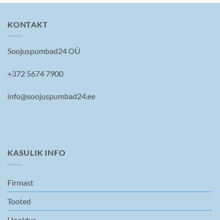
KONTAKT
Soojuspumbad24 OÜ
+372 5674 7900
info@soojuspumbad24.ee
KASULIK INFO
Firmast
Tooted
Hooldus