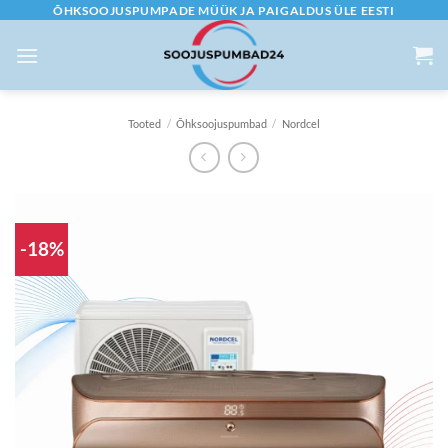
Skip
ÕHKSOOJUSPUMPADE MÜÜK JA PAIGALDUS ÜLE EESTI
to
content
Tooted
/
Õhksoojuspumbad
/
Nordcel
-18%