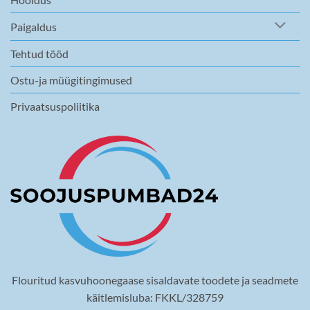
Paigaldus
Tehtud tööd
Ostu-ja müügitingimused
Privaatsuspoliitika
Flouritud kasvuhoonegaase sisaldavate toodete ja seadmete
käitlemisluba: FKKL/328759