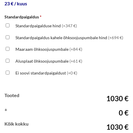
23 € / kuus
Standardpaigaldus
*
Standardpaigalduse hind
(+347 €)
Standardpaigaldus kahele õhksoojuspumbale hind
(+694 €)
Maaraam õhksoojuspumbale
(+84 €)
Alusplaat õhksoojuspumbale
(+61 €)
Ei soovi standardpaigaldust
(+0 €)
Tooted
1030 €
+
0 €
Kõik kokku
1030 €