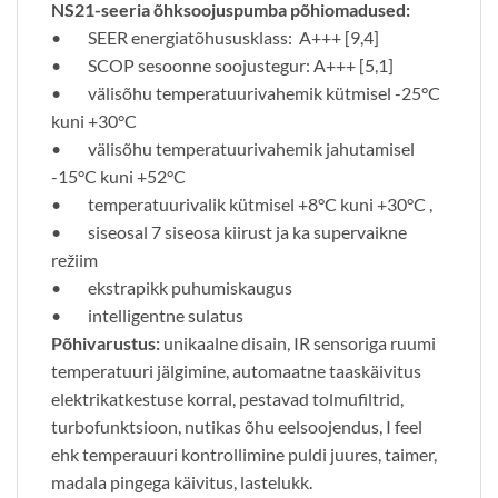
NS21-seeria õhksoojuspumba põhiomadused:
• SEER energiatõhususklass: A+++ [9,4]
• SCOP sesoonne soojustegur: A+++ [5,1]
• välisõhu temperatuurivahemik kütmisel -25°C
kuni +30°C
• välisõhu temperatuurivahemik jahutamisel
-15°C kuni +52°C
• temperatuurivalik kütmisel +8°C kuni +30°C ,
• siseosal 7 siseosa kiirust ja ka supervaikne
režiim
• ekstrapikk puhumiskaugus
• intelligentne sulatus
Põhivarustus:
unikaalne disain, IR sensoriga ruumi
temperatuuri jälgimine, automaatne taaskäivitus
elektrikatkestuse korral, pestavad tolmufiltrid,
turbofunktsioon, nutikas õhu eelsoojendus, I feel
ehk temperauuri kontrollimine puldi juures, taimer,
madala pingega käivitus, lastelukk.