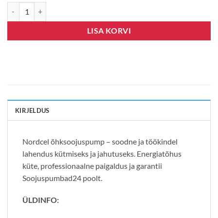
Nordcel Soyal NS21-25G10L kogus
LISA KORVI
KIRJELDUS
Nordcel õhksoojuspump – soodne ja töökindel
lahendus kütmiseks ja jahutuseks. Energiatõhus
küte, professionaalne paigaldus ja garantii
Soojuspumbad24 poolt.
ÜLDINFO: