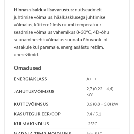
Hinnas sisalduv lisavarustus:
nutiseadmelt
juhtimise võimalus, häälkäsklusega juhtimise
võimalus, kütterežiimis ruumi temperatuuri
seadmise võimalus vahemikus 8-30°C, 4D-õhu
suunamine ehk võimalus suunata õhuvoolu nii
vasakule kui paremale, energiasäästu režiim,
unerežiimid.
Omadused
ENERGIAKLASS
A+++
2,7 (0,22 – 4,4)
JAHUTUSVÕIMSUS
kW
KÜTTEVÕIMSUS
3,6 (0,8 – 5,0) kW
KASUTEGUR EER/COP
9,4 / 5,1
KÜLMAKINDLUS
-25°C
MADALA TEMP. HOIDMINE
Jah, 8 °C