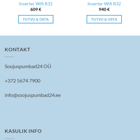
Inverter Wifi R32
Inverter Wifi R32
609
€
940
€
TUTVU & OSTA
TUTVU & OSTA
KONTAKT
Soojuspumbad24 OÜ
+372 5674 7900
info@soojuspumbad24.ee
KASULIK INFO