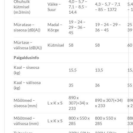
Õhuhulk
4,0 – 5,7 –
Väike –
4,3 – 5,7 – 7,1
5,4
kütmisel
7,1 – 8,5 –
Suur
– 85 – 1372
– 1
(m3/min)
14,4
19 – 24 –
Müratase –
Madal –
19 – 24 – 29 –
25 
29 – 36 –
siseosa (dB(A))
Kõrge
36 – 45
39
45
Mürtase –
Kütmisel
58
58
60
välisosa (dB(A))
P
aigaldusi
nfo
Kaal – siseosa
15,5
13,5
15
(kg)
Kaal – välisosa
35
36
55
(kg)
890 x
Mõõtmed –
890 x 307(+34)
89
L x K x S
307(+34) x
siseosa (mm)
x 233
x 
233
Mõõtmed –
800 x 550 x
800 x 550 x
88
L x K x S
välisosa (mm)
285
285
33