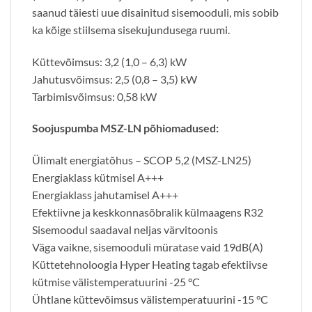
saanud täiesti uue disainitud sisemooduli, mis sobib
ka kõige stiilsema sisekujundusega ruumi.
Küttevõimsus: 3,2 (1,0 – 6,3) kW
Jahutusvõimsus: 2,5 (0,8 – 3,5) kW
Tarbimisvõimsus: 0,58 kW
Soojuspumba MSZ-LN põhiomadused:
Ülimalt energiatõhus – SCOP 5,2 (MSZ-LN25)
Energiaklass kütmisel A+++
Energiaklass jahutamisel A+++
Efektiivne ja keskkonnasõbralik külmaagens R32
Sisemoodul saadaval neljas värvitoonis
Väga vaikne, sisemooduli müratase vaid 19dB(A)
Küttetehnoloogia Hyper Heating tagab efektiivse
kütmise välistemperatuurini -25 °C
Ühtlane küttevõimsus välistemperatuurini -15 °C