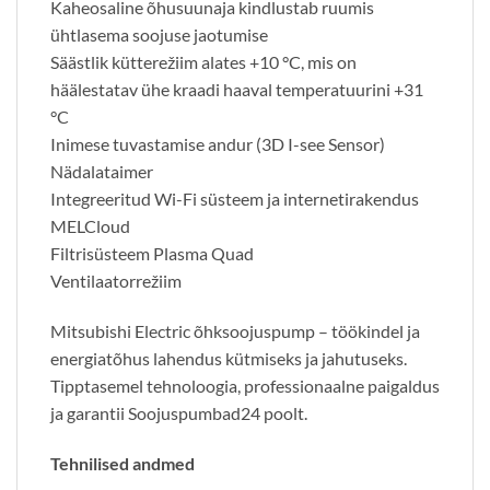
Kaheosaline õhusuunaja kindlustab ruumis
ühtlasema soojuse jaotumise
Säästlik kütterežiim alates +10 °C, mis on
häälestatav ühe kraadi haaval temperatuurini +31
°C
Inimese tuvastamise andur (3D I-see Sensor)
Nädalataimer
Integreeritud Wi-Fi süsteem ja internetirakendus
MELCloud
Filtrisüsteem Plasma Quad
Ventilaatorrežiim
Mitsubishi Electric õhksoojuspump – töökindel ja
energiatõhus lahendus kütmiseks ja jahutuseks.
Tipptasemel tehnoloogia, professionaalne paigaldus
ja garantii Soojuspumbad24 poolt.
Tehnilised andmed