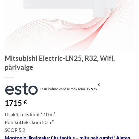
Mitsubishi Electric-LN25, R32, Wifi,
pärlvalge
€
Tasu kolme võrdse maksena 3 x
572
1715
€
Lisakütteks kuni 110 m²
Põhikütteks kuni 50 m²
SCOP 5.2
Montonio järelmaks: üks taotlus – mitu pakkumist! Alates