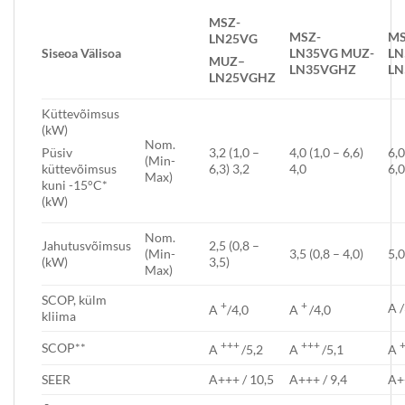
MSZ-
MSZ-
MS
LN25VG
Siseo
a
Välisoa
LN35VG
MUZ-
LN
MUZ
–
LN35VGHZ
LN
LN25V
GHZ
Küttevõimsus
(kW)
Nom.
3,2 (1,0 –
4,0 (1,0 – 6,6)
6,0
Püsiv
(Min-
6,3) 3,2
4,0
6,
küttevõimsus
Max)
kuni -15°C*
(kW)
Nom.
Jahutusvõimsus
2,5 (0,8 –
(Min-
3,5 (0,8 – 4,0)
5,0
(kW)
3,5)
Max)
SCOP, külm
+
+
A /
A
/4,0
A
/4,0
kliima
+++
+++
SCOP**
A
/5,2
A
/5,1
A
SEER
A+++ / 10,5
A+++ / 9,4
A+