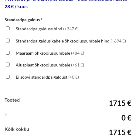
28 € / kuus
Standardpaigaldus
*
Standardpaigalduse hind
(+347 €)
Standardpaigaldus kahele õhksoojuspumbale hind
(+694 €)
Maaraam õhksoojuspumbale
(+84 €)
Alusplaat õhksoojuspumbale
(+61 €)
Ei soovi standardpaigaldust
(+0 €)
Tooted
1715 €
+
0 €
Kõik kokku
1715 €