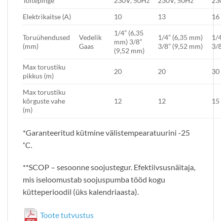
Toitepinge
230V, 50Hz
230V, 50Hz
23
Elektrikaitse (A)
10
13
16
1/4” (6,35
Toruühendused
Vedelik
1/4” (6,35 mm)
1/4
mm) 3/8”
(mm)
Gaas
3/8” (9,52 mm)
3/8
(9,52 mm)
Max torustiku
20
20
30
pikkus (m)
Max torustiku
kõrguste vahe
12
12
15
(m)
*Garanteeritud kütmine välistempearatuurini -25
˚C.
**SCOP – sesoonne soojustegur. Efektiivsusnäitaja,
mis iseloomustab soojuspumba tööd kogu
kütteperioodil (üks kalendriaasta).
Toote tutvustus