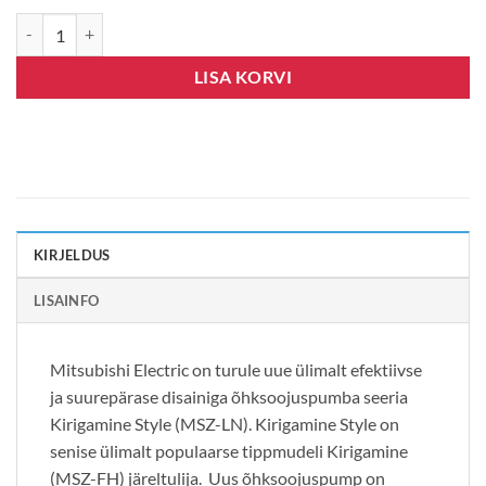
Mitsubishi Electric-LN25, R32, Wifi, pärlvalge kogus
LISA KORVI
KIRJELDUS
LISAINFO
Mitsubishi Electric on turule uue ülimalt efektiivse
ja suurepärase disainiga õhksoojuspumba seeria
Kirigamine Style (MSZ-LN). Kirigamine Style on
senise ülimalt populaarse tippmudeli Kirigamine
(MSZ-FH) järeltulija. Uus õhksoojuspump on