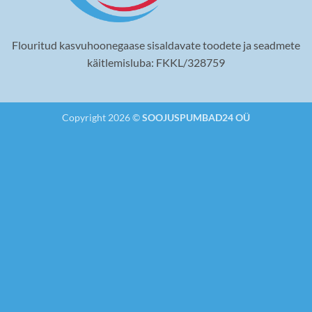
Flouritud kasvuhoonegaase sisaldavate toodete ja seadmete
käitlemisluba: FKKL/328759
Copyright 2026 ©
SOOJUSPUMBAD24 OÜ