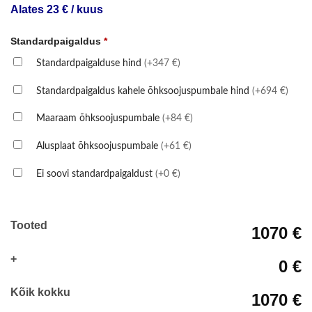
Alates 23 € / kuus
Standardpaigaldus
*
Standardpaigalduse hind
(+347 €)
Standardpaigaldus kahele õhksoojuspumbale hind
(+694 €)
Maaraam õhksoojuspumbale
(+84 €)
Alusplaat õhksoojuspumbale
(+61 €)
Ei soovi standardpaigaldust
(+0 €)
Tooted
1070 €
+
0 €
Kõik kokku
1070 €