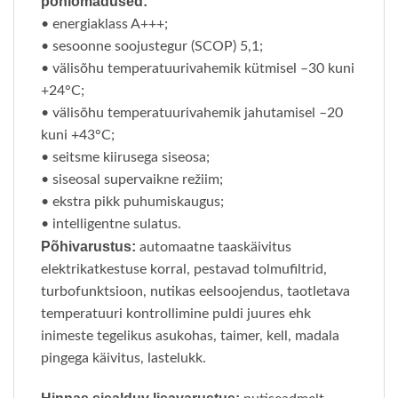
põhiomadused:
• energiaklass A+++;
• sesoonne soojustegur (SCOP) 5,1;
• välisõhu temperatuurivahemik kütmisel –30 kuni
+24°C;
• välisõhu temperatuurivahemik jahutamisel –20
kuni +43°C;
• seitsme kiirusega siseosa;
• siseosal supervaikne režiim;
• ekstra pikk puhumiskaugus;
• intelligentne sulatus.
Põhivarustus:
automaatne taaskäivitus
elektrikatkestuse korral, pestavad tolmufiltrid,
turbofunktsioon, nutikas eelsoojendus, taotletava
temperatuuri kontrollimine puldi juures ehk
inimeste tegelikus asukohas, taimer, kell, madala
pingega käivitus, lastelukk.