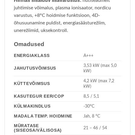
Hinnas sisalduv lisavarustus:
nutiseadmelt
juhtimise võimalus, plasma ionisaator, nordicu
varustus, +8°C hoidmise funktsioon, 4D-
õhusuunamine puldist, energiasäästurežiim,
unerežiimid, uksekontroll.
Omadused
ENERGIAKLASS
A+++
3,53 kW (max 5,0
JAHUTUSVÕIMSUS
kW)
4,2 kW (max 7,2
KÜTTEVÕIMSUS
kW)
KASUTEGUR EER/COP
8,5 / 5,1
KÜLMAKINDLUS
-30°C
MADALA TEMP. HOIDMINE
Jah, 8 °C
MÜRATASE
21 – 46 / 54
(SISEOSA/VÄLISOSA)