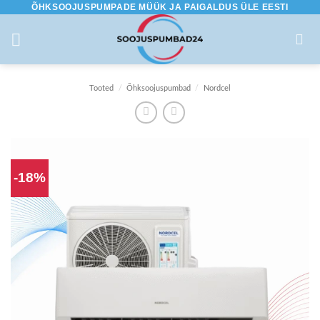
ÕHKSOOJUSPUMPADE MÜÜK JA PAIGALDUS ÜLE EESTI
Skip
to
content
Tooted
/
Õhksoojuspumbad
/
Nordcel
-18%