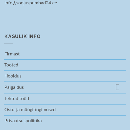
info@soojuspumbad24.ee
KASULIK INFO
Firmast
Tooted
Hooldus
Paigaldus
Tehtud tööd
Ostu-ja müügitingimused
Privaatsuspoliitika