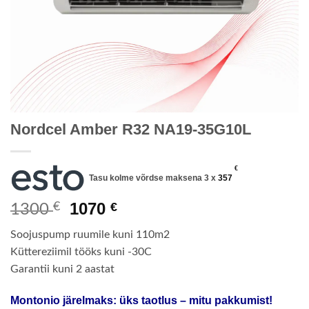
Nordcel Amber R32 NA19-35G10L
€
Tasu kolme võrdse maksena 3 x
357
Algne
Current
1070
€
€
1300
hind
price
Soojuspump ruumile kuni 110m2
oli:
is:
Küttereziimil tööks kuni -30C
1300 €.
1070 €.
Garantii kuni 2 aastat
Montonio järelmaks: üks taotlus – mitu pakkumist!