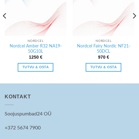
NORDCEL
NORDCEL
Nordcel Amber R32 NA19-
Nordcel Fairy Nordic NF21-
50G10L
50DCL
1250
€
970
€
TUTVU & OSTA
TUTVU & OSTA
KONTAKT
Soojuspumbad24 OÜ
+372 5674 7900