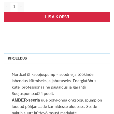
Nordcel Amber R32 NA19-35G10L kogus
LISA KORVI
KIRJELDUS
Nordcel õhksoojuspump – soodne ja töökindel
lahendus kütmiseks ja jahutuseks. Energiatõhus
küte, professionaalne paigaldus ja garantii
Soojuspumbad24 poolt.
AMBER-seeria
uue põlvkonna õhksoojuspump on
loodud põhjamaade karmidesse oludesse. Seade
pakub suurt küttevõimsust madalatel