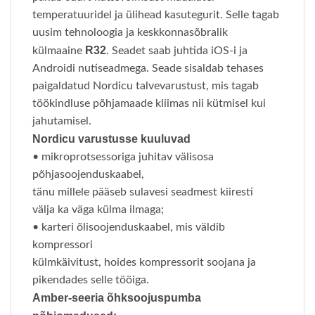
temperatuuridel ja ülihead kasutegurit. Selle tagab
uusim tehnoloogia ja keskkonnasõbralik
R32
külmaaine
. Seadet saab juhtida iOS-i ja
Androidi nutiseadmega. ​Seade sisaldab tehases
paigaldatud Nordicu talvevarustust, mis tagab
töökindluse põhjamaade kliimas nii kütmisel kui
jahutamisel.
Nordicu varustusse kuuluvad
• mikroprotsessoriga juhitav välisosa
põhjasoojenduskaabel,
tänu millele pääseb sulavesi seadmest kiiresti
välja ka väga külma ilmaga;
• karteri õlisoojenduskaabel, mis väldib
kompressori
külmkäivitust, hoides kompressorit soojana ja
pikendades selle tööiga.
Amber-seeria õhksoojuspumba