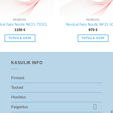
NORDCEL
NORDCEL
cel Fairy Nordic NF21-71DCL
Nordcel Fairy Nordic NF21-
1150
€
970
€
TUTVU & OSTA
TUTVU & OSTA
KASULIK INFO
Firmast
Tooted
Hooldus
Paigaldus
F