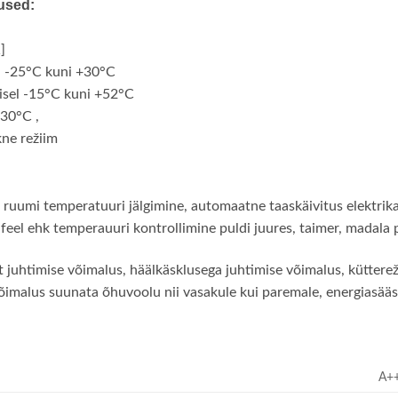
used:
]
 -25°C kuni +30°C
sel -15°C kuni +52°C
30°C ,
kne režiim
 ruumi temperatuuri jälgimine, automaatne taaskäivitus elektrika
feel ehk temperauuri kontrollimine puldi juures, taimer, madala p
 juhtimise võimalus, häälkäsklusega juhtimise võimalus, kütter
alus suunata õhuvoolu nii vasakule kui paremale, energiasääst
A+