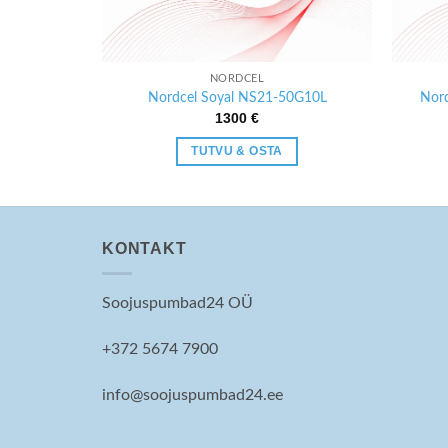
NORDCEL
9-25G10L
Nordcel Soyal NS21-50G10L
Nord
1300
€
TUTVU & OSTA
KONTAKT
Soojuspumbad24 OÜ
+372 5674 7900
info@soojuspumbad24.ee