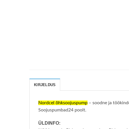
KIRJELDUS
Nordcel õhksoojuspump
– soodne ja töökinde
Soojuspumbad24 poolt.
ÜLDINFO: