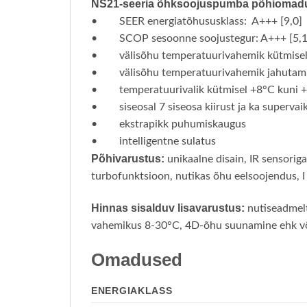
NS21-seeria õhksoojuspumba põhiomad
• SEER energiatõhususklass: A+++ [9,0]
• SCOP sesoonne soojustegur: A+++ [5,1
• välisõhu temperatuurivahemik kütmisel
• välisõhu temperatuurivahemik jahutami
• temperatuurivalik kütmisel +8°C kuni +
• siseosal 7 siseosa kiirust ja ka supervai
• ekstrapikk puhumiskaugus
• intelligentne sulatus
Põhivarustus:
unikaalne disain, IR sensoriga
turbofunktsioon, nutikas õhu eelsoojendus, I 
Hinnas sisalduv lisavarustus:
nutiseadmelt
vahemikus 8-30°C, 4D-õhu suunamine ehk võim
Omadused
ENERGIAKLASS