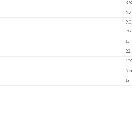
3,5
4,2
9,0
-25
Jah
22 
10
Nor
Jah