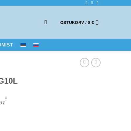
OSTUKORV /
0
€
UMIST
5G10L
€
383