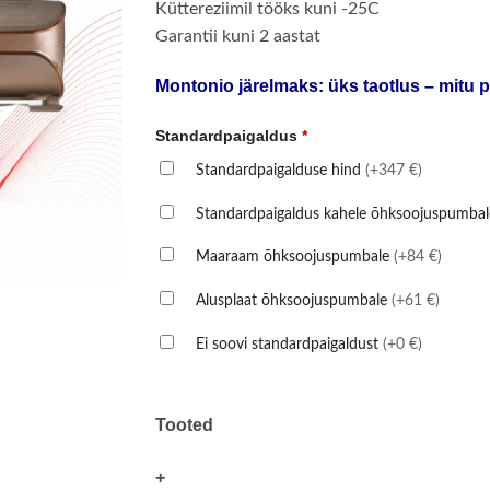
Küttereziimil tööks kuni -25C
Garantii kuni 2 aastat
Montonio järelmaks: üks taotlus – mitu p
Standardpaigaldus
*
Standardpaigalduse hind
(+347 €)
Standardpaigaldus kahele õhksoojuspumba
Maaraam õhksoojuspumbale
(+84 €)
Alusplaat õhksoojuspumbale
(+61 €)
Ei soovi standardpaigaldust
(+0 €)
Tooted
+