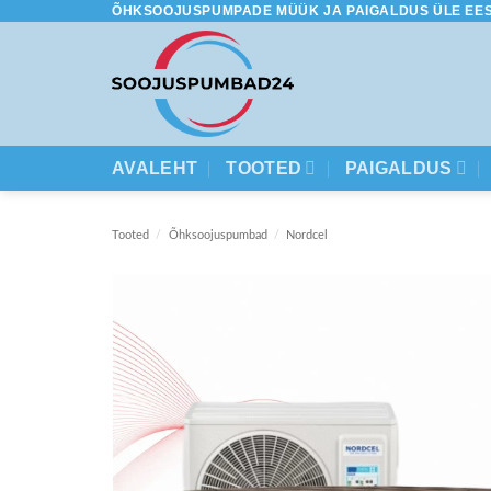
ÕHKSOOJUSPUMPADE MÜÜK JA PAIGALDUS ÜLE EES
Skip
to
content
AVALEHT
TOOTED
PAIGALDUS
Tooted
/
Õhksoojuspumbad
/
Nordcel