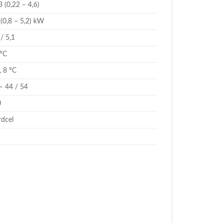
3 (0,22 – 4,6)
 (0,8 – 5,2) kW
 / 5,1
°C
, 8 °C
– 44 / 54
0
dcel