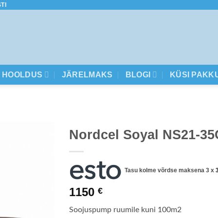
TI
HOOLDUS
JÄRELMAKS
BLOGI
KÜSI PAKK
Nordcel Soyal NS21-3
Tasu kolme võrdse maksena 3 x
1150
€
Soojuspump ruumile kuni 100m2