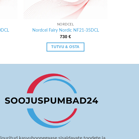
NORDCEL
50DCL
Nordcel Fairy Nordic NF21-35DCL
730
€
TUTVU & OSTA
louritud kasvuhoonegaase sisaldavate toodete ja