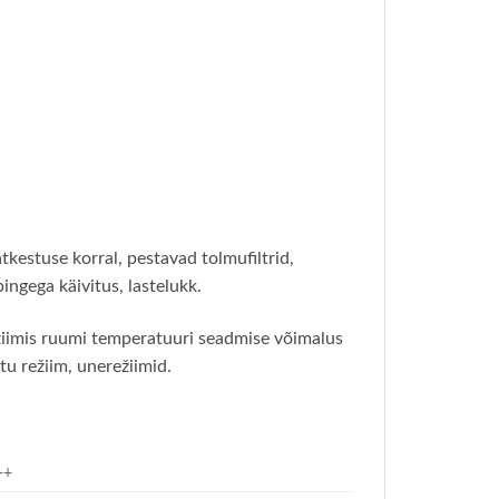
tkestuse korral, pestavad tolmufiltrid,
ingega käivitus, lastelukk.
ežiimis ruumi temperatuuri seadmise võimalus
u režiim, unerežiimid.
++