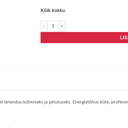
Kõik kokku
Nordcel Soyal NS21-35G10L kogus
LI
l lahendus kütmiseks ja jahutuseks. Energiatõhus küte, professio