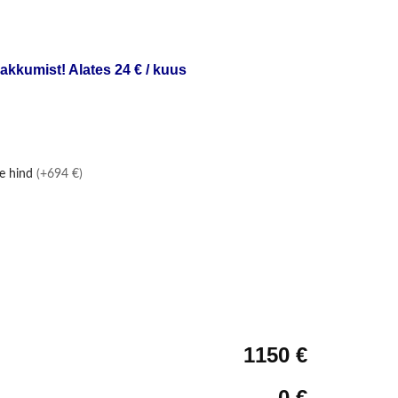
akkumist! Alates 24 € / kuus
le hind
(+694 €)
1150 €
0 €