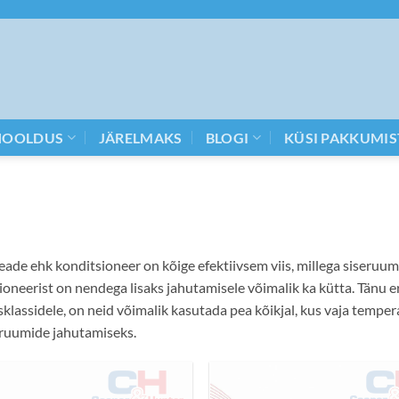
HOOLDUS
JÄRELMAKS
BLOGI
KÜSI PAKKUMIS
eade ehk konditsioneer on kõige efektiivsem viis, millega siseruu
ioneerist on nendega lisaks jahutamisele võimalik ka kütta. Tänu er
klassidele, on neid võimalik kasutada pea kõikjal, kus vaja tempe
ruumide jahutamiseks.