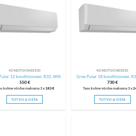
KONDITSIONEERID
KONDITSIONEERID
ular 12 konditsioneer, R32, Wifi
Gree Pular 18 konditsioneer, R3
550
€
730
€
su kolme võrdse maksena 3 x
183
€
Tasu kolme võrdse maksena 3 x
2
TUTVU & OSTA
TUTVU & OSTA