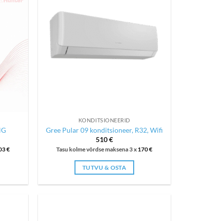
KONDITSIONEERID
NG
Gree Pular 09 konditsioneer, R32, Wifi
510
€
03
€
Tasu kolme võrdse maksena 3 x
170
€
TUTVU & OSTA