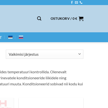
OSTUKORV /
0
€
T
mides temperatuuri kontrollida. Olenevalt
inevatele konditsioneeride liikidele ning
ratuuri muuta. Konditsioneerid sobivad nii kodu kui