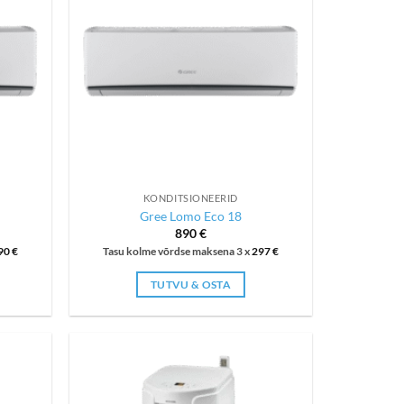
KONDITSIONEERID
Gree Lomo Eco 18
890
€
90
€
Tasu kolme võrdse maksena 3 x
297
€
TUTVU & OSTA