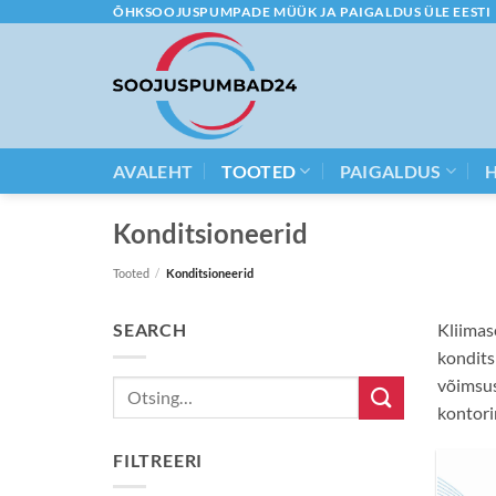
Skip
ÕHKSOOJUSPUMPADE MÜÜK JA PAIGALDUS ÜLE EESTI
to
content
AVALEHT
TOOTED
PAIGALDUS
Konditsioneerid
Tooted
/
Konditsioneerid
SEARCH
Kliimas
kondits
võimsus
Otsi:
kontori
FILTREERI