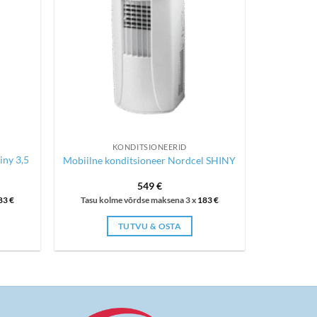
KONDITSIONEERID
iny 3,5
Mobiilne konditsioneer Nordcel SHINY
549
€
83
€
Tasu kolme võrdse maksena 3 x
183
€
TUTVU & OSTA