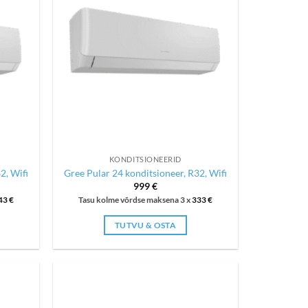
KONDITSIONEERID
2, Wifi
Gree Pular 24 konditsioneer, R32, Wifi
999
€
43
€
Tasu kolme võrdse maksena 3 x
333
€
TUTVU & OSTA