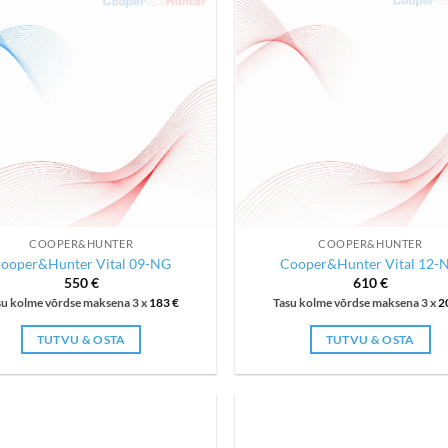
COOPER&HUNTER
COOPER&HUNTER
ooper&Hunter Vital 09-NG
Cooper&Hunter Vital 12-
550
€
610
€
su kolme võrdse maksena 3 x
183
€
Tasu kolme võrdse maksena 3 x
2
TUTVU & OSTA
TUTVU & OSTA