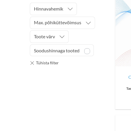
Hinnavahemik
Max. põhiküttevõimsus
Toote värv
Soodushinnaga tooted
C
Ta