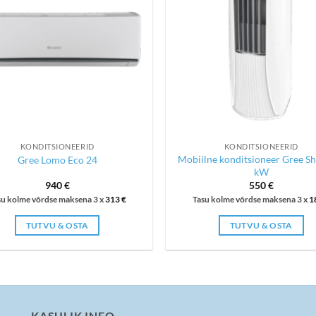
KONDITSIONEERID
KONDITSIONEERID
Mobiilne konditsioneer Gree Sh
Gree Lomo Eco 24
kW
940
€
550
€
su kolme võrdse maksena 3 x
313
€
Tasu kolme võrdse maksena 3 x
1
TUTVU & OSTA
TUTVU & OSTA
KASULIK INFO