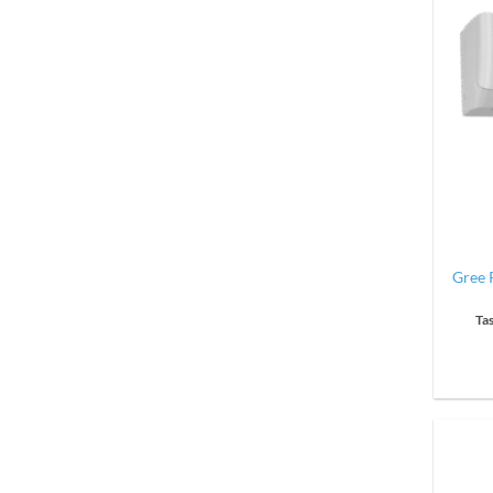
Gree P
Ta