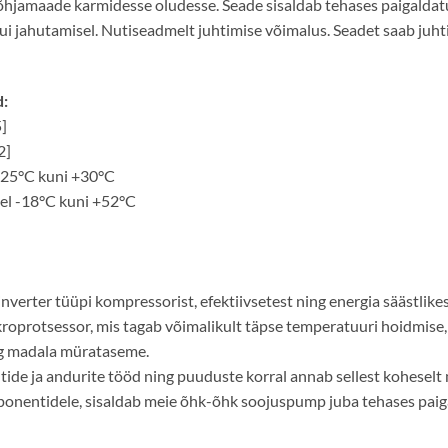
jamaade karmidesse oludesse. Seade sisaldab tehases paigaldatu
ui jahutamisel. Nutiseadmelt juhtimise võimalus. Seadet saab juht
:
]
2]
25°C kuni +30°C
l -18°C kuni +52°C
verter tüüpi kompressorist, efektiivsetest ning energia säästlik
kroprotsessor, mis tagab võimalikult täpse temperatuuri hoidmise,
ing madala mürataseme.
ide ja andurite tööd ning puuduste korral annab sellest koheselt
komponentidele, sisaldab meie õhk-õhk soojuspump juba tehases pa