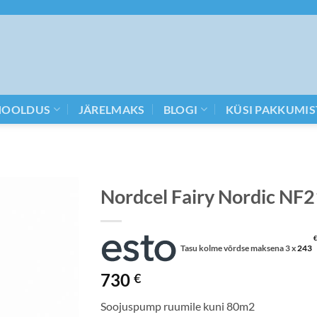
HOOLDUS
JÄRELMAKS
BLOGI
KÜSI PAKKUMIS
Nordcel Fairy Nordic NF
€
Tasu kolme võrdse maksena 3 x
243
730
€
Soojuspump ruumile kuni 80m2