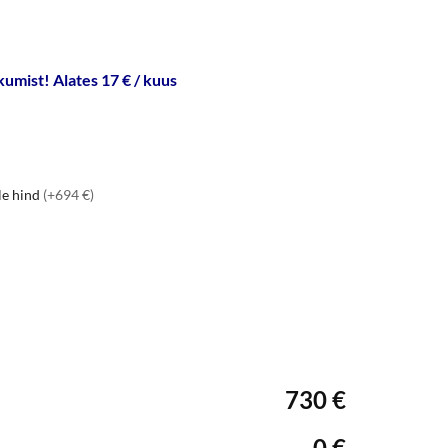
umist! Alates 17 € / kuus
le hind
(+694 €)
730 €
0 €