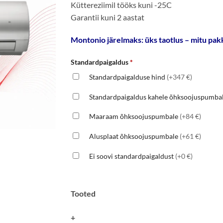
Küttereziimil tööks kuni -25C
Garantii kuni 2 aastat
Montonio järelmaks: üks taotlus – mitu pakk
Standardpaigaldus
*
Standardpaigalduse hind
(+347 €)
Standardpaigaldus kahele õhksoojuspumba
Maaraam õhksoojuspumbale
(+84 €)
Alusplaat õhksoojuspumbale
(+61 €)
Ei soovi standardpaigaldust
(+0 €)
Tooted
+