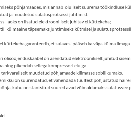
miseks põhjamaades, mis annab oluliselt suurema töökindluse kü
tud ja muudetud sulatusprotsessi juhtimist.
i jaoks on lisatud elektrooniliselt juhitav el.küttekeha;
ventiil külmaaine täpsemaks juhtimiseks kütmisel ja sulatusprotse
l.küttekeha garanteerib, et sulavesi pääseb ka väga külma ilmaga se
ri õlisoojenduskaabel on asendatud elektrooniliselt juhitud sise
a ning pikendab sellega kompressori eluiga.
 tarkvaraliselt muudetud põhjamaade kliimasse sobilikumaks.
emikku on suurendatud, et vähendada tuultest põhjustatud häirei
spõhja, kuhu on stantsitud suured avad võimaldamaks sulatusvee p
oid