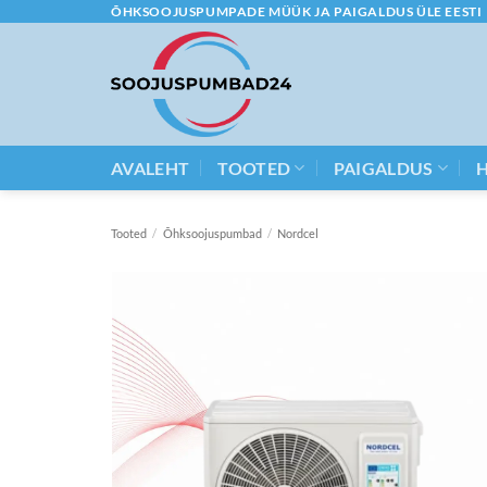
Skip
ÕHKSOOJUSPUMPADE MÜÜK JA PAIGALDUS ÜLE EESTI
to
content
AVALEHT
TOOTED
PAIGALDUS
Tooted
/
Õhksoojuspumbad
/
Nordcel