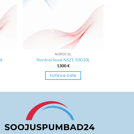
NORDCEL
0L
Nordcel Soyal NS21-50G10L
ent
1300
€
TUTVU & OSTA
€.