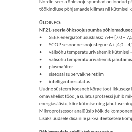
Nordic-seeria õhksoojuspumbad on loodud põh
töökindluse põhjamaade kliimas nii kütmisel k
ÜLDINFO:
NF21-seeria õhksoojuspumba põhiomadused
• SEER energiatõhususklass: A++ [7,0 – 7,5
• SCOP sesoonne soojustegur: A+ [4,0 – 4,
• välisõhu temperatuurivahemik kütmisel -
• välisõhu temperatuurivahemik jahutamise
• plasmafilter
• siseosal supervaikne režiim
• intelligentne sulatus
Uudne süsteem koosneb kõrge tootlikkusega in
omavahelist tööd ja sulatusprotsessi juhib mi
energiasäästu, kiire kütmise ning jahutuse n
​Mikroprotsessor analüüsib kõikide komponent
Lisaks uudsele disainile ja kvaliteetsetele 
Põhjamaadele sobilik talvevarustus