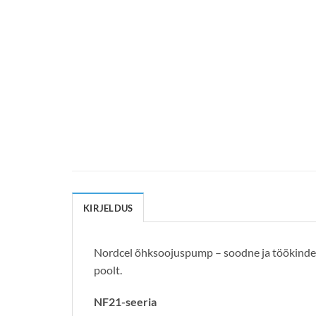
KIRJELDUS
Nordcel õhksoojuspump – soodne ja töökindel 
poolt.
NF21-seeria