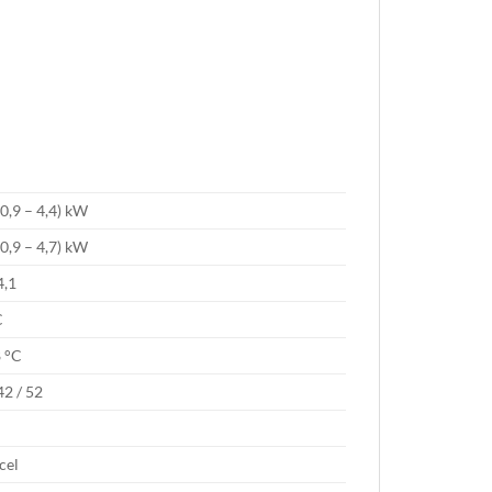
(0,9 – 4,4) kW
(0,9 – 4,7) kW
4,1
C
8 °C
42 / 52
cel