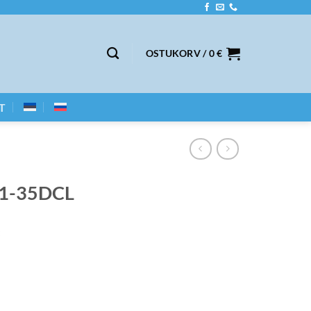
OSTUKORV /
0
€
T
21-35DCL