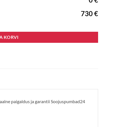
730 €
SA KORVI
naalne paigaldus ja garantii Soojuspumbad24