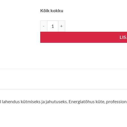
Kõik kokku
Nordcel Fairy Nordic NF21-35DCL kogus
LI
lahendus kütmiseks ja jahutuseks. Energiatõhus küte, professio