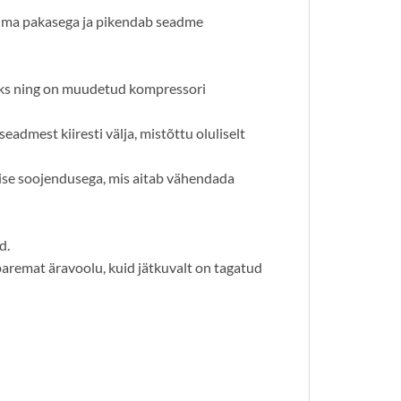
lma pakasega ja pikendab seadme
ssiks ning on muudetud kompressori
admest kiiresti välja, mistõttu oluliselt
mise soojendusega, mis aitab vähendada
d.
aremat äravoolu, kuid jätkuvalt on tagatud