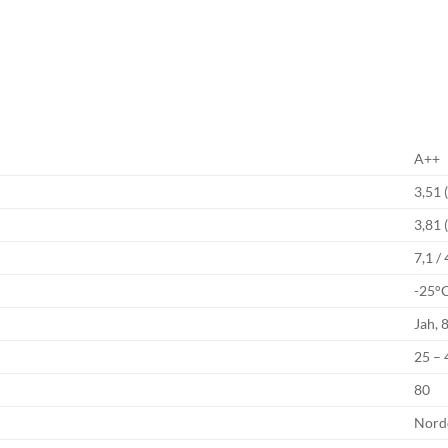
A++
3,51 
3,81 
7,1 / 
-25°
Jah, 
25 – 
80
Nord