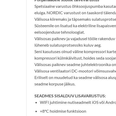
Spetsiaalne varustus õhksoojuspumba kasuta
eluiga. NORDIC varustust on taaskord täienda
Välisosa kiiremaks ja täpsemaks sulatusprotsess
Süsteemile on lisatud ka elektriline lisapais
eelsoojenduse tehnoloogiat.
Välisosas paiknev ja vajadusel tööle rakenduv e
lüheneb sulatusprotsessiks kuluv aeg.
Seni kasutuses olnud väline kompressori karte
kompressori külmkäivitust, hoides seda soojan
Välisosas paiknev seadme juhtelektroonika on
Välisosa ventilaatori DC-mootori võimsusvah
Eriliselt on muudetud ka seadme välisosa alu
seadme korpuse jäikus.
SEADMES SISALDUV LISAVARUSTUS:
WIFI juhtimine nutiseadmelt iOS või Andr
+8°C hoidmise funktsioon