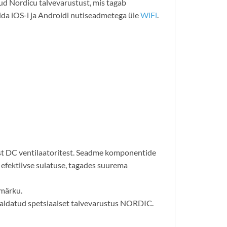
d Nordicu talvevarustust, mis tagab
ida iOS-i ja Androidi nutiseadmetega üle
WiFi
.
est DC ventilaatoritest. Seadme komponentide
 efektiivse sulatuse, tagades suurema
 märku.
igaldatud spetsiaalset talvevarustus NORDIC.