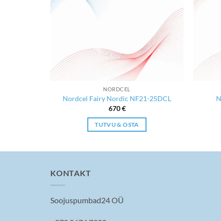
NORDCEL
F21-71DCL
Nordcel Fairy Nordic NF21-25DCL
N
670
€
TUTVU & OSTA
KONTAKT
Soojuspumbad24 OÜ