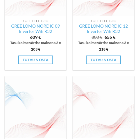
GREE ELECTRIC
GREE ELECTRIC
GREE LOMO NORDIC 09
GREE LOMO NORDIC 12
Inverter Wifi R32
Inverter Wifi R32
Algne
Current
609
€
800
€
655
€
hind
price
Tasu kolme võrdse maksena 3 x
Tasu kolme võrdse maksena 3 x
oli:
is:
800 €.
655 €.
203
€
218
€
TUTVU & OSTA
TUTVU & OSTA