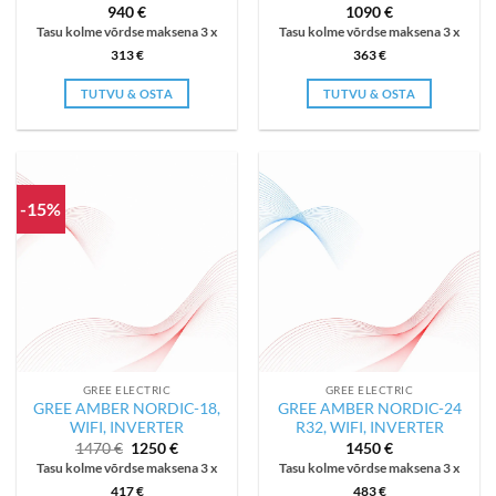
940
€
1090
€
Tasu kolme võrdse maksena 3 x
Tasu kolme võrdse maksena 3 x
313
€
363
€
TUTVU & OSTA
TUTVU & OSTA
-15%
GREE ELECTRIC
GREE ELECTRIC
GREE AMBER NORDIC-18,
GREE AMBER NORDIC-24
WIFI, INVERTER
R32, WIFI, INVERTER
Algne
Current
1470
€
1250
€
1450
€
hind
price
Tasu kolme võrdse maksena 3 x
Tasu kolme võrdse maksena 3 x
oli:
is:
1470 €.
1250 €.
417
€
483
€