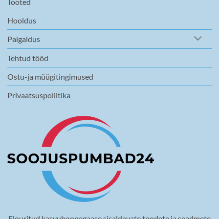
Tooted
Hooldus
Paigaldus
Tehtud tööd
Ostu-ja müügitingimused
Privaatsuspoliitika
Flouritud kasvuhoonegaase sisaldavate toodete ja seadmete