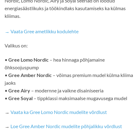
Nordic, Lomo Nordic, Airy ja Soyal seeriad on loodud
energiasäästlikuks ja töökindlaks kasutamiseks ka külmas
kliimas.
→ Vaata Gree ametlikku kodulehte
Valikus on:
•
Gree Lomo Nordic
– hea hinnaga põhjamaine
õhksoojuspump
•
Gree Amber Nordic
– võimas premium mudel külma kliima
jaoks
•
Gree Airy
– modernne ja vaikne disainiseeria
•
Gree Soyal
– tippklassi maksimaalse mugavusega mudel
→
Vaata ka Gree Lomo Nordic mudelite võrdlust
→
Loe Gree Amber Nordic mudelite põhjalikku võrdlust