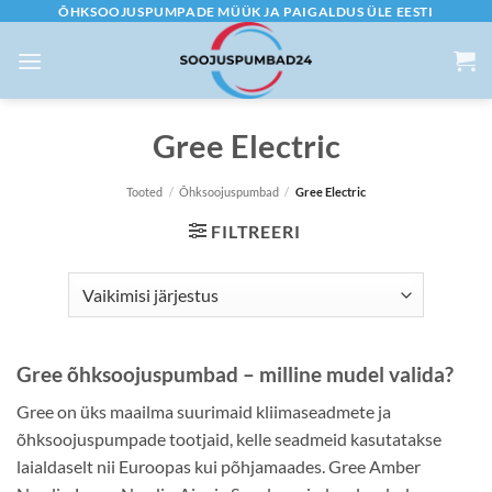
Skip
ÕHKSOOJUSPUMPADE MÜÜK JA PAIGALDUS ÜLE EESTI
to
content
Gree Electric
Tooted
/
Õhksoojuspumbad
/
Gree Electric
FILTREERI
Gree õhksoojuspumbad – milline mudel valida?
Gree on üks maailma suurimaid kliimaseadmete ja
õhksoojuspumpade tootjaid, kelle seadmeid kasutatakse
laialdaselt nii Euroopas kui põhjamaades. Gree Amber