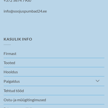
+372 5674 7900
info@soojuspumbad24.ee
KASULIK INFO
Firmast
Tooted
Hooldus
Paigaldus
Tehtud tööd
Ostu-ja müügitingimused