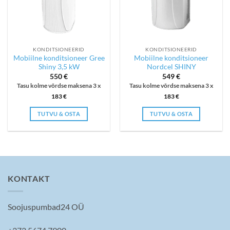
KONDITSIONEERID
KONDITSIONEERID
Mobiilne konditsioneer Gree
Mobiilne konditsioneer
Shiny 3,5 kW
Nordcel SHINY
550
€
549
€
Tasu kolme võrdse maksena 3 x
Tasu kolme võrdse maksena 3 x
183
€
183
€
TUTVU & OSTA
TUTVU & OSTA
KONTAKT
Soojuspumbad24 OÜ