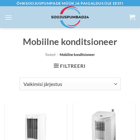
Skip
ÕHKSOOJUSPUMPADE MÜÜK JA PAIGALDUS ÜLE EESTI
to
content
Mobiilne konditsioneer
Tooted
/
Mobiilne konditsioneer
FILTREERI