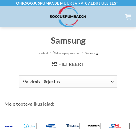
Skip
ÕHKSOOJUSPUMPADE MÜÜK JA PAIGALDUS ÜLE EESTI
to
content
Samsung
Tooted
/
Õhksoojuspumbad
/
Samsung
FILTREERI
Meie tootevalikus leiad: