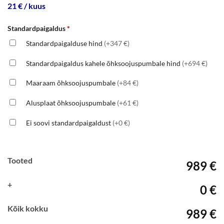
21 € / kuus
Standardpaigaldus
*
Standardpaigalduse hind
(+347 €)
Standardpaigaldus kahele õhksoojuspumbale hind
(+694 €)
Maaraam õhksoojuspumbale
(+84 €)
Alusplaat õhksoojuspumbale
(+61 €)
Ei soovi standardpaigaldust
(+0 €)
Tooted
989 €
+
0 €
Kõik kokku
989 €