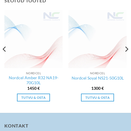
SEOTUD TOOTED
NORDCEL
NORDCEL
Nordcel Amber R32 NA19-
Nordcel Soyal NS21-50G10L
70G10L
1450
€
1300
€
TUTVU & OSTA
TUTVU & OSTA
KONTAKT