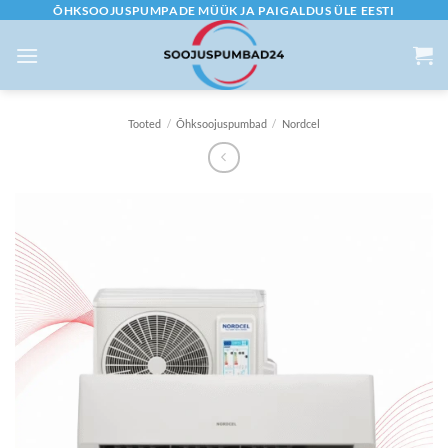
Skip
ÕHKSOOJUSPUMPADE MÜÜK JA PAIGALDUS ÜLE EESTI
to
content
Tooted
/
Õhksoojuspumbad
/
Nordcel