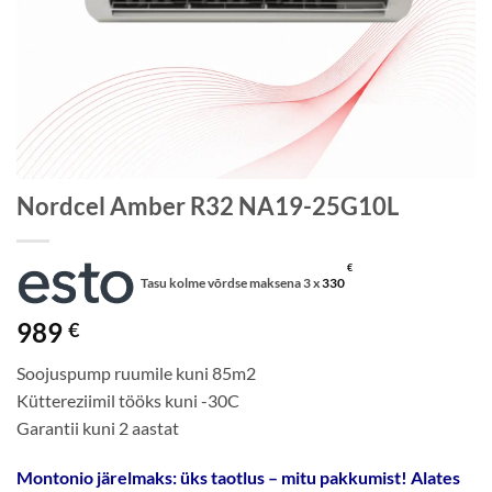
Nordcel Amber R32 NA19-25G10L
€
Tasu kolme võrdse maksena 3 x
330
989
€
Soojuspump ruumile kuni 85m2
Küttereziimil tööks kuni -30C
Garantii kuni 2 aastat
Montonio järelmaks: üks taotlus – mitu pakkumist! Alates