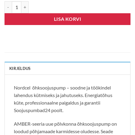
Nordcel Amber R32 NA19-25G10L kogus
LISA KORVI
KIRJELDUS
Nordcel õhksoojuspump – soodne ja töökindel
lahendus kütmiseks ja jahutuseks. Energiatõhus
küte, professionaalne paigaldus ja garantii
Soojuspumbad24 poolt.
AMBER-seeria uue põlvkonna õhksoojuspump on
loodud põhjamaade karmidesse oludesse. Seade