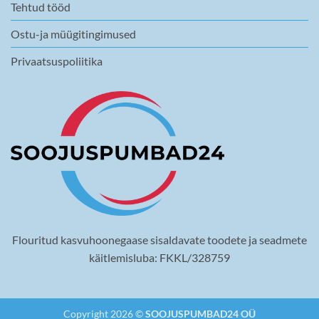
Tehtud tööd
Ostu-ja müügitingimused
Privaatsuspoliitika
Flouritud kasvuhoonegaase sisaldavate toodete ja seadmete
käitlemisluba: FKKL/328759
Copyright 2026 ©
SOOJUSPUMBAD24 OÜ