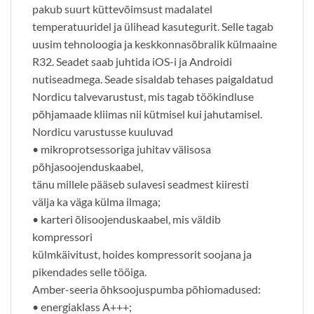
pakub suurt küttevõimsust madalatel
temperatuuridel ja ülihead kasutegurit. Selle tagab
uusim tehnoloogia ja keskkonnasõbralik külmaaine
R32. Seadet saab juhtida iOS-i ja Androidi
nutiseadmega. ​Seade sisaldab tehases paigaldatud
Nordicu talvevarustust, mis tagab töökindluse
põhjamaade kliimas nii kütmisel kui jahutamisel.
Nordicu varustusse kuuluvad
• mikroprotsessoriga juhitav välisosa
põhjasoojenduskaabel,
tänu millele pääseb sulavesi seadmest kiiresti
välja ka väga külma ilmaga;
• karteri õlisoojenduskaabel, mis väldib
kompressori
külmkäivitust, hoides kompressorit soojana ja
pikendades selle tööiga.
Amber-seeria õhksoojuspumba põhiomadused:
• energiaklass A+++;