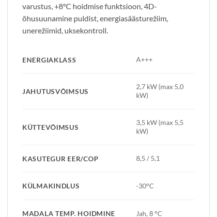
varustus, +8°C hoidmise funktsioon, 4D-
õhusuunamine puldist, energiasäästurežiim,
unerežiimid, uksekontroll.
A+++
ENERGIAKLASS
2,7 kW (max 5,0
JAHUTUSVÕIMSUS
kW)
3,5 kW (max 5,5
KÜTTEVÕIMSUS
kW)
8,5 / 5,1
KASUTEGUR EER/COP
KÜLMAKINDLUS
-30°C
MADALA TEMP. HOIDMINE
Jah, 8 °C