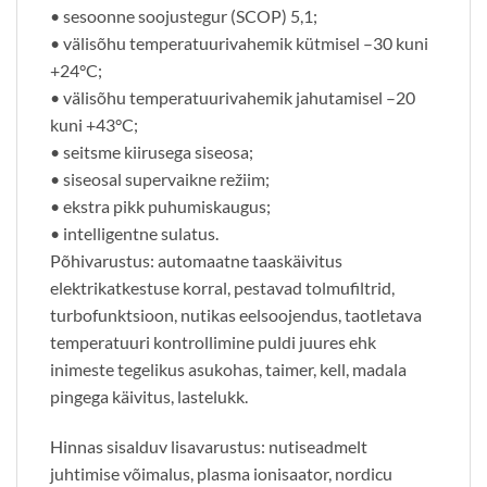
• sesoonne soojustegur (SCOP) 5,1;
• välisõhu temperatuurivahemik kütmisel –30 kuni
+24°C;
• välisõhu temperatuurivahemik jahutamisel –20
kuni +43°C;
• seitsme kiirusega siseosa;
• siseosal supervaikne režiim;
• ekstra pikk puhumiskaugus;
• intelligentne sulatus.
Põhivarustus: automaatne taaskäivitus
elektrikatkestuse korral, pestavad tolmufiltrid,
turbofunktsioon, nutikas eelsoojendus, taotletava
temperatuuri kontrollimine puldi juures ehk
inimeste tegelikus asukohas, taimer, kell, madala
pingega käivitus, lastelukk.
Hinnas sisalduv lisavarustus: nutiseadmelt
juhtimise võimalus, plasma ionisaator, nordicu