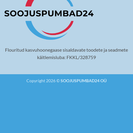
Flouritud kasvuhoonegaase sisaldavate toodete ja seadmete
käitlemisluba: FKKL/328759
Copyright 2026 ©
SOOJUSPUMBAD24 OÜ