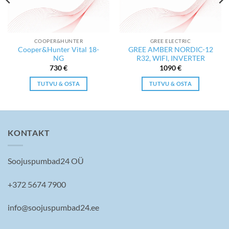
COOPER&HUNTER
GREE ELECTRIC
Cooper&Hunter Vital 18-
GREE AMBER NORDIC-12
NG
R32, WIFI, INVERTER
730
€
1090
€
TUTVU & OSTA
TUTVU & OSTA
KONTAKT
Soojuspumbad24 OÜ
+372 5674 7900
info@soojuspumbad24.ee