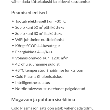
vähendada küttekulusid ka pideval kasutamisel.
Peamised eelised
✦ Töötab efektiivselt kuni -30 °C
✦ Sobib kuni 50 m² põhikütteks
✦ Sobib kuni 80 m² lisakütteks
✦ WiFi juhtimine nutitelefonist
✦ Kõrge SCOP 4.4 kasutegur
✦ Energiaklass A++/A++
✦ Võimas õhuvool kuni 1200 m³/h
✦ 4D õhu suunamine puldist
✦ +8 °C temperatuuri hoidmise funktsioon
✦ Cold Plasma õhuionisatsioon
✦ Intelligentne sulatus
✦ Nordic talvevarustus tehases paigaldatud
Mugavam ja puhtam sisekliima
Cold Plasma ionisatsioon aitab vähendada tolmu,