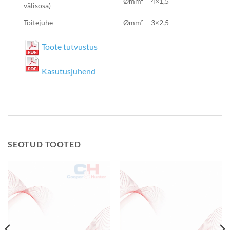
Ømm²
4×1,5
välisosa)
Toitejuhe
Ømm²
3×2,5
Toote tutvustus
Kasutusjuhend
SEOTUD TOOTED