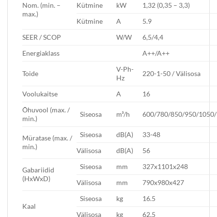
Kütmine
kW
1,32 (0,35 – 3,3)
Nom. (min. –
max.)
Kütmine
A
5.9
SEER / SCOP
W/W
6,5/4,4
Energiaklass
A++/A++
V-Ph-
Toide
220-1-50 / Välisosa
Hz
Voolukaitse
A
16
Õhuvool (max. /
Siseosa
m³/h
600/780/850/950/1050
min.)
Siseosa
dB(A)
33-48
Müratase (max. /
min.)
Välisosa
dB(A)
56
Siseosa
mm
327x1101x248
Gabariidid
(HxWxD)
Välisosa
mm
790x980x427
Siseosa
kg
16.5
Kaal
Välisosa
kg
62,5