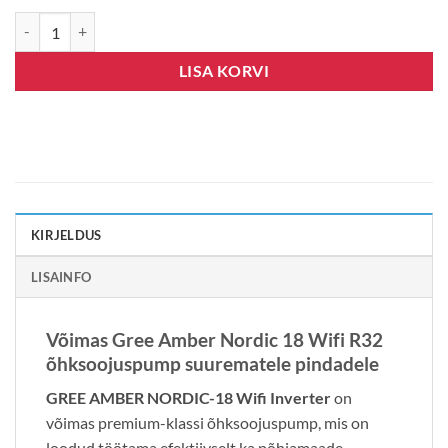
GREE AMBER NORDIC-18, WIFI, INVERTER kogus
LISA KORVI
KIRJELDUS
LISAINFO
Võimas Gree Amber Nordic 18 Wifi R32
õhksoojuspump suurematele pindadele
GREE AMBER NORDIC-18 Wifi Inverter
on
võimas premium-klassi õhksoojuspump, mis on
loodud töötama efektiivselt ka põhjamaade