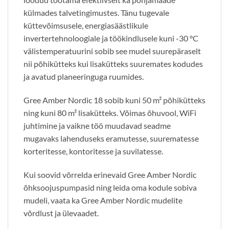
külmades talvetingimustes. Tänu tugevale
küttevõimsusele, energiasäästlikule
invertertehnoloogiale ja töökindlusele kuni -30 °C
välistemperatuurini sobib see mudel suurepäraselt
nii põhikütteks kui lisakütteks suuremates kodudes
ja avatud planeeringuga ruumides.
Gree Amber Nordic 18 sobib kuni 50 m² põhikütteks
ning kuni 80 m² lisakütteks. Võimas õhuvool, WiFi
juhtimine ja vaikne töö muudavad seadme
mugavaks lahenduseks eramutesse, suurematesse
korteritesse, kontoritesse ja suvilatesse.
Kui soovid võrrelda erinevaid Gree Amber Nordic
õhksoojuspumpasid ning leida oma kodule sobiva
mudeli, vaata ka Gree Amber Nordic mudelite
võrdlust ja ülevaadet.