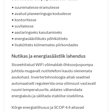
• suurematesse eramutesse
• avatud planeeringuga kodudesse
• kontoritesse
• suvilatesse
• aastaringseks kasutamiseks
• energiasäästlikuks põhikütteks
• lisakütteks külmemates piirkondades
Nutikas ja energiasäästlik lahendus
Sisseehitatud WiFi võimaldab õhksoojuspumpa
juhtida mugavalt nutitelefoni kaudu olenemata
asukohast. Invertertehnoloogia aitab seadmel
automaatselt reguleerida oma võimsust vastavalt
ruumi temperatuurile, aidates vähendada
energiakulu ja säilitada stabiilse sisekliima.
Kõrge energiatõhusus ja SCOP 4.4 aitavad