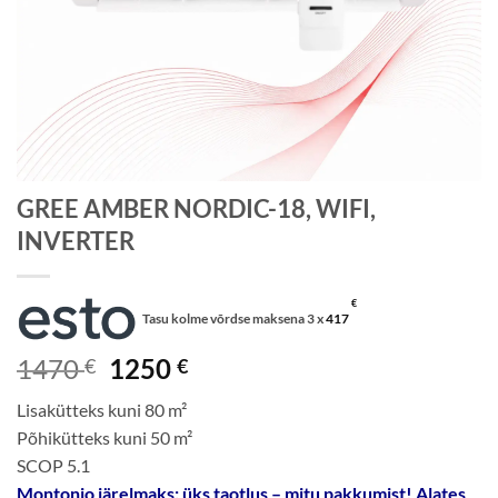
GREE AMBER NORDIC-18, WIFI,
INVERTER
€
Tasu kolme võrdse maksena 3 x
417
Algne
Current
1470
1250
€
€
hind
price
Lisakütteks kuni 80 m²
oli:
is:
Põhikütteks kuni 50 m²
1470 €.
1250 €.
SCOP 5.1
Montonio järelmaks: üks taotlus – mitu pakkumist! Alates