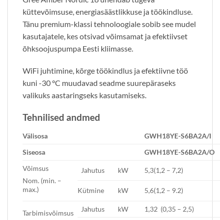
küttevõimsuse, energiasäästlikkuse ja töökindluse.
Tänu premium-klassi tehnoloogiale sobib see mudel
kasutajatele, kes otsivad võimsamat ja efektiivset
õhksoojuspumpa Eesti kliimasse.
WiFi juhtimine, kõrge töökindlus ja efektiivne töö
kuni -30 °C muudavad seadme suurepäraseks
valikuks aastaringseks kasutamiseks.
Tehnilised andmed
Välisosa
GWH18YE-S6BA2A/I
Siseosa
GWH18YE-S6BA2A/O
Võimsus
Jahutus
kW
5,3(1,2 – 7,2)
Nom. (min. –
max.)
Kütmine
kW
5,6(1,2 – 9.2)
Jahutus
kW
1,32 (0,35 – 2,5)
Tarbimisvõimsus