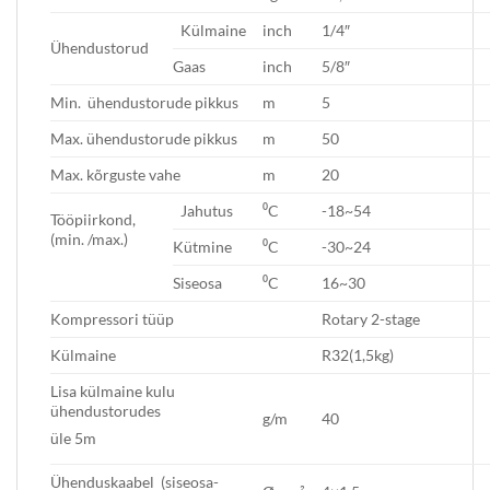
Külmaine
inch
1/4″
Ühendustorud
Gaas
inch
5/8″
Min. ühendustorude pikkus
m
5
Max. ühendustorude pikkus
m
50
Max. kõrguste vahe
m
20
Jahutus
⁰C
-18~54
Tööpiirkond,
(min. /max.)
Kütmine
⁰C
-30~24
Siseosa
⁰C
16~30
Kompressori tüüp
Rotary 2-stage
Külmaine
R32(1,5kg)
Lisa külmaine kulu
ühendustorudes
g/m
40
üle 5m
Ühenduskaabel (siseosa-