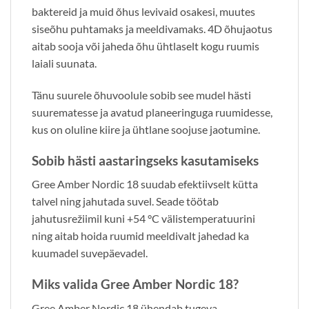
baktereid ja muid õhus levivaid osakesi, muutes
siseõhu puhtamaks ja meeldivamaks. 4D õhujaotus
aitab sooja või jaheda õhu ühtlaselt kogu ruumis
laiali suunata.
Tänu suurele õhuvoolule sobib see mudel hästi
suurematesse ja avatud planeeringuga ruumidesse,
kus on oluline kiire ja ühtlane soojuse jaotumine.
Sobib hästi aastaringseks kasutamiseks
Gree Amber Nordic 18 suudab efektiivselt kütta
talvel ning jahutada suvel. Seade töötab
jahutusrežiimil kuni +54 °C välistemperatuurini
ning aitab hoida ruumid meeldivalt jahedad ka
kuumadel suvepäevadel.
Miks valida Gree Amber Nordic 18?
Gree Amber Nordic 18 ühendab tugeva