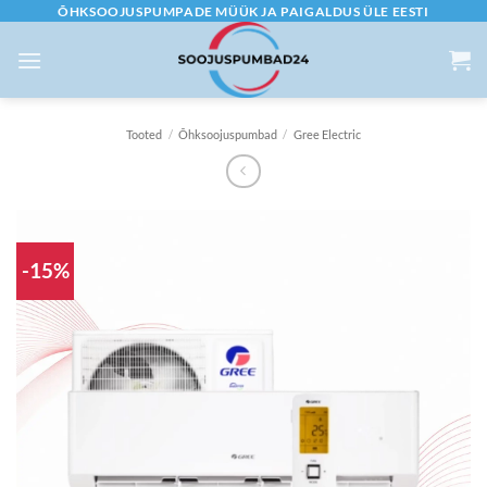
Skip
ÕHKSOOJUSPUMPADE MÜÜK JA PAIGALDUS ÜLE EESTI
to
content
Tooted
/
Õhksoojuspumbad
/
Gree Electric
-15%