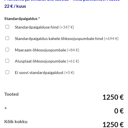
22 € / kuus
Standardpaigaldus
*
Standardpaigalduse hind
(+347 €)
Standardpaigaldus kahele õhksoojuspumbale hind
(+694 €)
Maaraam õhksoojuspumbale
(+84 €)
Alusplaat õhksoojuspumbale
(+61 €)
Ei soovi standardpaigaldust
(+0 €)
Tooted
1250 €
+
0 €
Kõik kokku
1250 €