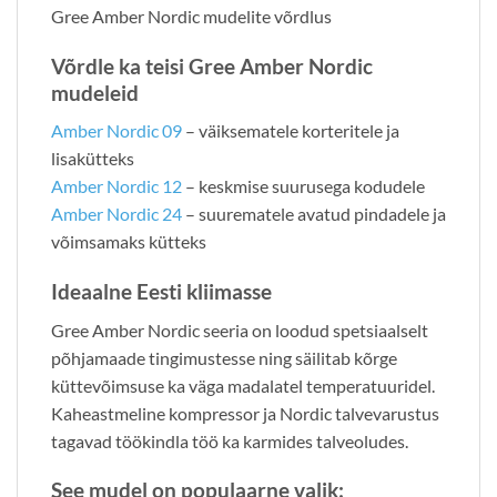
Gree Amber Nordic mudelite võrdlus
Võrdle ka teisi Gree Amber Nordic
mudeleid
Amber Nordic 09
– väiksematele korteritele ja
lisakütteks
Amber Nordic 12
– keskmise suurusega kodudele
Amber Nordic 24
– suurematele avatud pindadele ja
võimsamaks kütteks
Ideaalne Eesti kliimasse
Gree Amber Nordic seeria on loodud spetsiaalselt
põhjamaade tingimustesse ning säilitab kõrge
küttevõimsuse ka väga madalatel temperatuuridel.
Kaheastmeline kompressor ja Nordic talvevarustus
tagavad töökindla töö ka karmides talveoludes.
See mudel on populaarne valik: