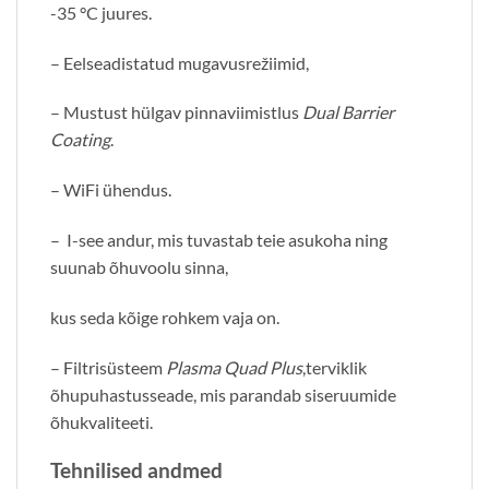
-35 °C juures.
– Eelseadistatud mugavusrežiimid,
– Mustust hülgav pinnaviimistlus
Dual Barrier
Coating
.
– WiFi ühendus.
– I-see andur, mis tuvastab teie asukoha ning
suunab õhuvoolu sinna,
kus seda kõige rohkem vaja on.
– Filtrisüsteem
Plasma Quad Plus
,terviklik
õhupuhastusseade, mis parandab siseruumide
õhukvaliteeti.
Tehnilised andmed