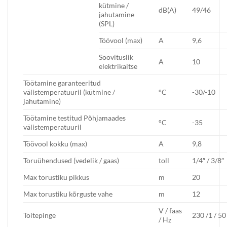
kütmine /
dB(A)
49/46
jahutamine
(SPL)
Töövool (max)
A
9,6
Soovituslik
A
10
elektrikaitse
Töötamine garanteeritud
välistemperatuuril (kütmine /
°C
-30/-10
jahutamine)
Töötamine testitud Põhjamaades
°C
-35
välistemperatuuril
Töövool kokku (max)
A
9,8
Toruühendused (vedelik / gaas)
toll
1/4″ / 3/8″
Max torustiku pikkus
m
20
Max torustiku kõrguste vahe
m
12
V / faas
Toitepinge
230 /1 / 50
/ Hz