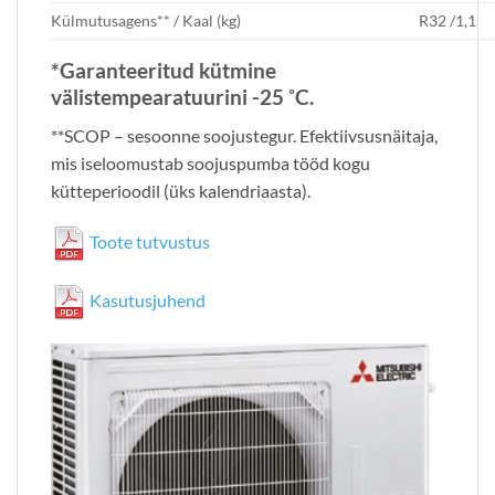
Külmutusagens** / Kaal (kg)
R32 /1,1
*Garanteeritud kütmine
välistempearatuurini -25 ˚C.
**SCOP – sesoonne soojustegur. Efektiivsusnäitaja,
mis iseloomustab soojuspumba tööd kogu
kütteperioodil (üks kalendriaasta).
Toote tutvustus
Kasutusjuhend