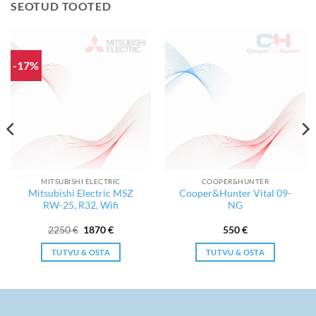
SEOTUD TOOTED
-17%
MITSUBISHI ELECTRIC
COOPER&HUNTER
Mitsubishi Electric MSZ
Cooper&Hunter Vital 09-
RW-25, R32, Wifi
NG
Algne
Current
2250
€
1870
€
550
€
hind
price
oli:
is:
TUTVU & OSTA
TUTVU & OSTA
2250 €.
1870 €.