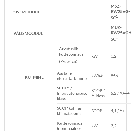
MSZ-
RW25VG-
SISEMOODUL
1
SC
MUZ-
RW25VGH
VÄLISMOODUL
1
SC
Arvutuslik
küttevõimsus
kW
3,2
(P-design)
Aastane
kWh/a
856
KÜTMINE
elektritarbimine
SCOP* /
SCOP /
Energiatõhususe
5,2 / A+++
A-klass
klass
SCOP külmas
SCOP
4,1 / A+
kliimatsoonis
Küttevõimsus
kW
3,2
(nominaalne)