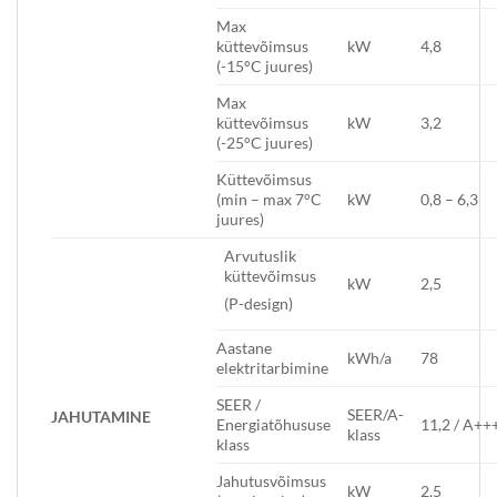
Max
küttevõimsus
kW
4,8
(-15°C juures)
Max
küttevõimsus
kW
3,2
(-25°C juures)
Küttevõimsus
(min – max 7°C
kW
0,8 – 6,3
juures)
Arvutuslik
küttevõimsus
kW
2,5
(P-design)
Aastane
kWh/a
78
elektritarbimine
SEER /
SEER/A-
JAHUTAMINE
Energiatõhususe
11,2 / A++
klass
klass
Jahutusvõimsus
kW
2,5