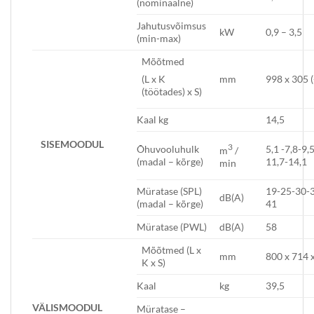
(nominaalne)
Jahutusvõimsus
kW
0,9 – 3,5
(min-max)
Mõõtmed
mm
998 x 305 
(L x K
(töötades) x S)
Kaal kg
14,5
SISEMOODUL
3
Õhuvooluhulk
5,1 -7,8-9,
m
/
(madal – kõrge)
11,7-14,1
min
Müratase (SPL)
19-25-30-
dB(A)
(madal – kõrge)
41
Müratase (PWL)
dB(A)
58
Mõõtmed (L x
mm
800 x 714 
K x S)
Kaal
kg
39,5
VÄLISMOODUL
Müratase –