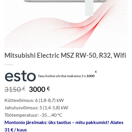
Mitsubishi Electric MSZ RW-50, R32, Wifi
€
Tasu kolme võrdse maksena 3 x
1000
Algne
Current
3150
3000
€
€
hind
price
Küttevõimsus: 6 (1.8-8,7) kW
oli:
is:
Jahutusvõimsus: 5 (1.4-5,8) kW
3150 €.
3000 €.
Töötemperatuur: -35….40 °C
Montonio järelmaks: üks taotlus – mitu pakkumist! Alates
31 € / kuus