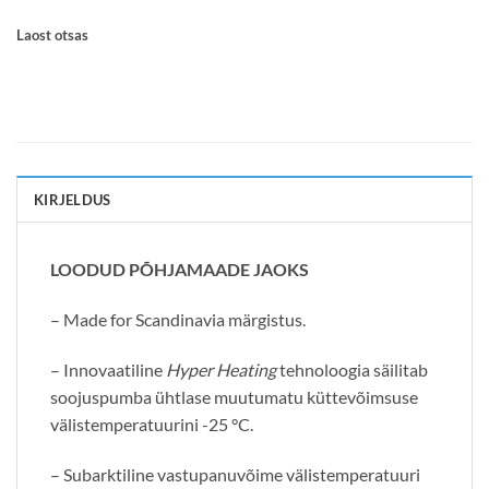
Laost otsas
KIRJELDUS
LOODUD PÕHJAMAADE JAOKS
– Made for Scandinavia märgistus.
– Innovaatiline
Hyper Heating
tehnoloogia säilitab
soojuspumba ühtlase muutumatu küttevõimsuse
välistemperatuurini -25 °C.
– Subarktiline vastupanuvõime välistemperatuuri