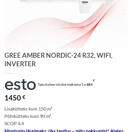
GREE AMBER NORDIC-24 R32, WIFI,
INVERTER
€
Tasu kolme võrdse maksena 3 x
483
1450
€
Lisakütteks kuni 150 m²
Põhikütteks kuni 90 m²
SCOP 4.4
Montonio järelmaks: üks taotlus – mitu pakkumist! Alates