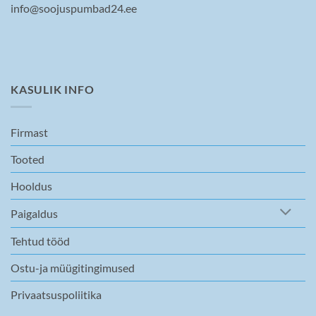
info@soojuspumbad24.ee
KASULIK INFO
Firmast
Tooted
Hooldus
Paigaldus
Tehtud tööd
Ostu-ja müügitingimused
Privaatsuspoliitika