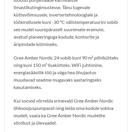
ilmastikutingimustesse. Tänu tugevale
küttevõimsusele, invertertehnoloogiale ja
töökindlusele kuni -30 °C välistemperatuurini sobib
see mudel suurepäraselt suuremate eramute,
avatud planeeringuga kodude, kontorite ja
äripindade kütmiseks.
Gree Amber Nordic 24 sobib kuni 90 m² põhikütteks
ning kuni 150 m² lisakütteks. WiFi juhtimine,
energiasäästlik töö ja väga hea õhujaotus
muudavad seadme mugavaks aastaringseks
kasutamiseks.
Kui soovid võrrelda erinevaid Gree Amber Nordic
õhksoojuspumpasid ning leida oma kodule sobiva
mudeli, vaata ka Gree Amber Nordic mudelite
võrdlust ja ülevaadet.