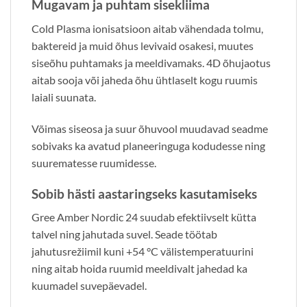
Mugavam ja puhtam sisekliima
Cold Plasma ionisatsioon aitab vähendada tolmu,
baktereid ja muid õhus levivaid osakesi, muutes
siseõhu puhtamaks ja meeldivamaks. 4D õhujaotus
aitab sooja või jaheda õhu ühtlaselt kogu ruumis
laiali suunata.
Võimas siseosa ja suur õhuvool muudavad seadme
sobivaks ka avatud planeeringuga kodudesse ning
suurematesse ruumidesse.
Sobib hästi aastaringseks kasutamiseks
Gree Amber Nordic 24 suudab efektiivselt kütta
talvel ning jahutada suvel. Seade töötab
jahutusrežiimil kuni +54 °C välistemperatuurini
ning aitab hoida ruumid meeldivalt jahedad ka
kuumadel suvepäevadel.