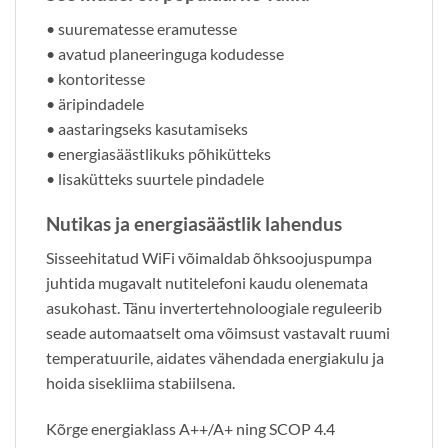
• suurematesse eramutesse
• avatud planeeringuga kodudesse
• kontoritesse
• äripindadele
• aastaringseks kasutamiseks
• energiasäästlikuks põhikütteks
• lisakütteks suurtele pindadele
Nutikas ja energiasäästlik lahendus
Sisseehitatud WiFi võimaldab õhksoojuspumpa
juhtida mugavalt nutitelefoni kaudu olenemata
asukohast. Tänu invertertehnoloogiale reguleerib
seade automaatselt oma võimsust vastavalt ruumi
temperatuurile, aidates vähendada energiakulu ja
hoida sisekliima stabiilsena.
Kõrge energiaklass A++/A+ ning SCOP 4.4