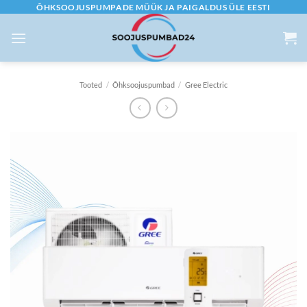
Skip
ÕHKSOOJUSPUMPADE MÜÜK JA PAIGALDUS ÜLE EESTI
to
content
Tooted
/
Õhksoojuspumbad
/
Gree Electric