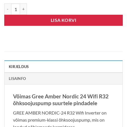
GREE AMBER NORDIC-24 R32, WIFI, INVERTER kogus
LISA KORVI
KIRJELDUS
LISAINFO
Võimas Gree Amber Nordic 24 Wifi R32
õhksoojuspump suurtele pindadele
GREE AMBER NORDIC-24 R32 Wifi Inverter on
võimas premium-klassi õhksoojuspump, mis on
loodud põhjamaade karmidesse