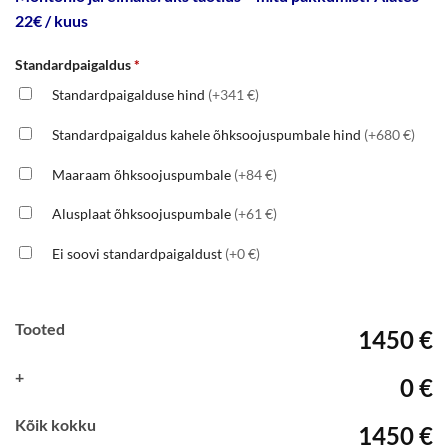
22€ / kuus
Standardpaigaldus
*
Standardpaigalduse hind
(+341 €)
Standardpaigaldus kahele õhksoojuspumbale hind
(+680 €)
Maaraam õhksoojuspumbale
(+84 €)
Alusplaat õhksoojuspumbale
(+61 €)
Ei soovi standardpaigaldust
(+0 €)
Tooted
1450 €
+
0 €
Kõik kokku
1450 €