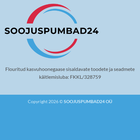
Flouritud kasvuhoonegaase sisaldavate toodete ja seadmete
käitlemisluba: FKKL/328759
Copyright 2026 ©
SOOJUSPUMBAD24 OÜ