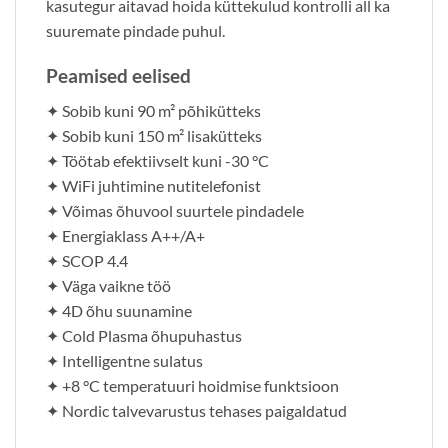
kasutegur aitavad hoida küttekulud kontrolli all ka
suuremate pindade puhul.
Peamised eelised
✦ Sobib kuni 90 m² põhikütteks
✦ Sobib kuni 150 m² lisakütteks
✦ Töötab efektiivselt kuni -30 °C
✦ WiFi juhtimine nutitelefonist
✦ Võimas õhuvool suurtele pindadele
✦ Energiaklass A++/A+
✦ SCOP 4.4
✦ Väga vaikne töö
✦ 4D õhu suunamine
✦ Cold Plasma õhupuhastus
✦ Intelligentne sulatus
✦ +8 °C temperatuuri hoidmise funktsioon
✦ Nordic talvevarustus tehases paigaldatud