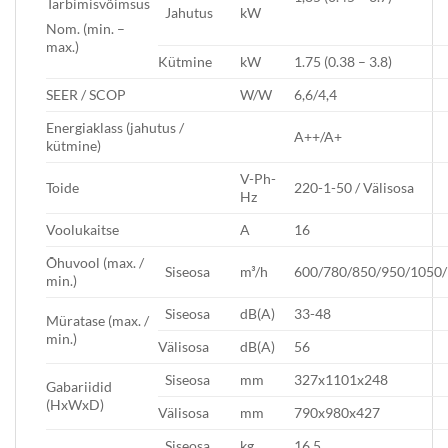
Tarbimisvõimsus
Jahutus
kW
Nom. (min. –
max.)
Kütmine
kW
1.75 (0.38 – 3.8)
SEER / SCOP
W/W
6,6/4,4
Energiaklass (jahutus /
A++/A+
kütmine)
V-Ph-
Toide
220-1-50 / Välisosa
Hz
Voolukaitse
A
16
Õhuvool (max. /
Siseosa
m³/h
600/780/850/950/1050
min.)
Siseosa
dB(A)
33-48
Müratase (max. /
min.)
Välisosa
dB(A)
56
Siseosa
mm
327x1101x248
Gabariidid
(HxWxD)
Välisosa
mm
790x980x427
Siseosa
kg
16.5