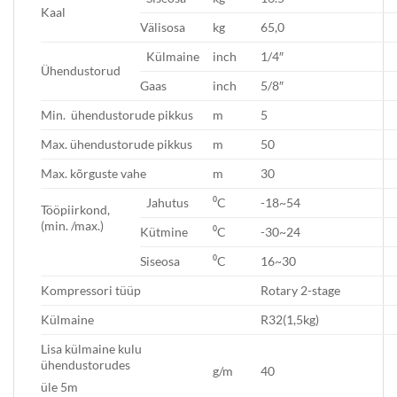
Kaal
Välisosa
kg
65,0
Külmaine
inch
1/4″
Ühendustorud
Gaas
inch
5/8″
Min. ühendustorude pikkus
m
5
Max. ühendustorude pikkus
m
50
Max. kõrguste vahe
m
30
Jahutus
⁰C
-18~54
Tööpiirkond,
(min. /max.)
Kütmine
⁰C
-30~24
Siseosa
⁰C
16~30
Kompressori tüüp
Rotary 2-stage
Külmaine
R32(1,5kg)
Lisa külmaine kulu
ühendustorudes
g/m
40
üle 5m