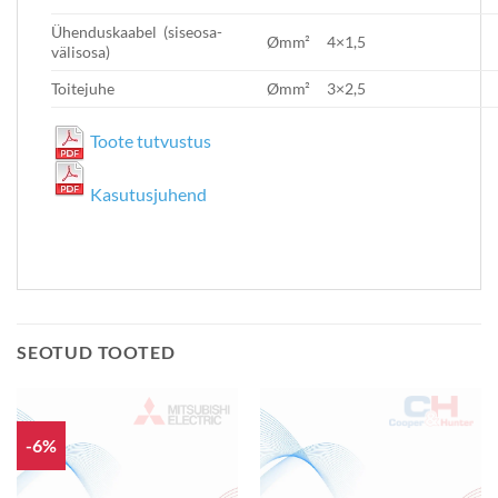
Ühenduskaabel (siseosa-
Ømm²
4×1,5
välisosa)
Toitejuhe
Ømm²
3×2,5
Toote tutvustus
Kasutusjuhend
SEOTUD TOOTED
-6%