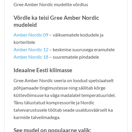
Gree Amber Nordic mudelite võrdlus
Võrdle ka teisi Gree Amber Nordic
mudeleid
Amber Nordic 09
– väiksematele kodudele ja
korteritele
Amber Nordic 12
– keskmise suurusega eramutele
Amber Nordic 18
– suurematele pindadele
Ideaalne Eesti kliimasse
Gree Amber Nordic seeria on loodud spetsiaalselt
põhjamaade tingimustesse ning säilitab kõrge
küttevõimsuse ka väga madalatel temperatuuridel.
Tänu täiustatud kompressorile ja Nordic
talvevarustusele töötab seade usaldusväärselt ka
karmide talveilmadega.
See mudel on populaarne valik: