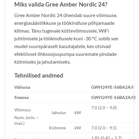
Miks valida Gree Amber Nordic 24?
Gree Amber Nordic 24 ühendab suure võimsuse,
energiasäästlikkuse ja töökindluse põhjamaade
kliimas. Tänu tugevale küttevõimsusele, WiFi
juhtimisele ja töökindlusele kuni -30 °C sobib see
mudel suurepäraselt kasutajatele, kes otsivad
efektiivset õhksoojuspumpa suuremate pindade
kütmiseks ja jahutamiseks.
Tehnilised andmed
Välisosa
GWH24YE-S6BA2A/I
Siseosa
GWH24YE-S6BA2A/O
7,0 (2.0 – 9.0)
Võimsus
Jahutus
kW
Nom. (min. –
max.)
Kütmine
kW
7,0 (2.0 – 9.5)
1,85 (0.45 – 3.7)