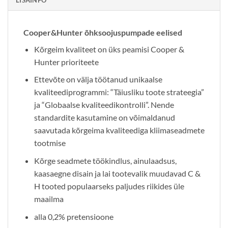
Cooper&Hunter õhksoojuspumpade eelised
Kõrgeim kvaliteet on üks peamisi Cooper &
Hunter prioriteete
Ettevõte on välja töötanud unikaalse
kvaliteediprogrammi: “Täiusliku toote strateegia”
ja “Globaalse kvaliteedikontrolli”. Nende
standardite kasutamine on võimaldanud
saavutada kõrgeima kvaliteediga kliimaseadmete
tootmise
Kõrge seadmete töökindlus, ainulaadsus,
kaasaegne disain ja lai tootevalik muudavad C &
H tooted populaarseks paljudes riikides üle
maailma
alla 0,2% pretensioone