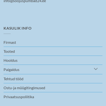
info@soojuspumbad24.ee
KASULIK INFO
Firmast
Tooted
Hooldus
Paigaldus
Tehtud tööd
Ostu-ja müügitingimused
Privaatsuspoliitika