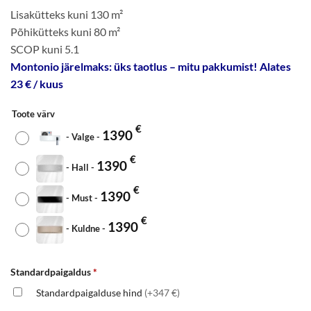
Lisakütteks kuni 130 m²
Põhikütteks kuni 80 m²
SCOP kuni 5.1
Montonio järelmaks: üks taotlus – mitu pakkumist! Alates
23 € / kuus
Toote värv
€
1390
-
Valge
-
€
1390
-
Hall
-
€
1390
-
Must
-
€
1390
-
Kuldne
-
Standardpaigaldus
*
Standardpaigalduse hind
(+347 €)