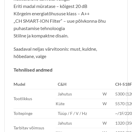
Eriti madal müratase – kõigest 20 dB
Kõrgeim energiatõhususe klass – A++
„CH SMART-ION Filter“ – uue põlvkonna õhu
puhastamise tehnoloogia
Stiilne ja kompaktne disain.
Saadaval neljas värvitoonis: must, kuldne,
hõbedane, valge
Tehnilised andmed
Mudel
C&H
CH-S18
Jahutus
W
5300 (1
Tootlikkus
Küte
W
5570 (1
Toitepinge
Tüüp / F / V / Hz
~/1F/22
Jahutus
W
1320 (35
Tarbitav võimsus