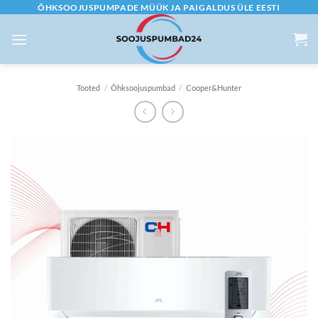
Skip
ÕHKSOOJUSPUMPADE MÜÜK JA PAIGALDUS ÜLE EESTI
to
content
Tooted
/
Õhksoojuspumbad
/
Cooper&Hunter