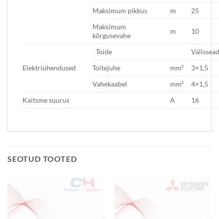
Maksimum pikkus
m
25
Maksimum
m
10
kõrgusevahe
Toide
Välissea
Elektriühendused
Toitejuhe
mm²
3×1,5
Vahekaabel
mm²
4×1,5
Kaitsme suurus
А
16
SEOTUD TOOTED