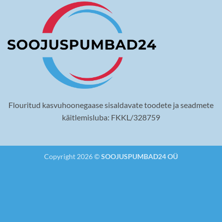
Flouritud kasvuhoonegaase sisaldavate toodete ja seadmete
käitlemisluba: FKKL/328759
Copyright 2026 ©
SOOJUSPUMBAD24 OÜ