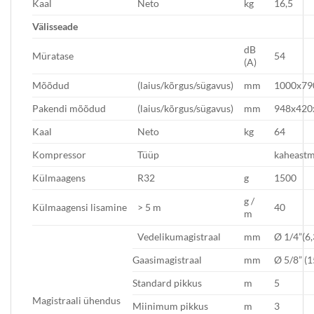
Kaal
Neto
kg
16,5
Välisseade
dB
Müratase
54
(A)
Mõõdud
(laius/kõrgus/sügavus)
mm
1000x79
Pakendi mõõdud
(laius/kõrgus/sügavus)
mm
948x420
Kaal
Neto
kg
64
Kompressor
Tüüp
kaheastm
Külmaagens
R32
g
1500
g /
Külmaagensi lisamine
> 5 m
40
m
Vedelikumagistraal
mm
Ø 1/4”(6,
Gaasimagistraal
mm
Ø 5/8” (1
Standard pikkus
m
5
Magistraali ühendus
Miinimum pikkus
m
3