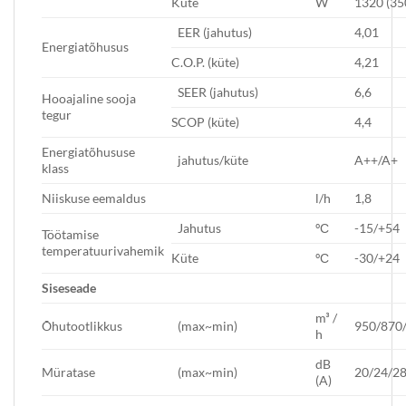
Küte
W
1320 (35
EER (jahutus)
4,01
Energiatõhusus
C.O.P. (küte)
4,21
SEER (jahutus)
6,6
Hooajaline sooja
tegur
SCOP (küte)
4,4
Energiatõhususe
jahutus/küte
A++/A+
klass
Niiskuse eemaldus
l/h
1,8
Jahutus
ºС
-15/+54
Töötamise
temperatuurivahemik
Küte
ºС
-30/+24
Siseseade
m³ /
Õhutootlikkus
(max~min)
950/870
h
dB
Müratase
(max~min)
20/24/28
(A)