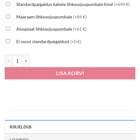
Standardpaigaldus kahele õhksoojuspumbale hind
(+694 €)
Maaraam õhksoojuspumbale
(+84 €)
Alusplaat õhksoojuspumbale
(+61 €)
Ei soovi standardpaigaldust
(+0 €)
Cooper&Hunter SUPREME 18, R32 Wifi Inverter kogus
LISA KORVI
KIRJELDUS
LISAINFO