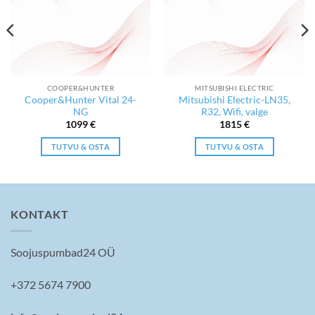
COOPER&HUNTER
MITSUBISHI ELECTRIC
Cooper&Hunter Vital 24-
Mitsubishi Electric-LN35,
NG
R32, Wifi, valge
1099
€
1815
€
TUTVU & OSTA
TUTVU & OSTA
KONTAKT
Soojuspumbad24 OÜ
+372 5674 7900