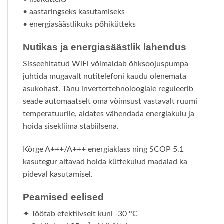
• aastaringseks kasutamiseks
• energiasäästlikuks põhikütteks
Nutikas ja energiasäästlik lahendus
Sisseehitatud WiFi võimaldab õhksoojuspumpa
juhtida mugavalt nutitelefoni kaudu olenemata
asukohast. Tänu invertertehnoloogiale reguleerib
seade automaatselt oma võimsust vastavalt ruumi
temperatuurile, aidates vähendada energiakulu ja
hoida sisekliima stabiilsena.
Kõrge A+++/A+++ energiaklass ning SCOP 5.1
kasutegur aitavad hoida küttekulud madalad ka
pideval kasutamisel.
Peamised eelised
✦ Töötab efektiivselt kuni -30 °C