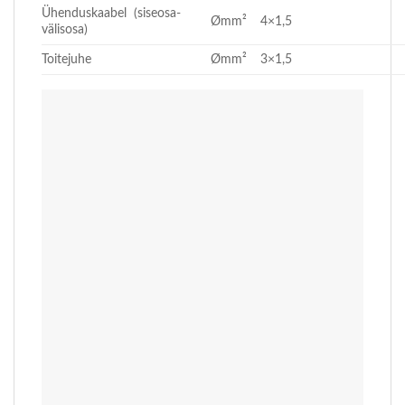
Ühenduskaabel (siseosa-
Ømm²
4×1,5
välisosa)
Toitejuhe
Ømm²
3×1,5