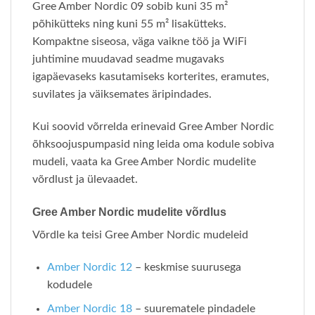
Gree Amber Nordic 09 sobib kuni 35 m²
põhikütteks ning kuni 55 m² lisakütteks.
Kompaktne siseosa, väga vaikne töö ja WiFi
juhtimine muudavad seadme mugavaks
igapäevaseks kasutamiseks korterites, eramutes,
suvilates ja väiksemates äripindades.
Kui soovid võrrelda erinevaid Gree Amber Nordic
õhksoojuspumpasid ning leida oma kodule sobiva
mudeli, vaata ka Gree Amber Nordic mudelite
võrdlust ja ülevaadet.
Gree Amber Nordic mudelite võrdlus
Võrdle ka teisi Gree Amber Nordic mudeleid
Amber Nordic 12
– keskmise suurusega
kodudele
Amber Nordic 18
– suurematele pindadele