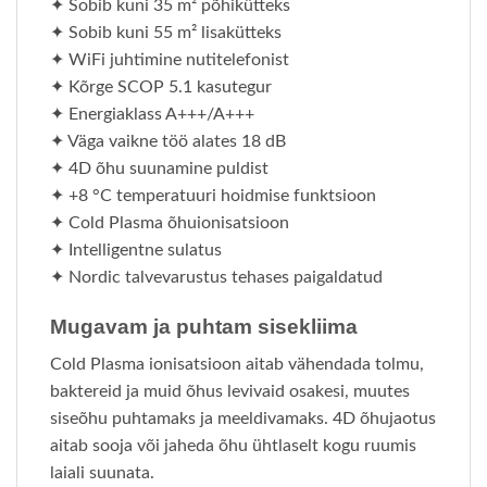
✦ Sobib kuni 35 m² põhikütteks
✦ Sobib kuni 55 m² lisakütteks
✦ WiFi juhtimine nutitelefonist
✦ Kõrge SCOP 5.1 kasutegur
✦ Energiaklass A+++/A+++
✦ Väga vaikne töö alates 18 dB
✦ 4D õhu suunamine puldist
✦ +8 °C temperatuuri hoidmise funktsioon
✦ Cold Plasma õhuionisatsioon
✦ Intelligentne sulatus
✦ Nordic talvevarustus tehases paigaldatud
Mugavam ja puhtam sisekliima
Cold Plasma ionisatsioon aitab vähendada tolmu,
baktereid ja muid õhus levivaid osakesi, muutes
siseõhu puhtamaks ja meeldivamaks. 4D õhujaotus
aitab sooja või jaheda õhu ühtlaselt kogu ruumis
laiali suunata.