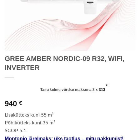
GREE AMBER NORDIC-09 R32, WIFI,
INVERTER
€
Tasu kolme võrdse maksena 3 x
313
940
€
Lisakütteks kuni 55 m²
Põhikütteks kuni 35 m²
SCOP 5.1
Montonio järelmaks: üks taotlus – mitu pakkumist!