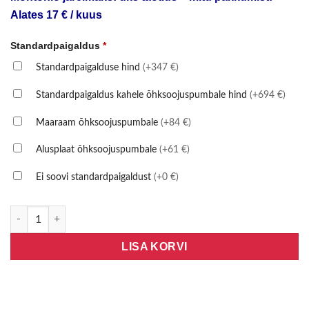
Alates 17 € / kuus
Standardpaigaldus
*
Standardpaigalduse hind
(+347 €)
Standardpaigaldus kahele õhksoojuspumbale hind
(+694 €)
Maaraam õhksoojuspumbale
(+84 €)
Alusplaat õhksoojuspumbale
(+61 €)
Ei soovi standardpaigaldust
(+0 €)
GREE AMBER NORDIC-09 R32, WIFI, INVERTER kogus
LISA KORVI