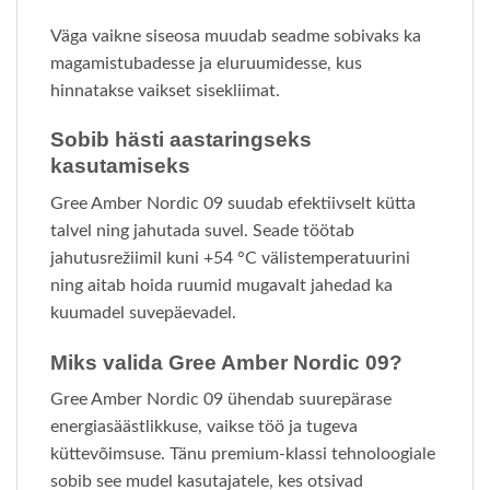
Väga vaikne siseosa muudab seadme sobivaks ka
magamistubadesse ja eluruumidesse, kus
hinnatakse vaikset sisekliimat.
Sobib hästi aastaringseks
kasutamiseks
Gree Amber Nordic 09 suudab efektiivselt kütta
talvel ning jahutada suvel. Seade töötab
jahutusrežiimil kuni +54 °C välistemperatuurini
ning aitab hoida ruumid mugavalt jahedad ka
kuumadel suvepäevadel.
Miks valida Gree Amber Nordic 09?
Gree Amber Nordic 09 ühendab suurepärase
energiasäästlikkuse, vaikse töö ja tugeva
küttevõimsuse. Tänu premium-klassi tehnoloogiale
sobib see mudel kasutajatele, kes otsivad