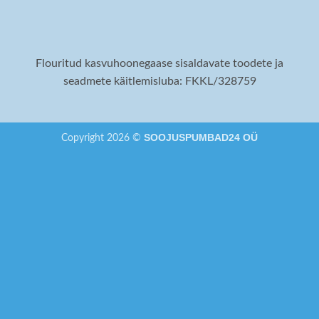
Flouritud kasvuhoonegaase sisaldavate toodete ja
seadmete käitlemisluba: FKKL/328759
SOOJUSPUMBAD24 OÜ
Copyright 2026 ©