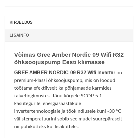
KIRJELDUS
LISAINFO
Võimas Gree Amber Nordic 09 Wifi R32
õhksoojuspump Eesti kliimasse
GREE AMBER NORDIC-09 R32 Wifi Inverter
on
premium-klassi õhksoojuspump, mis on loodud
töötama efektiivselt ka põhjamaade karmides
talvetingimustes. Tänu kõrgele SCOP 5.1
kasutegurile, energiasäästlikule
invertertehnoloogiale ja töökindlusele kuni -30 °C
välistemperatuurini sobib see mudel suurepäraselt
nii põhikütteks kui lisakütteks.