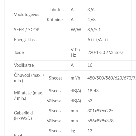
Jahutus
A
3,52
Voolutugevus
Kütmine
A
4,63
SEER / SCOP
W/W
8,5/5,1
Energiaklass
A+++/A+++
V-Ph-
Toide
220-1-50 / Välisosa
Hz
Voolikaitse
A
16
Õhuvool (max. /
Siseosa
m³/h
450/500/560/620/670/7
min.)
Siseosa
dB(A)
18-43
Müratase (max.
/ min.)
Välisosa
dB(A)
53
Siseosa
mm
301x996x225
Gabariidid
(HxWxD)
Välisosa
mm
596x899x378
Siseosa
kg
13
Kaal