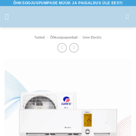
ÕHKSOOJUSPUMPADE MÜÜK JA PAIGALDUS ÜLE EESTI
Skip
to
content
Tooted
/
Õhksoojuspumbad
/
Gree Electric