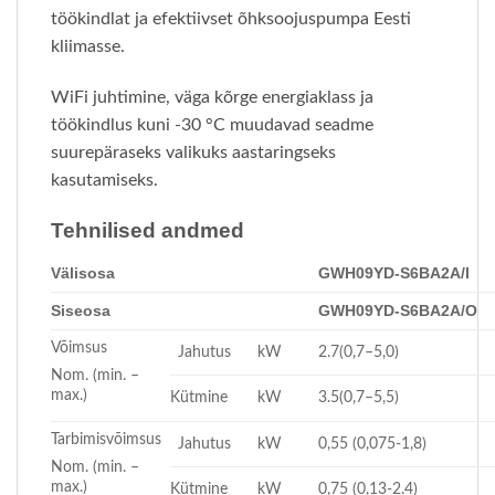
töökindlat ja efektiivset õhksoojuspumpa Eesti
kliimasse.
WiFi juhtimine, väga kõrge energiaklass ja
töökindlus kuni -30 °C muudavad seadme
suurepäraseks valikuks aastaringseks
kasutamiseks.
Tehnilised andmed
Välisosa
GWH09YD-S6BA2A/I
Siseosa
GWH09YD-S6BA2A/O
Võimsus
Jahutus
kW
2.7(0,7–5,0)
Nom. (min. –
max.)
Kütmine
kW
3.5(0,7–5,5)
Tarbimisvõimsus
Jahutus
kW
0,55 (0,075-1,8)
Nom. (min. –
max.)
Kütmine
kW
0,75 (0,13-2.4)