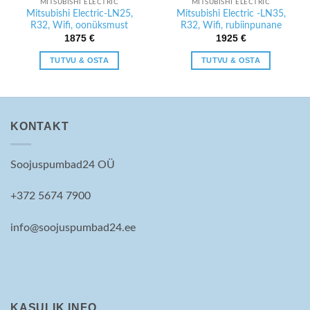
MITSUBISHI ELECTRIC
MITSUBISHI ELECTRIC
Mitsubishi Electric-LN25,
Mitsubishi Electric -LN35,
R32, Wifi, oonüksmust
R32, Wifi, rubiinpunane
1875
€
1925
€
TUTVU & OSTA
TUTVU & OSTA
KONTAKT
Soojuspumbad24 OÜ
+372 5674 7900
info@soojuspumbad24.ee
KASULIK INFO