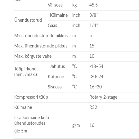
Välisosa
kg
45,5
Külmaine
inch
3/8″
Ühendustorud
Gaas
inch
1/4″
Min. ühendustorude pikkus
m
5
Max. ühendustorude pikkus
m
15
Max. kõrguste vahe
m
10
Jahutus
⁰C
-18~54
Tööpiirkond,
(min. /max.)
Kütmine
⁰C
-30~24
Siseosa
⁰C
16~30
Kompressori tüüp
Rotary 2-stage
Külmaine
R32
Lisa külmaine kulu
ühendustorudes
g/m
16
üle 5m