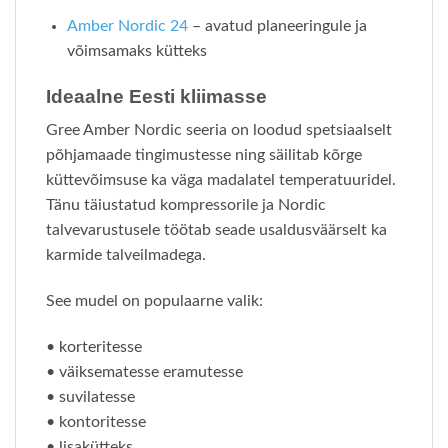
Amber Nordic 24
– avatud planeeringule ja
võimsamaks kütteks
Ideaalne Eesti kliimasse
Gree Amber Nordic seeria on loodud spetsiaalselt
põhjamaade tingimustesse ning säilitab kõrge
küttevõimsuse ka väga madalatel temperatuuridel.
Tänu täiustatud kompressorile ja Nordic
talvevarustusele töötab seade usaldusväärselt ka
karmide talveilmadega.
See mudel on populaarne valik:
• korteritesse
• väiksematesse eramutesse
• suvilatesse
• kontoritesse
• lisakütteks