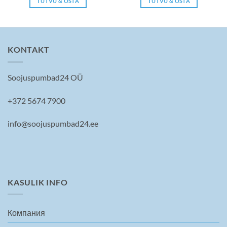
TUTVU & OSTA
TUTVU & OSTA
1250 €.
KONTAKT
Soojuspumbad24 OÜ
+372 5674 7900
info@soojuspumbad24.ee
KASULIK INFO
Компания