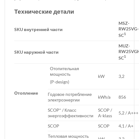
Технические детали
MSZ-
RW25VG-
SKU внутренней части
1
SC
MUZ-
RW25VG
SKU наружной части
1
SC
Отопительная
мощность
kW
3,2
(P-design)
Отопление
Годовое потребление
kWh/a
856
электроэнергии
SCOP* / Класс
SCOP /
5,2 / A+++
энергоэффективности
A-klass
SCOP
SCOP
4,1 / A+
Тепловая мощность
kW
3,2