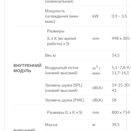
(номинальная)
Мощность
охлаждения (мин-
kW
0,9 – 3,5
макс)
Размеры
mm
998 x 305 
(L x K (во время
работы) x S)
Вес кг
14,5
ВНУТРЕННИЙ
3
Воздушный поток
5,1 -7,8-9,
m
/
МОДУЛЬ
(низкий-высокий)
11,7-14,1
мин
Уровень шума (SPL)
19-25-30-
dB(A)
(низкий-высокий)
41
Уровень шума (PWL)
dB(A)
58
Размеры (L x K x S)
mm
800 x 714 
Масса
кг
39,5
ВНЕШНИЙ