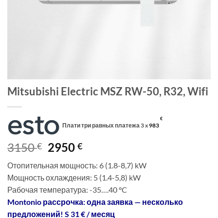
Mitsubishi Electric MSZ RW-50, R32, Wifi
€
Плати три равных платежа 3 x
983
Первоначальная
Текущая
3150
2950
€
€
цена
цена:
Отопительная мощность: 6 (1.8-8,7) kW
составляла
2950 €.
Мощность охлаждения: 5 (1.4-5,8) kW
3150 €.
Рабочая температура: -35….40 °C
Montonio рассрочка: одна заявка — несколько
предложений! S 31 € / месяц