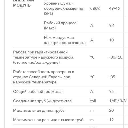
Уровень шума –
МОДУЛЬ
обогрев/охлаждение
dB(A)
49/46
(SPL)
Рабочий процесс
A
9,6
(Макс)
Рекомендуемая
A
10
электрическая защита
Работа при гарантированной
температуре наружного воздуха
°C
-30/-10
(отопление/охлаждение)
Работоспособность проверена в
странах Северной Европы при
°C
-35
наружной температуре.
Общий рабочий ток (макс.)
A
9,8
Соединения труб (жидкость/газ)
toll
1/4″ / 3/8″
Максимальная длина трубы
m
20
Максимальная разница в высоте труб
m
12