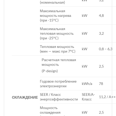
(номинальная)
Максимальная
мощность нагрева
kW
4,8
(при -15°C)
Максимальная
тепловая мощность
kW
3,2
(при -25°C)
Тепловая мощность
kW
0,8 – 6,3
(мин — макс при 7°C)
Расчетная тепловая
мощность
kW
2,5
(P-design)
Годовое потребление
kWh/a
78
электроэнергии
SEER / Класс
SEER/A-
11,2 / A++
ОХЛАЖДЕНИЕ
энергоэффективности
Класс
Мощность
охлаждения
kW
2,5