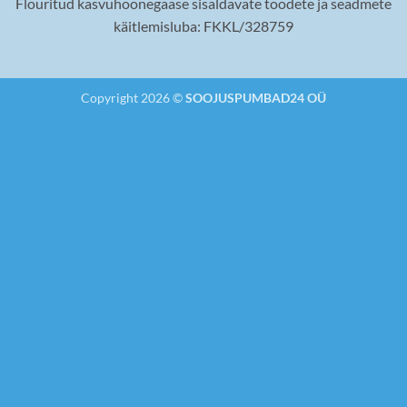
Flouritud kasvuhoonegaase sisaldavate toodete ja seadmete
käitlemisluba: FKKL/328759
Copyright 2026 ©
SOOJUSPUMBAD24 OÜ