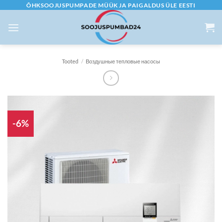
Skip
ÕHKSOOJUSPUMPADE MÜÜK JA PAIGALDUS ÜLE EESTI
to
content
Tooted
/
Воздушные тепловые насосы
-6%