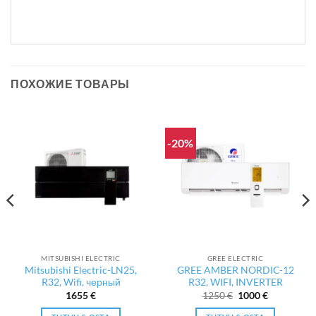
ПОХОЖИЕ ТОВАРЫ
-20%
MITSUBISHI ELECTRIC
GREE ELECTRIC
Mitsubishi Electric-LN25,
GREE AMBER NORDIC-12
R32, Wifi, черный
R32, WIFI, INVERTER
Первоначальная
Текущая
1655
€
1250
€
1000
€
цена
цена:
составляла
1000 €.