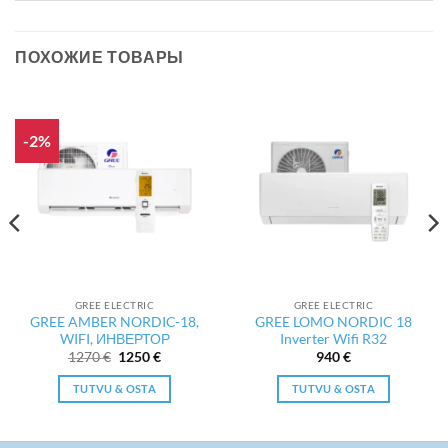
ПОХОЖИЕ ТОВАРЫ
-2%
GREE ELECTRIC
GREE ELECTRIC
GREE AMBER NORDIC-18,
GREE LOMO NORDIC 18
WIFI, ИНВЕРТОР
Inverter Wifi R32
ая
Первоначальная
Текущая
1270
€
1250
€
940
€
цена
цена:
составляла
1250 €.
TUTVU & OSTA
TUTVU & OSTA
1270 €.