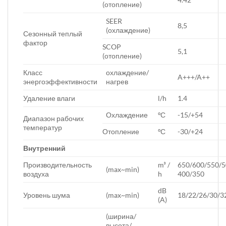
(отопление)
SEER
8,5
(охлаждение)
Сезонный теплый
фактор
SCOP
5,1
(отопление)
Класс
охлаждение/
A+++/A++
энергоэффективности
нагрев
Удаление влаги
l/h
1.4
Охлаждение
ºС
-15/+54
Диапазон рабочих
температур
Отопление
ºС
-30/+24
Внутренний
Производительность
m³ /
650/600/550/5
(max~min)
воздуха
h
400/350
dB
Уровень шума
(max~min)
18/22/26/30/3
(A)
(ширина/
высота/