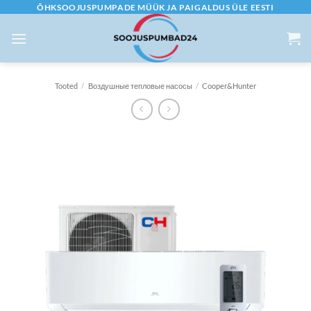
Skip
ÕHKSOOJUSPUMPADE MÜÜK JA PAIGALDUS ÜLE EESTI
to
content
Tooted
/
Воздушные тепловые насосы
/
Cooper&Hunter