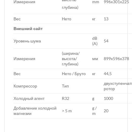
Измерения
mm
996x301x225
глубина)
Вес
Нето
кг
13
Внешний сайт
dB
Уровень шума
54
(A)
(ширина/
Измерения
высота/
мм
899x596x378
глубина)
Вес
Нето / Бруто
кг
44,5
двухступенча
Компрессор
Тип
ротор
Холодный агент
R32
g
1000
Добавление холодной
g /
> 5 m
20
магнезии
m