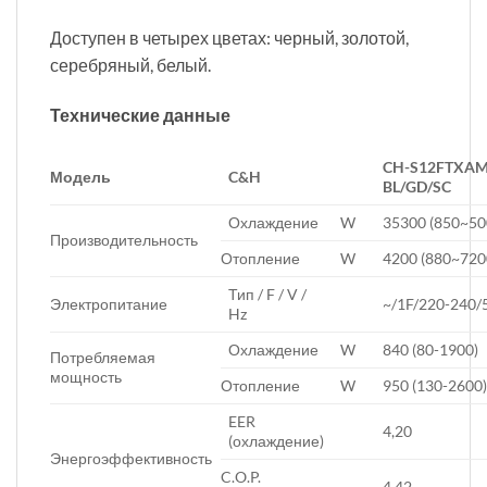
Доступен в четырех цветах: черный, золотой,
серебряный, белый.
Технические данные
CH-S12FTXAM
Модель
C&H
BL/GD/SC
Охлаждение
W
35300 (850~50
Производительность
Отопление
W
4200 (880~720
Тип / F / V /
Электропитание
~/1F/220-240/
Hz
Охлаждение
W
840 (80-1900)
Потребляемая
мощность
Отопление
W
950 (130-2600
EER
4,20
(охлаждение)
Энергоэффективность
C.O.P.
4.42