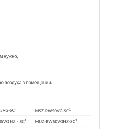
м нужно,
во воздуха в помещении.
1
5VG-SC’
MSZ-RW50VG-SC
1
1
5VG HZ – SC
MUZ-RW50VGHZ-SC