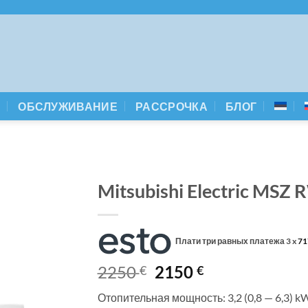
А
ОБСЛУЖИВАНИЕ
РАССРОЧКА
БЛОГ
Mitsubishi Electric MSZ 
Плати три равных платежа 3 x
71
Первоначальная
Текущая
2250
2150
€
€
цена
цена:
Отопительная мощность: 3,2 (0,8 — 6,3) k
составляла
2150 €.