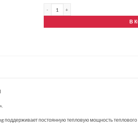
Количество товара Mitsubishi Electric MSZ RW
В 
Н
.
ng поддерживает постоянную тепловую мощность теплового