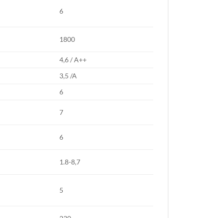
6
1800
4,6 / A++
3,5 /A
6
7
6
1.8-8,7
5