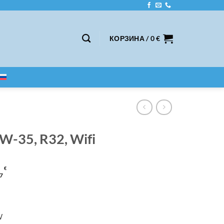
КОРЗИНА /
0
€
RW-35, R32, Wifi
€
7
W