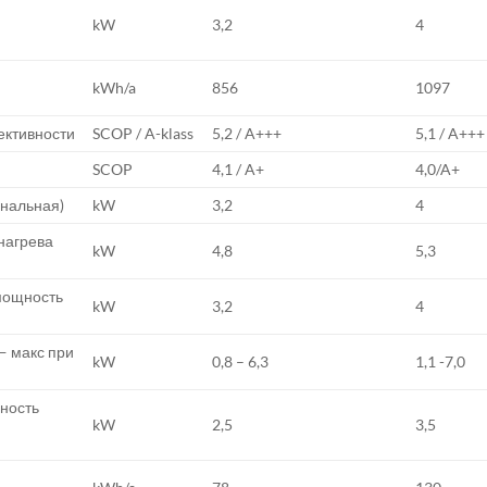
kW
3,2
4
kWh/a
856
1097
ективности
SCOP / A-klass
5,2 / A+++
5,1 / A+++
SCOP
4,1 / A+
4,0/A+
нальная)
kW
3,2
4
нагрева
kW
4,8
5,3
мощность
kW
3,2
4
— макс при
kW
0,8 – 6,3
1,1 -7,0
ность
kW
2,5
3,5