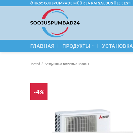
Skip
ÕHKSOOJUSPUMPADE MÜÜK JA PAIGALDUS ÜLE EESTI
to
content
ГЛАВНАЯ
ПРОДУКТЫ
УСТАНОВК
Tooted
/
Воздушные тепловые насосы
-4%