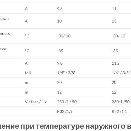
A
9,6
11
ская
A
10
13
жного
°C
-30/-10
-30/-10
ной
°C
-35
-35
A
9,8
11,2
toll
1/4″ / 3/8″
1/4″ / 3/8″
m
20
20
m
12
12
V / faas / Hz
230 /1 / 50
230/1 /50
R32 /1,1
R32 /1,1
ние при температуре наружного во