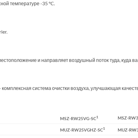
ной температуре -35 °C.
ier.
местоположение и направляет воздушный поток туда, куда ва
 комплексная система очистки воздуха, улучшающая качест
1
MSZ-RW3
MSZ-RW25VG-SC
1
MUZ-RW25VGHZ-SC
MUZ-RW3