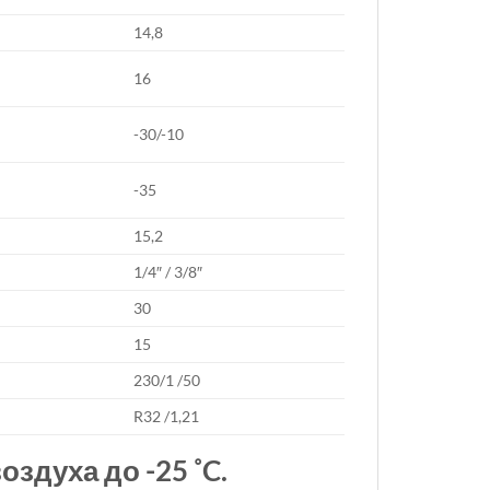
14,8
16
-30/-10
-35
15,2
1/4″ / 3/8″
30
15
230/1 /50
R32 /1,21
здуха до -25 ˚C.