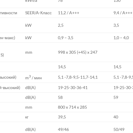
kWh/a
78
130
ктивности
SEER/A-Класс
11,2 / A+++
9,4 / A+++
kW
2,5
3,5
н-макс)
kW
0,9 – 3,5
1,0 – 4,0
mm
998 x 305 (+45) x 247
 S)
14,5
14,5
3
высокий)
5,1 -7,8-9,5-11,7-14,1
5,1 -7,8-9
m
/ мин
й-высокий)
dB(A)
19-25-30-36-41
19-25-30-
dB(A)
58
59
mm
800 x 714 x 285
кг
39,5
40
dB(A)
49/46
50/49