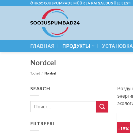
Skip
ÕHKSOOJUSPUMPADE MÜÜK JA PAIGALDUS ÜLE EESTI
to
content
ГЛАВНАЯ
ПРОДУКТЫ
УСТАНОВК
Nordcel
Tooted
/
Nordcel
SEARCH
Воздуш
энерги
эколог
Искать:
FILTREERI
-18%