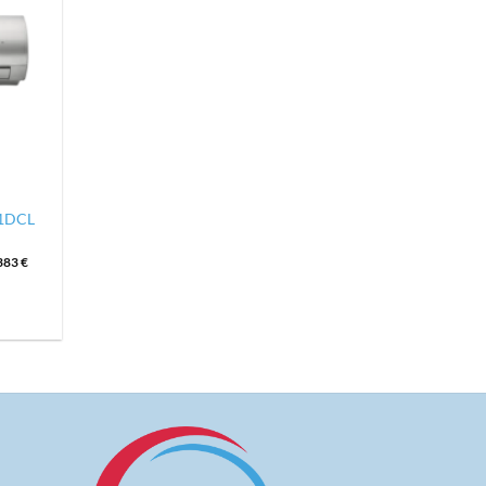
71DCL
383
€