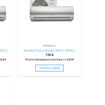
NORDCEL
25DCL
Nordcel Fairy Nordic NF21-35DCL
730
€
223
€
Плати три равных платежа 3 x
243
€
TUTVU & OSTA