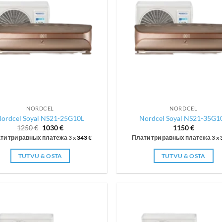
NORDCEL
NORDCEL
ordcel Soyal NS21-25G10L
Nordcel Soyal NS21-35G1
Первоначальная
Текущая
1250
€
1030
€
1150
€
цена
цена:
ти три равных платежа 3 x
343
€
Плати три равных платежа 3 x
составляла
1030 €.
1250 €.
TUTVU & OSTA
TUTVU & OSTA