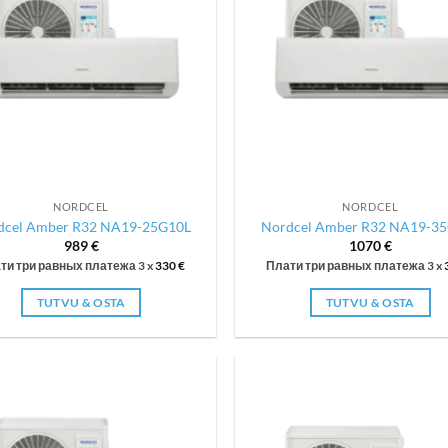
NORDCEL
NORDCEL
dcel Amber R32 NA19-25G10L
Nordcel Amber R32 NA19-3
989
€
1070
€
ти три равных платежа 3 x
330
€
Плати три равных платежа 3 x
TUTVU & OSTA
TUTVU & OSTA