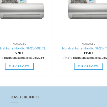
NORDCEL
NORDCEL
cel Fairy Nordic NF21-50DCL
Nordcel Fairy Nordic NF21-
970
€
1150
€
ти три равных платежа 3 x
323
€
Плати три равных платежа 3 x
TUTVU & OSTA
TUTVU & OSTA
KASULIK INFO