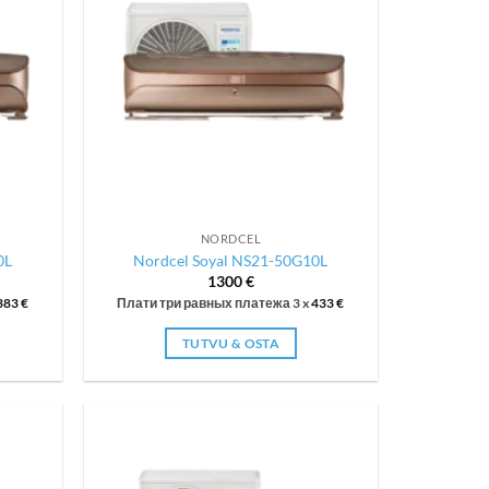
NORDCEL
0L
Nordcel Soyal NS21-50G10L
1300
€
383
€
Плати три равных платежа 3 x
433
€
TUTVU & OSTA