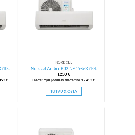
NORDCEL
5G10L
Nordcel Amber R32 NA19-50G10L
1250
€
357
€
Плати три равных платежа 3 x
417
€
TUTVU & OSTA