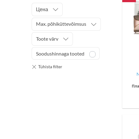
Цена
Max. põhiküttevõimsus
Toote värv
Soodushinnaga tooted
N
Пла