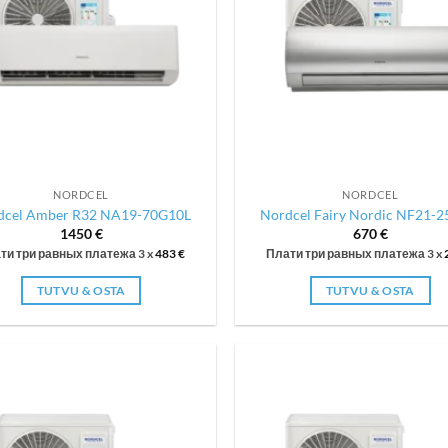
NORDCEL
NORDCEL
dcel Amber R32 NA19-70G10L
Nordcel Fairy Nordic NF21-
1450
€
670
€
ти три равных платежа 3 x
483
€
Плати три равных платежа 3 x
TUTVU & OSTA
TUTVU & OSTA