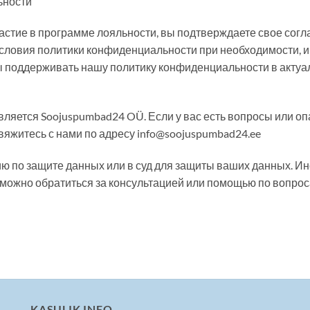
ьности
частие в программе лояльности, вы подтверждаете свое сог
условия политики конфиденциальности при необходимости, 
ы поддерживать нашу политику конфиденциальности в актуал
ляется Soojuspumbad24 OÜ. Если у вас есть вопросы или о
яжитесь с нами по адресу info@soojuspumbad24.ee
цию по защите данных или в суд для защиты ваших данных. И
е можно обратиться за консультацией или помощью по вопр
KASULIK INFO