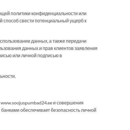
ящей политики конфиденциальности или
ый способ свести потенциальный ущерб к
спользовании данных, а также передачи
льзования данных и прав клиентов заявления
писью или личной подписью в
ьности.
а www.soojuspumbad24.ee и совершения
 банками обеспечивает безопасность личной