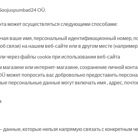
Soojuspumbad24 OÜ.
нта может осуществляться следующими способами:
ючая ваше имя, персональный идентификационный номер, по
б связи) на нашем веб-сайте или в другом месте (например,
или через файлы cookie при использовании веб-сайта
м магазине или интернет-магазине, сохранение личной конт
 OÜ может попросить вас добровольно предоставить персо
ые персональные данные могут включать имя , адрес, почто
а
данные, которые нельзя напрямую связать с конкретным чел