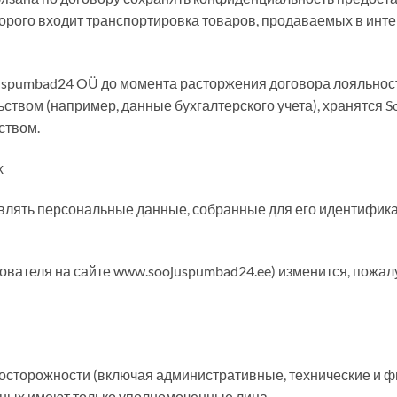
оторого входит транспортировка товаров, продаваемых в инт
uspumbad24 OÜ до момента расторжения договора лояльнос
ьством (например, данные бухгалтерского учета), хранятся 
ством.
х
влять персональные данные, собранные для его идентификац
вателя на сайте www.soojuspumbad24.ee) изменится, пожалуй
осторожности (включая административные, технические и ф
нных имеют только уполномоченные лица.