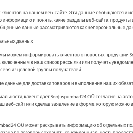
клиентов на нашем веб-сайте. Эти данные обобщаются и ис
 информацию и понять, какие разделы веб-сайта, продукты 
общенные данные рассматриваются как неперсональные да
нальных данных
ы можем информировать клиентов о новостях продукции So
ь включенным в наш список рассылки или получать уведомлен
 себя из целевой группы получателей.
 данные для доставки товаров и выполнения наших обязат
альности, клиент дает Soojuspumbad24 OÜ согласие на авт
наш веб-сайт или сделав заявление в форме, которую можно 
mbad24 OÜ может раскрывать информацию об отдельных поль
бязана по договору сохранять конфиденциальность предост