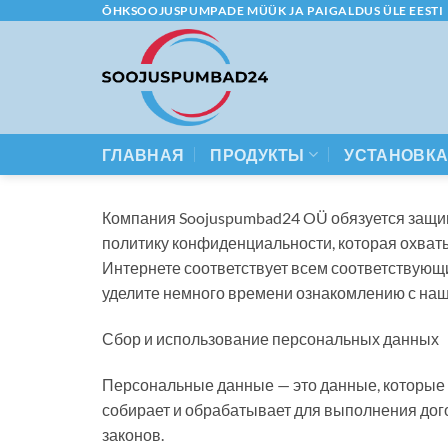
Skip
ÕHKSOOJUSPUMPADE MÜÜK JA PAIGALDUS ÜLE EESTI
to
content
ГЛАВНАЯ
ПРОДУКТЫ
УСТАНОВК
Компания Soojuspumbad24 OÜ обязуется защищ
политику конфиденциальности, которая охваты
Интернете соответствует всем соответствующи
уделите немного времени ознакомлению с на
Сбор и использование персональных данных
Персональные данные — это данные, которые м
собирает и обрабатывает для выполнения дого
законов.