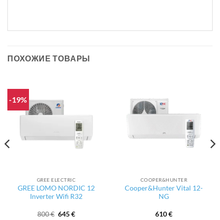
ПОХОЖИЕ ТОВАРЫ
-19%
GREE ELECTRIC
COOPER&HUNTER
GREE LOMO NORDIC 12
Cooper&Hunter Vital 12-
Inverter Wifi R32
NG
ая
Первоначальная
Текущая
800
€
645
€
610
€
цена
цена: