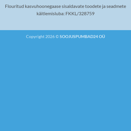
Flouritud kasvuhoonegaase sisaldavate toodete ja seadmete
käitlemisluba: FKKL/328759
Copyright 2026 ©
SOOJUSPUMBAD24 OÜ