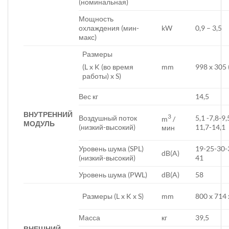
(номинальная)
Мощность
охлаждения (мин-
kW
0,9 – 3,5
макс)
Размеры
mm
998 x 305 
(L x K (во время
работы) x S)
Вес кг
14,5
ВНУТРЕННИЙ
3
Воздушный поток
5,1 -7,8-9,
m
/
МОДУЛЬ
(низкий-высокий)
11,7-14,1
мин
Уровень шума (SPL)
19-25-30-
dB(A)
(низкий-высокий)
41
Уровень шума (PWL)
dB(A)
58
Размеры (L x K x S)
mm
800 x 714 
Масса
кг
39,5
ВНЕШНИЙ