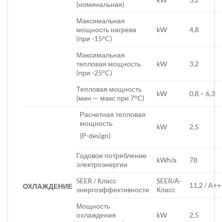
(номинальная)
Максимальная
мощность нагрева
kW
4,8
(при -15°C)
Максимальная
тепловая мощность
kW
3,2
(при -25°C)
Тепловая мощность
kW
0,8 – 6,3
(мин — макс при 7°C)
Расчетная тепловая
мощность
kW
2,5
(P-design)
Годовое потребление
kWh/a
78
электроэнергии
SEER / Класс
SEER/A-
11,2 / A++
ОХЛАЖДЕНИЕ
энергоэффективности
Класс
Мощность
охлаждения
kW
2,5