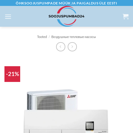
Skip
ÕHKSOOJUSPUMPADE MÜÜK JA PAIGALDUS ÜLE EESTI
to
content
Tooted
/
Воздушные тепловые насосы
-21%