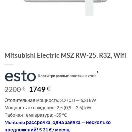
Mitsubishi Electric MSZ RW-25, R32, Wifi
€
Плати три равных платежа 3 x
583
Первоначальная
Текущая
2200
1749
€
€
цена
цена:
Отопительная мощность: 3,2 (0,8 — 6,3) kW
составляла
1749 €.
Мощность охлаждения: 2,5 (0,9 – 3,5) kW
2200 €.
Рабочая температура: -35 °C
Montonio рассрочка: одна заявка — несколько
предложений! S 31 € / месяц