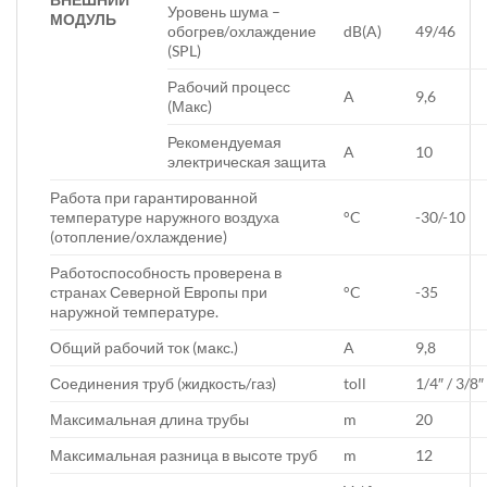
Уровень шума –
МОДУЛЬ
обогрев/охлаждение
dB(A)
49/46
(SPL)
Рабочий процесс
A
9,6
(Макс)
Рекомендуемая
A
10
электрическая защита
Работа при гарантированной
температуре наружного воздуха
°C
-30/-10
(отопление/охлаждение)
Работоспособность проверена в
странах Северной Европы при
°C
-35
наружной температуре.
Общий рабочий ток (макс.)
A
9,8
Соединения труб (жидкость/газ)
toll
1/4″ / 3/8″
Максимальная длина трубы
m
20
Максимальная разница в высоте труб
m
12