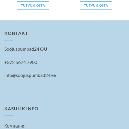
составляла
645 €.
TUTVU & OSTA
TUTVU & OSTA
800 €.
KONTAKT
Soojuspumbad24 OÜ
+372 5674 7900
info@soojuspumbad24.ee
KASULIK INFO
Компания