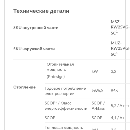
Технические детали
MSZ-
RW25VG-
SKU внутренней части
1
SC
MUZ-
RW25VG
SKU наружной части
1
SC
Отопительная
мощность
kW
3,2
(P-design)
Отопление
Годовое потребление
kWh/a
856
электроэнергии
SCOP* / Класс
SCOP /
5,2 / A+++
энергоэффективности
A-klass
SCOP
SCOP
4,1 / A+
Тепловая мощность
kW
3,2