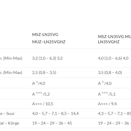
MSZ-LN25VG
MSZ-LN35VG
MU
LN35VGHZ
MUZ
–
LN25V
GHZ
. (Min-Max)
3,2 (1,0 – 6,3) 3,2
4,0 (1,0 – 6,6) 4,0
. (Min-Max)
2,5 (0,8 – 3,5)
3,5 (0,8 – 4,0)
+
+
A
/4,0
A
/4,0
+++
+++
A
/5,2
A
/5,1
A+++ / 10,5
A+++ / 9,4
e – Suur
4,0 – 5,7 – 7,1 – 8,5 – 14,4
4,3 – 5,7 – 7,1 – 
al – Kõrge
19 – 24 – 29 – 36 – 45
19 – 24 – 29 – 36 