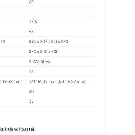
60
15,5
55
233
890 x 307(+34) x 233
880 x 840 x 330
230V, 50Hz
16
8” (9,52 mm)
1/4’’ (6,35 mm) 3/8’’ (9,52 mm)
30
15
s kalendriaasta).