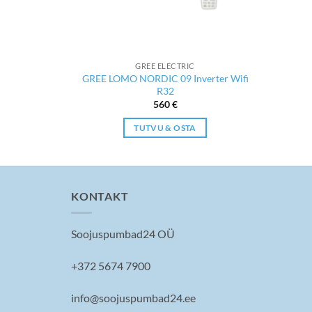
GREE ELECTRIC
GREE LOMO NORDIC 09 Inverter Wifi
 09-NG
R32
560
€
TUTVU & OSTA
KONTAKT
Soojuspumbad24 OÜ
+372 5674 7900
info@soojuspumbad24.ee