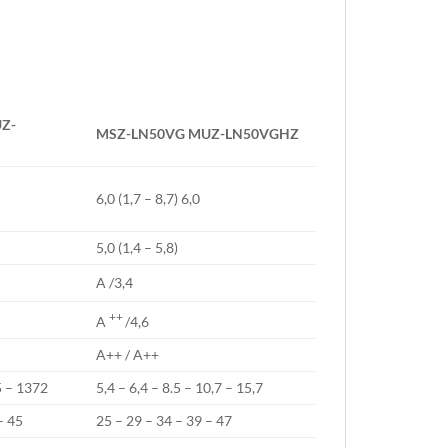
Z-
MSZ-LN50VG
MUZ-LN50VGHZ
6,0 (1,7 – 8,7) 6,0
5,0 (1,4 – 5,8)
A /3,4
++
A
/4,6
A++ / A++
85 – 1372
5,4 – 6,4 – 8.5 – 10,7 – 15,7
– 45
25 – 29 – 34 – 39 – 47