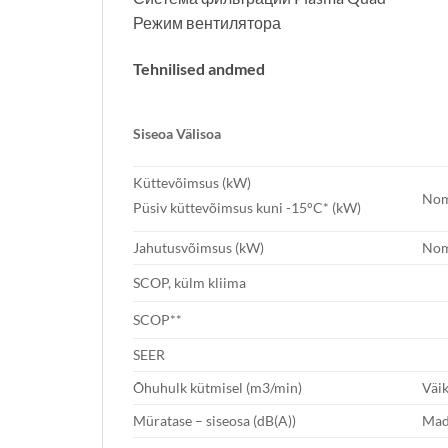
Режим вентилятора
Tehnilised andmed
Siseo
a
Välisoa
Küttevõimsus (kW)
Nom
Püsiv küttevõimsus kuni -15°C* (kW)
Jahutusvõimsus (kW)
Nom
SCOP, külm kliima
SCOP**
SEER
Õhuhulk kütmisel (m3/min)
Väik
Müratase – siseosa (dB(A))
Mad