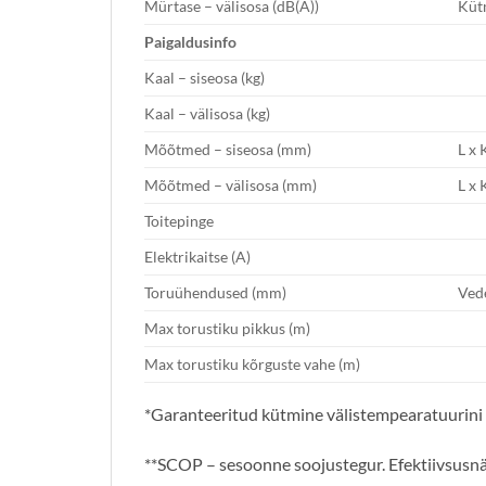
Mürtase – välisosa (dB(A))
Küt
P
aigaldusi
nfo
Kaal – siseosa (kg)
Kaal – välisosa (kg)
Mõõtmed – siseosa (mm)
L x 
Mõõtmed – välisosa (mm)
L x 
Toitepinge
Elektrikaitse (A)
Toruühendused (mm)
Ved
Max torustiku pikkus (m)
Max torustiku kõrguste vahe (m)
*Garanteeritud kütmine välistempearatuurini 
**SCOP – sesoonne soojustegur. Efektiivsusnä