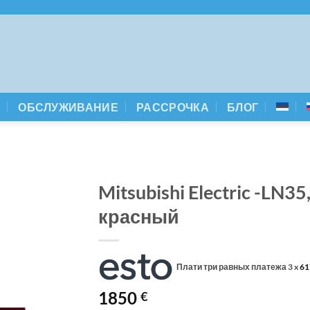
А
ОБСЛУЖИВАНИЕ
РАССРОЧКА
БЛОГ
Mitsubishi Electric -LN3
красный
Плати три равных платежа 3 x
61
1850
€