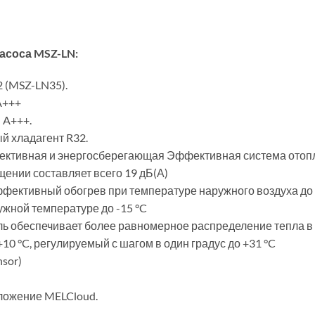
асоса MSZ-LN:
 (MSZ-LN35).
A+++
 A+++.
й хладагент R32.
ктивная и энергосберегающая Эффективная система отоп
ении составляет всего 19 дБ(А)
ффективный обогрев при температуре наружного воздуха до 
жной температуре до -15 °C
ь обеспечивает более равномерное распределение тепла 
0 °C, регулируемый с шагом в один градус до +31 °C
nsor)
иложение MELCloud.