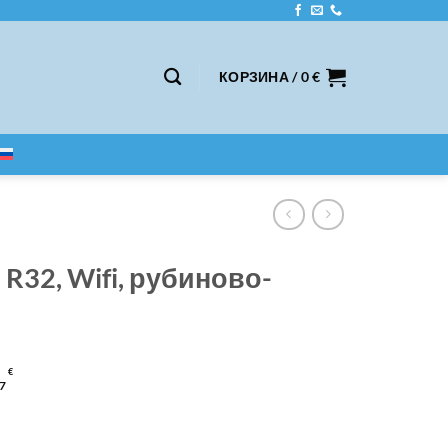
КОРЗИНА /
0
€
5, R32, Wifi, рубиново-
€
7