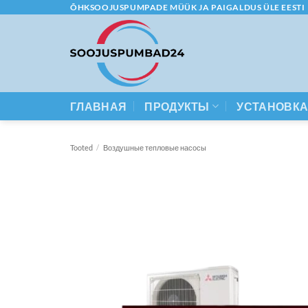
Skip
ÕHKSOOJUSPUMPADE MÜÜK JA PAIGALDUS ÜLE EESTI
to
content
ГЛАВНАЯ
ПРОДУКТЫ
УСТАНОВК
Tooted
/
Воздушные тепловые насосы