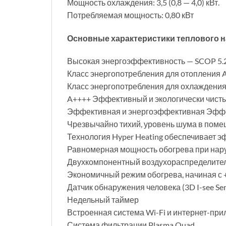
Мощность охлаждения: 3,5 (0,8 — 4,0) кВт.
Потребляемая мощность: 0,80 кВт
Основные характеристики теплового н
Высокая энергоэффективность — SCOP 5.2
Класс энергопотребления для отопления 
Класс энергопотребления для охлаждения
A++++ Эффективный и экологически чисты
Эффективная и энергоэффективная Эффе
Чрезвычайно тихий, уровень шума в помещ
Технология Hyper Heating обеспечивает э
Равномерная мощность обогрева при нару
Двухкомпонентный воздухораспределител
Экономичный режим обогрева, начиная с +1
Датчик обнаружения человека (3D I-see Se
Недельный таймер
Встроенная система Wi-Fi и интернет-пр
Система фильтрации Plasma Quad