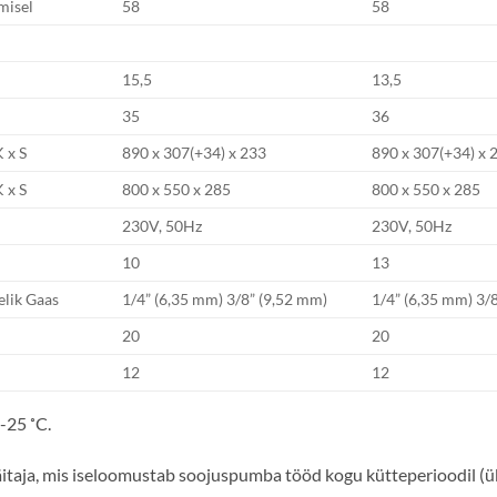
misel
58
58
15,5
13,5
35
36
K x S
890 x 307(+34) x 233
890 x 307(+34) x 
K x S
800 x 550 x 285
800 x 550 x 285
230V, 50Hz
230V, 50Hz
10
13
elik Gaas
1/4” (6,35 mm) 3/8” (9,52 mm)
1/4” (6,35 mm) 3/
20
20
12
12
-25 ˚C.
itaja, mis iseloomustab soojuspumba tööd kogu kütteperioodil (ük