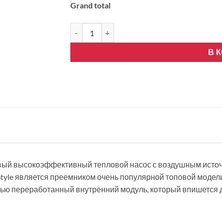
Grand total
Количество товара Mitsubishi Electric -LN35
В 
новый высокоэффективный тепловой насос с воздушным источн
 Style является преемником очень популярной топовой модел
тью переработанный внутренний модуль, который впишется 