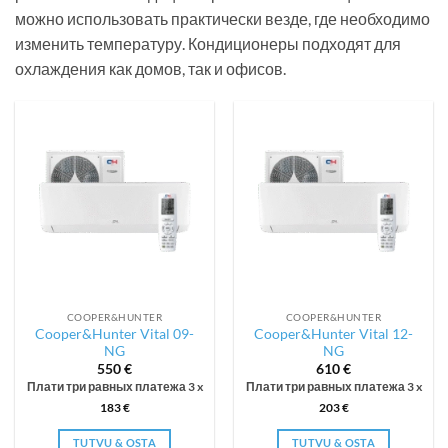
можно использовать практически везде, где необходимо
изменить температуру. Кондиционеры подходят для
охлаждения как домов, так и офисов.
COOPER&HUNTER
COOPER&HUNTER
Cooper&Hunter Vital 09-
Cooper&Hunter Vital 12-
NG
NG
550
€
610
€
Плати три равных платежа 3 x
Плати три равных платежа 3 x
183
€
203
€
TUTVU & OSTA
TUTVU & OSTA