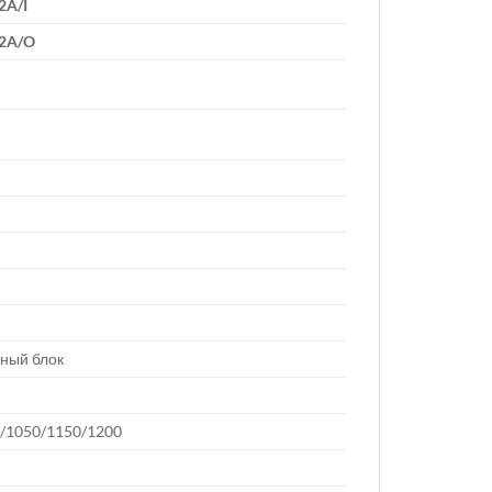
A/I
2A/O
жный блок
0/1050/1150/1200