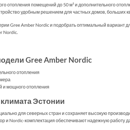
ного отопления помещений до 50 м² и дополнительного отопл
стройство удобным решением для частных домов, больших кв
ерии Gree Amber Nordic и подобрать оптимальный вариант дл
 Nordic.
модели Gree Amber Nordic
ельного отопления
змера
 и мощного отопления
 климата Эстонии
циально для северных стран и сохраняет высокую производи
ор и Nordic-комплектация обеспечивают надежную работу д