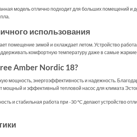
нная модель отлично подходит для больших помещений и до
пла.
дичного использования
ает помещение зимой и охлаждает летом. Устройство работ
поддерживать комфортную температуру даже в самые жаркие 
ee Amber Nordic 18?
сокую мощность, энергоэффективность и надежность. Благод
ет мощный и эффективный тепловой насос для климата Эсто
ость и стабильная работа при -30 °C делают устройство от
тики