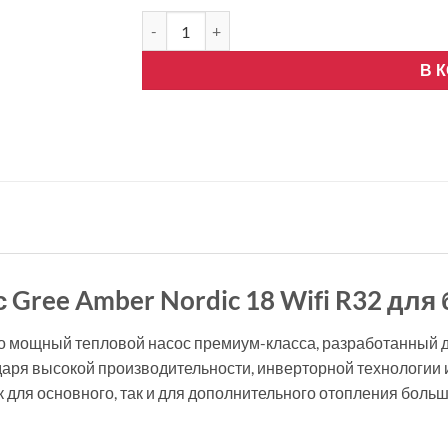
Количество товара GREE AMBER NORDIC-18,
В 
Gree Amber Nordic 18 Wifi R32 дл
то мощный тепловой насос премиум-класса, разработанный 
аря высокой производительности, инверторной технологии 
ак для основного, так и для дополнительного отопления бол