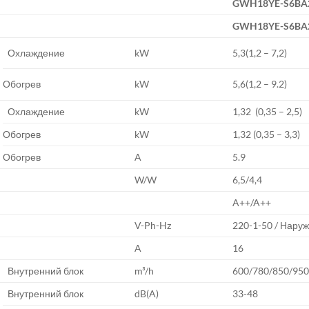
GWH18YE-S6BA2
GWH18YE-S6BA
Охлаждение
kW
5,3(1,2 – 7,2)
Обогрев
kW
5,6(1,2 – 9.2)
Охлаждение
kW
1,32 (0,35 – 2,5)
Обогрев
kW
1,32 (0,35 – 3,3)
Обогрев
A
5.9
W/W
6,5/4,4
A++/A++
V-Ph-Hz
220-1-50 / Нару
A
16
Внутренний блок
m³/h
600/780/850/95
Внутренний блок
dB(A)
33-48