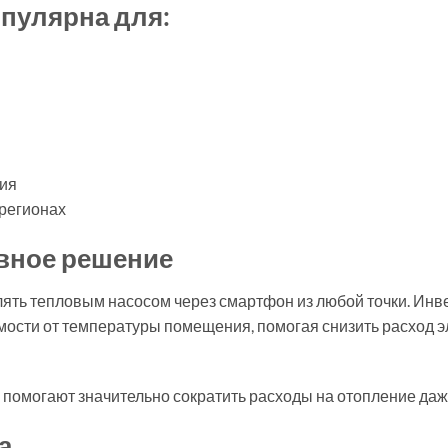
пулярна для:
ния
 регионах
вное решение
лять тепловым насосом через смартфон из любой точки. Инв
мости от температуры помещения, помогая снизить расход 
помогают значительно сократить расходы на отопление даж
а