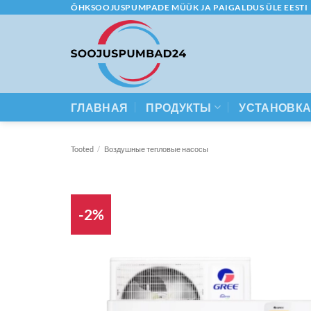
Skip
ÕHKSOOJUSPUMPADE MÜÜK JA PAIGALDUS ÜLE EESTI
to
content
ГЛАВНАЯ
ПРОДУКТЫ
УСТАНОВК
Tooted
/
Воздушные тепловые насосы
-2%