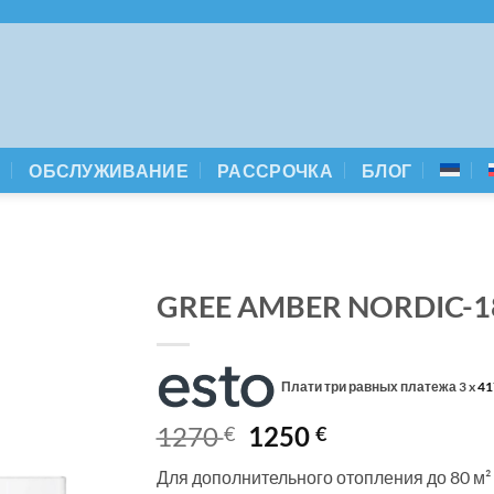
А
ОБСЛУЖИВАНИЕ
РАССРОЧКА
БЛОГ
GREE AMBER NORDIC-18
Плати три равных платежа 3 x
41
Первоначальная
Текущая
1270
1250
€
€
цена
цена:
Для дополнительного отопления до 80 м²
составляла
1250 €.