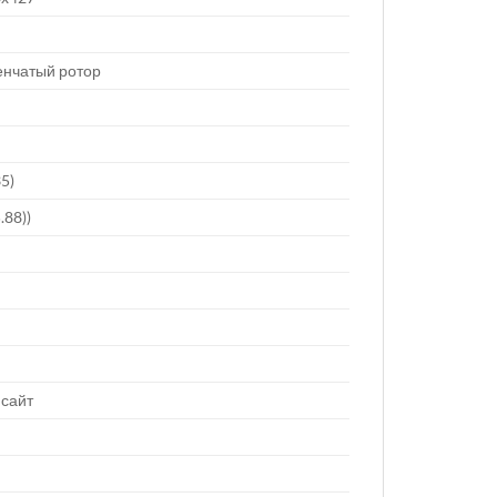
енчатый ротор
35)
.88))
сайт