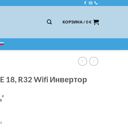
КОРЗИНА /
0
€
 18, R32 Wifi Инвертор
€
3
²