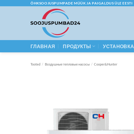
Skip
ÕHKSOOJUSPUMPADE MÜÜK JA PAIGALDUS ÜLE EESTI
to
content
ГЛАВНАЯ
ПРОДУКТЫ
УСТАНОВК
Tooted
/
Воздушные тепловые насосы
/
Cooper&Hunter