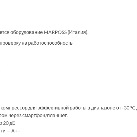
уется оборудование MARPOSS (Италия).
проверку на работоспособность
т
омпрессор для эффективной работы в диапазоне от -30 °C д
ром через смартфон/планшет.
о 20 дБ
ти — A++