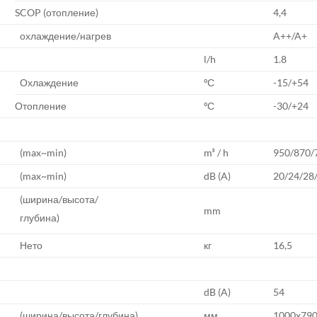
SCOP (отопление)
4,4
охлаждение/нагрев
A++/A+
l/h
1.8
Охлаждение
ºС
-15/+54
Отопление
ºС
-30/+24
(max~min)
m³ / h
950/870/
(max~min)
dB (A)
20/24/28
(ширина/высота/
mm
глубина)
Нето
кг
16,5
dB (A)
54
(ширина/высота/глубина)
мм
1000x79