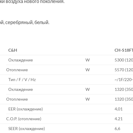
ки воздуха нового поколения.
ой, серебряный, белый.
C&H
CH-S18F
Охлаждение
W
5300 (12
Отопление
W
5570 (12
Тип / F / V / Hz
~/1F/220
Охлаждение
W
1320 (35
Отопление
W
1320 (35
EER (охлаждение)
4,01
C.O.P. (отопление)
4.21
SEER (охлаждение)
6,6