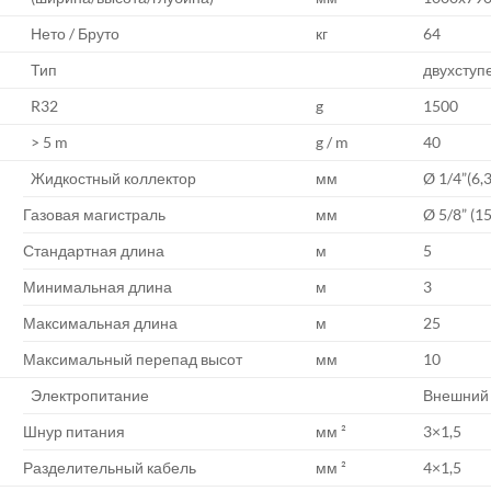
Нето / Бруто
кг
64
Тип
двухступ
R32
g
1500
> 5 m
g / m
40
Жидкостный коллектор
мм
Ø 1/4”(6,
Газовая магистраль
мм
Ø 5/8” (15
Стандартная длина
м
5
Минимальная длина
м
3
Максимальная длина
м
25
Максимальный перепад высот
мм
10
Электропитание
Внешний 
Шнур питания
мм ²
3×1,5
Разделительный кабель
мм ²
4×1,5