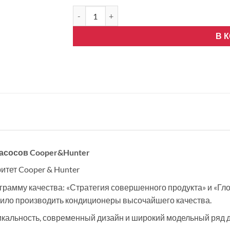
Количество товара Cooper&Hunter SUPREME 
В 
сосов Cooper&Hunter
тет Cooper & Hunter
рамму качества: «Стратегия совершенного продукта» и «Гло
лило производить кондиционеры высочайшего качества.
икальность, современный дизайн и широкий модельный ряд