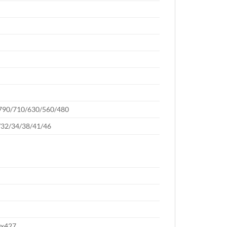
790/710/630/560/480
/32/34/38/41/46
0x427