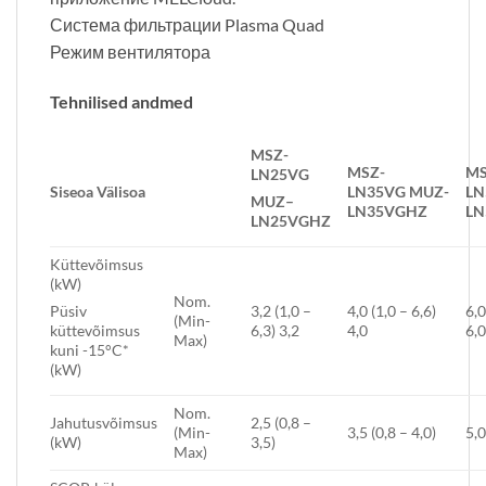
Система фильтрации Plasma Quad
Режим вентилятора
Tehnilised andmed
MSZ-
MSZ-
MS
LN25VG
Siseo
a
Välisoa
LN35VG
MUZ-
LN
MUZ
–
LN35VGHZ
LN
LN25V
GHZ
Küttevõimsus
(kW)
Nom.
3,2 (1,0 –
4,0 (1,0 – 6,6)
6,0
Püsiv
(Min-
6,3) 3,2
4,0
6,
küttevõimsus
Max)
kuni -15°C*
(kW)
Nom.
Jahutusvõimsus
2,5 (0,8 –
(Min-
3,5 (0,8 – 4,0)
5,0
(kW)
3,5)
Max)