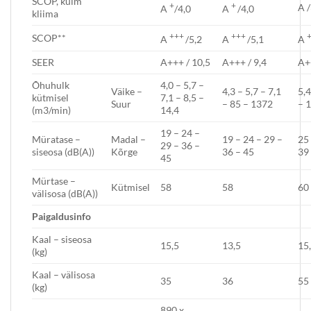
SCOP, külm
+
+
A /
A
/4,0
A
/4,0
kliima
+++
+++
SCOP**
A
/5,2
A
/5,1
A
SEER
A+++ / 10,5
A+++ / 9,4
A+
Õhuhulk
4,0 – 5,7 –
Väike –
4,3 – 5,7 – 7,1
5,4
kütmisel
7,1 – 8,5 –
Suur
– 85 – 1372
– 1
(m3/min)
14,4
19 – 24 –
Müratase –
Madal –
19 – 24 – 29 –
25 
29 – 36 –
siseosa (dB(A))
Kõrge
36 – 45
39
45
Mürtase –
Kütmisel
58
58
60
välisosa (dB(A))
P
aigaldusi
nfo
Kaal – siseosa
15,5
13,5
15
(kg)
Kaal – välisosa
35
36
55
(kg)
890 x