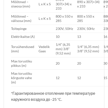
Mõõtmed –
890 x 307(+34)
89
L x K x S
307(+34) x
siseosa (mm)
x 233
x 
233
Mõõtmed –
800 x 550 x
800 x 550 x
88
L x K x S
välisosa (mm)
285
285
33
Toitepinge
230V, 50Hz
230V, 50Hz
23
Elektrikaitse (A)
10
13
16
1/4” (6,35
Toruühendused
Vedelik
1/4” (6,35 mm)
1/4
mm) 3/8”
(mm)
Gaas
3/8” (9,52 mm)
3/8
(9,52 mm)
Max torustiku
20
20
30
pikkus (m)
Max torustiku
kõrguste vahe
12
12
15
(m)
*Гарантированное отопление при температуре
наружного воздуха до -25 ˚C.