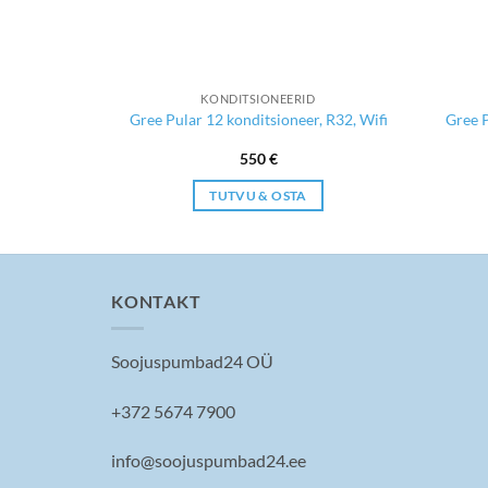
KONDITSIONEERID
 12-NG
Gree Pular 12 konditsioneer, R32, Wifi
Gree P
550
€
TUTVU & OSTA
KONTAKT
Soojuspumbad24 OÜ
+372 5674 7900
info@soojuspumbad24.ee