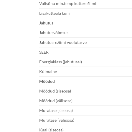
Välisõhu min.temp kütterežiimil
Lisakütteala kuni
Jahutus
Jahutusvõimsus
Jahutusrežiimi voolutarve
SEER
Energiaklass (jahutusel)
Külmaine
Mõõdud
Mõõdud (siseosa)
Mõõdud (välisosa)
Müratase (siseosa)
Müratase (välisosa)
Kaal (siseosa)