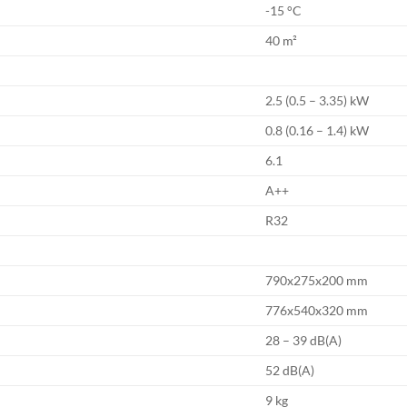
-15 °C
40 m²
2.5 (0.5 – 3.35) kW
0.8 (0.16 – 1.4) kW
6.1
A++
R32
790x275x200 mm
776x540x320 mm
28 – 39 dB(A)
52 dB(A)
9 kg