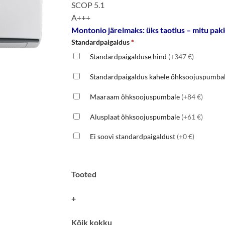
SCOP 5.1
A+++
Montonio järelmaks: üks taotlus – mitu pakk
Standardpaigaldus
*
Standardpaigalduse hind
(+347 €)
Standardpaigaldus kahele õhksoojuspumba
Maaraam õhksoojuspumbale
(+84 €)
Alusplaat õhksoojuspumbale
(+61 €)
Ei soovi standardpaigaldust
(+0 €)
Tooted
+
Kõik kokku