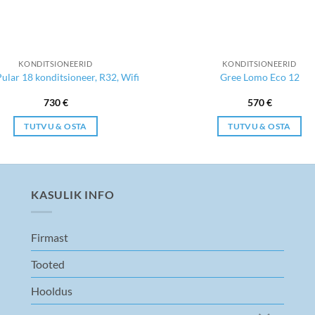
KONDITSIONEERID
KONDITSIONEERID
ular 18 konditsioneer, R32, Wifi
Gree Lomo Eco 12
730
€
570
€
TUTVU & OSTA
TUTVU & OSTA
KASULIK INFO
Firmast
Tooted
Hooldus