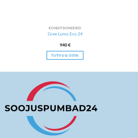
KONDITSIONEERID
Gree Lomo Eco 24
940
€
TUTVU & OSTA