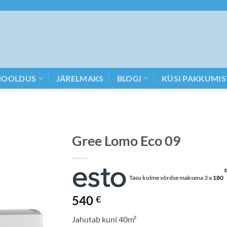
HOOLDUS
JÄRELMAKS
BLOGI
KÜSI PAKKUMIS
Gree Lomo Eco 09
€
Tasu kolme võrdse maksena 3 x
180
540
€
Jahutab kuni 40m²