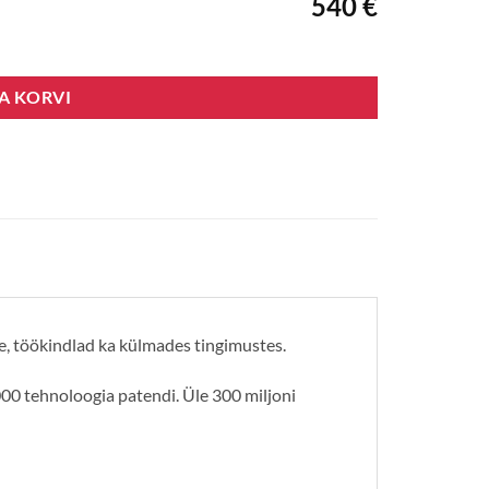
540 €
SA KORVI
e, töökindlad ka külmades tingimustes.
00 tehnoloogia patendi. Üle 300 miljoni