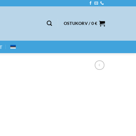
OSTUKORV /
0
€
T