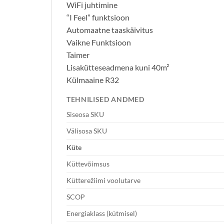
WiFi juhtimine
“I Feel” funktsioon
Automaatne taaskäivitus
Vaikne Funktsioon
Taimer
Lisakütteseadmena kuni 40m²
Külmaaine R32
TEHNILISED ANDMED
Siseosa SKU
Välisosa SKU
Küte
Küttevõimsus
Kütterežiimi voolutarve
SCOP
Energiaklass (kütmisel)