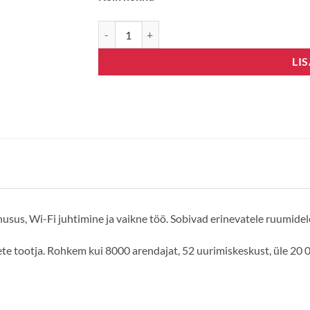
Gree Lomo Eco 09 kogus
LI
sus, Wi-Fi juhtimine ja vaikne töö. Sobivad erinevatele ruumidel
e tootja. Rohkem kui 8000 arendajat, 52 uurimiskeskust, üle 20 0