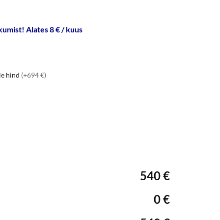
umist! Alates 8 € / kuus
le hind
(+694 €)
540 €
0 €