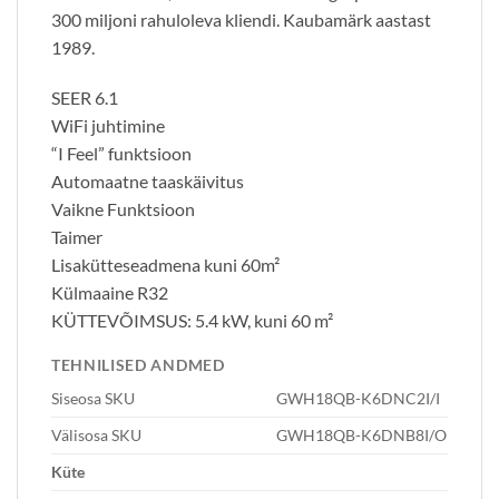
300 miljoni rahuloleva kliendi. Kaubamärk aastast
1989.
SEER 6.1
WiFi juhtimine
“I Feel” funktsioon
Automaatne taaskäivitus
Vaikne Funktsioon
Taimer
Lisakütteseadmena kuni 60m²
Külmaaine R32
KÜTTEVÕIMSUS: 5.4 kW, kuni 60 m²
TEHNILISED ANDMED
Siseosa SKU
GWH18QB-K6DNC2I/I
Välisosa SKU
GWH18QB-K6DNB8I/O
Küte