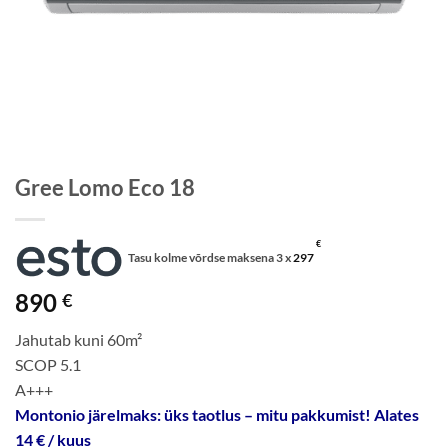
Gree Lomo Eco 18
€
Tasu kolme võrdse maksena 3 x
297
890
€
Jahutab kuni 60m²
SCOP 5.1
A+++
Montonio järelmaks: üks taotlus – mitu pakkumist! Alates
14 € / kuus