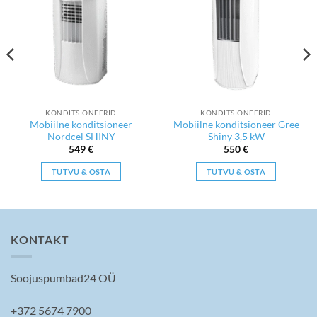
KONDITSIONEERID
KONDITSIONEERID
Mobiilne konditsioneer
Mobiilne konditsioneer Gree
Nordcel SHINY
Shiny 3,5 kW
549
€
550
€
TUTVU & OSTA
TUTVU & OSTA
KONTAKT
Soojuspumbad24 OÜ
+372 5674 7900