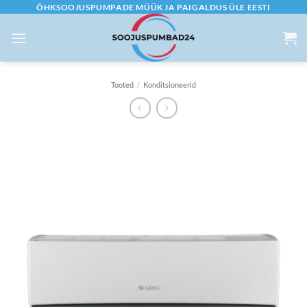
Skip
ÕHKSOOJUSPUMPADE MÜÜK JA PAIGALDUS ÜLE EESTI
to
content
Tooted
/
Konditsioneerid