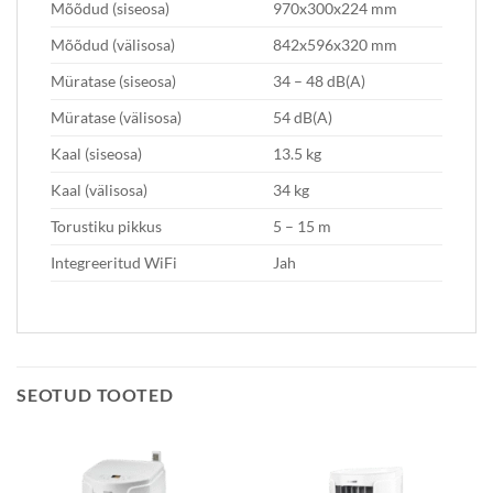
Mõõdud (siseosa)
970x300x224 mm
Mõõdud (välisosa)
842x596x320 mm
Müratase (siseosa)
34 – 48 dB(A)
Müratase (välisosa)
54 dB(A)
Kaal (siseosa)
13.5 kg
Kaal (välisosa)
34 kg
Torustiku pikkus
5 – 15 m
Integreeritud WiFi
Jah
SEOTUD TOOTED