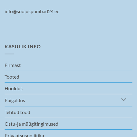
info@soojuspumbad24.ee
KASULIK INFO
Firmast
Tooted
Hooldus
Paigaldus
Tehtud tööd
Ostu-ja müügitingimused
Privaatsuspoliitika