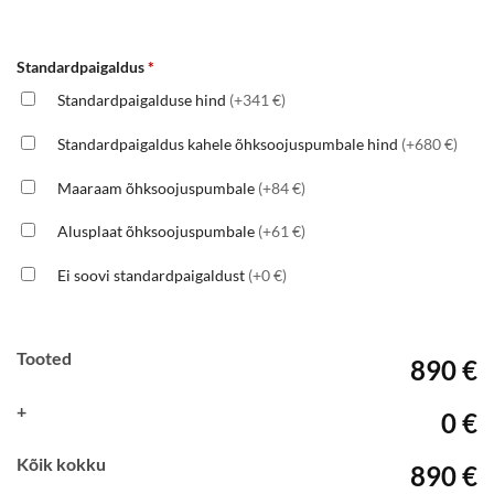
Standardpaigaldus
*
Standardpaigalduse hind
(+341 €)
Standardpaigaldus kahele õhksoojuspumbale hind
(+680 €)
Maaraam õhksoojuspumbale
(+84 €)
Alusplaat õhksoojuspumbale
(+61 €)
Ei soovi standardpaigaldust
(+0 €)
Tooted
890 €
+
0 €
Kõik kokku
890 €