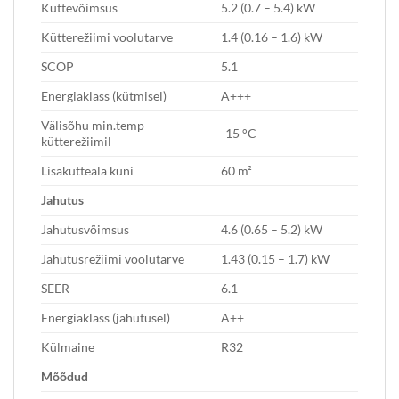
Küttevõimsus
5.2 (0.7 – 5.4) kW
Kütterežiimi voolutarve
1.4 (0.16 – 1.6) kW
SCOP
5.1
Energiaklass (kütmisel)
A+++
Välisõhu min.temp
-15 °C
kütterežiimil
Lisakütteala kuni
60 m²
Jahutus
Jahutusvõimsus
4.6 (0.65 – 5.2) kW
Jahutusrežiimi voolutarve
1.43 (0.15 – 1.7) kW
SEER
6.1
Energiaklass (jahutusel)
A++
Külmaine
R32
Mõõdud