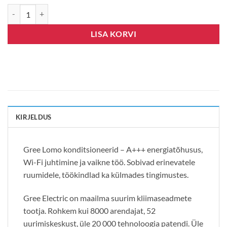
Gree Lomo Eco 18 kogus
LISA KORVI
KIRJELDUS
Gree Lomo konditsioneerid – A+++ energiatõhusus,
Wi-Fi juhtimine ja vaikne töö. Sobivad erinevatele
ruumidele, töökindlad ka külmades tingimustes.
Gree Electric on maailma suurim kliimaseadmete
tootja. Rohkem kui 8000 arendajat, 52
uurimiskeskust, üle 20 000 tehnoloogia patendi. Üle