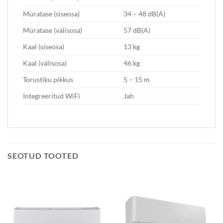
Müratase (siseosa)
34 – 48 dB(A)
Müratase (välisosa)
57 dB(A)
Kaal (siseosa)
13 kg
Kaal (välisosa)
46 kg
Torustiku pikkus
5 – 15 m
Integreeritud WiFi
Jah
SEOTUD TOOTED