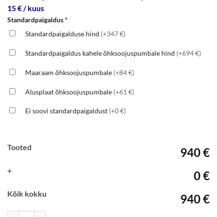
15 € / kuus
Standardpaigaldus
*
Standardpaigalduse hind
(+347 €)
Standardpaigaldus kahele õhksoojuspumbale hind
(+694 €)
Maaraam õhksoojuspumbale
(+84 €)
Alusplaat õhksoojuspumbale
(+61 €)
Ei soovi standardpaigaldust
(+0 €)
Tooted
940 €
+
0 €
Kõik kokku
940 €
Gree Lomo Eco 24 kogus