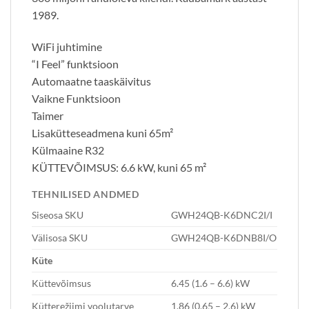
1989.
WiFi juhtimine
“I Feel” funktsioon
Automaatne taaskäivitus
Vaikne Funktsioon
Taimer
Lisakütteseadmena kuni 65m²
Külmaaine R32
KÜTTEVÕIMSUS: 6.6 kW, kuni 65 m²
TEHNILISED ANDMED
Siseosa SKU
GWH24QB-K6DNC2I/I
Välisosa SKU
GWH24QB-K6DNB8I/O
Küte
Küttevõimsus
6.45 (1.6 – 6.6) kW
Kütterežiimi voolutarve
1.86 (0.65 – 2.6) kW