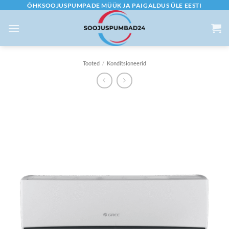
Skip
ÕHKSOOJUSPUMPADE MÜÜK JA PAIGALDUS ÜLE EESTI
to
content
Tooted
/
Konditsioneerid