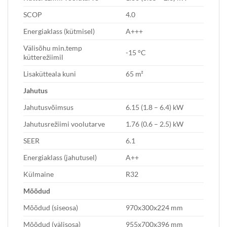
SCOP
4.0
Energiaklass (kütmisel)
A+++
Välisõhu min.temp
-15 °C
kütterežiimil
Lisakütteala kuni
65 m²
Jahutus
Jahutusvõimsus
6.15 (1.8 – 6.4) kW
Jahutusrežiimi voolutarve
1.76 (0.6 – 2.5) kW
SEER
6.1
Energiaklass (jahutusel)
A++
Külmaine
R32
Mõõdud
Mõõdud (siseosa)
970x300x224 mm
Mõõdud (välisosa)
955x700x396 mm