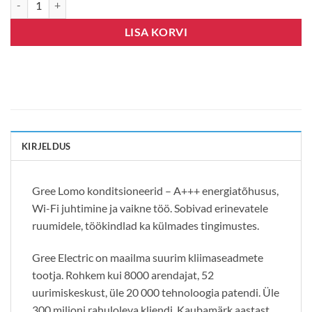
LISA KORVI
KIRJELDUS
Gree Lomo konditsioneerid – A+++ energiatõhusus,
Wi-Fi juhtimine ja vaikne töö. Sobivad erinevatele
ruumidele, töökindlad ka külmades tingimustes.
Gree Electric on maailma suurim kliimaseadmete
tootja. Rohkem kui 8000 arendajat, 52
uurimiskeskust, üle 20 000 tehnoloogia patendi. Üle
300 miljoni rahuloleva kliendi. Kaubamärk aastast