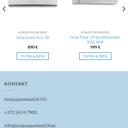
KONDITSIONEERID
KONDITSIONEERID
Gree Pular 24 konditsioneer,
Gree Lomo Eco 18
R32, Wifi
890
€
999
€
TUTVU & OSTA
TUTVU & OSTA
KONTAKT
Soojuspumbad24 OÜ
+372 5674 7900
info@soojuspumbad24.ee