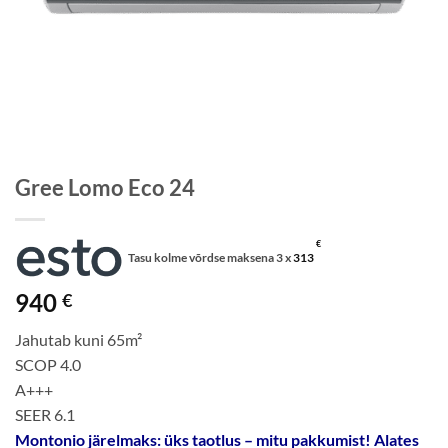
Gree Lomo Eco 24
€
Tasu kolme võrdse maksena 3 x
313
940
€
Jahutab kuni 65m²
SCOP 4.0
A+++
SEER 6.1
Montonio järelmaks: üks taotlus – mitu pakkumist! Alates