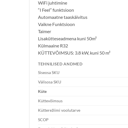
WiFi juhtimine
“I Feel” funktsioon
Automaatne taaskäivitus
Vaikne Funktsioon
Taimer
Lisakütteseadmena kuni 50m²
Külmaaine R32
KÜTTEVÕIMSUS: 3.8 kW, kuni 50 m²
TEHNILISED ANDMED
Siseosa SKU
Välisosa SKU
Küte
Küttevõimsus
Kütterežiimi voolutarve
SCOP