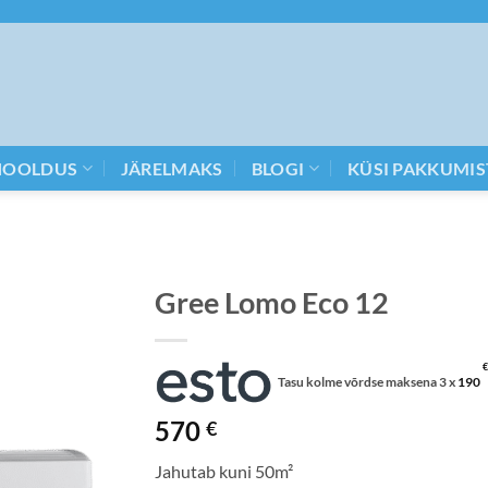
HOOLDUS
JÄRELMAKS
BLOGI
KÜSI PAKKUMIS
Gree Lomo Eco 12
€
Tasu kolme võrdse maksena 3 x
190
570
€
Jahutab kuni 50m²