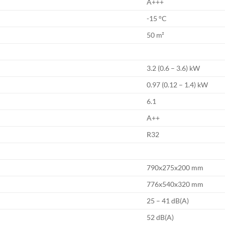
A+++
-15 °C
50 m²
3.2 (0.6 – 3.6) kW
0.97 (0.12 – 1.4) kW
6.1
A++
R32
790x275x200 mm
776x540x320 mm
25 – 41 dB(A)
52 dB(A)