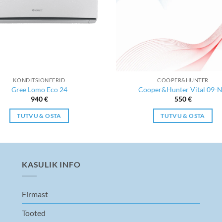
KONDITSIONEERID
COOPER&HUNTER
Gree Lomo Eco 24
Cooper&Hunter Vital 09-
940
€
550
€
TUTVU & OSTA
TUTVU & OSTA
KASULIK INFO
Firmast
Tooted