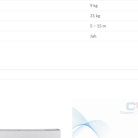
9 kg
31 kg
5 – 15 m
Jah