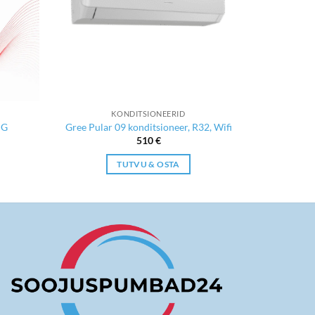
KONDITSIONEERID
NG
Gree Pular 09 konditsioneer, R32, Wifi
510
€
TUTVU & OSTA