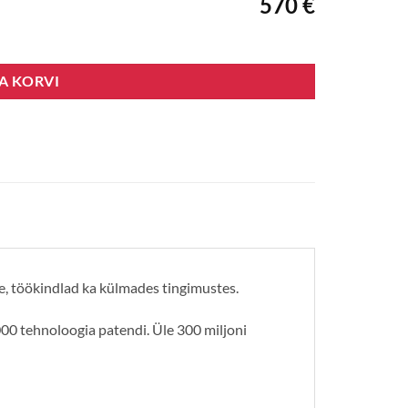
570 €
SA KORVI
e, töökindlad ka külmades tingimustes.
00 tehnoloogia patendi. Üle 300 miljoni