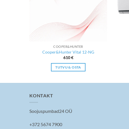
COOPER&HUNTER
rdcel SHINY
Cooper&Hunter Vital 12-NG
610
€
TUTVU & OSTA
KONTAKT
Soojuspumbad24 OÜ
+372 5674 7900