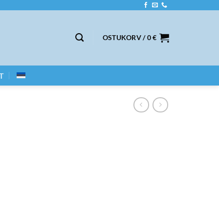
OSTUKORV /
0
€
T