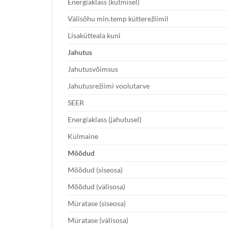
Energiaklass (kütmisel)
Välisõhu min.temp kütterežiimil
Lisakütteala kuni
Jahutus
Jahutusvõimsus
Jahutusrežiimi voolutarve
SEER
Energiaklass (jahutusel)
Külmaine
Mõõdud
Mõõdud (siseosa)
Mõõdud (välisosa)
Müratase (siseosa)
Müratase (välisosa)