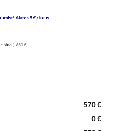
umist! Alates 9 € / kuus
le hind
(+680 €)
570 €
0 €