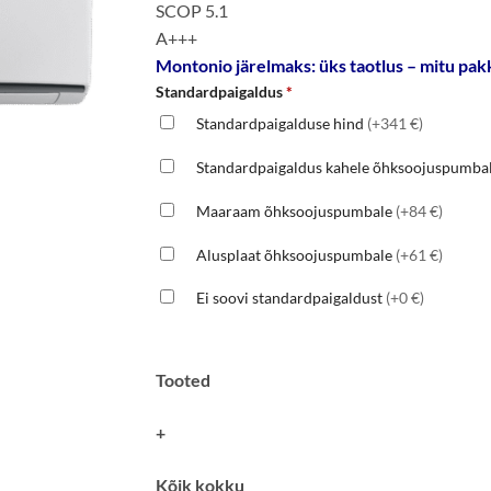
SCOP 5.1
A+++
Montonio järelmaks: üks taotlus – mitu pakk
Standardpaigaldus
*
Standardpaigalduse hind
(+341 €)
Standardpaigaldus kahele õhksoojuspumba
Maaraam õhksoojuspumbale
(+84 €)
Alusplaat õhksoojuspumbale
(+61 €)
Ei soovi standardpaigaldust
(+0 €)
Tooted
+
Kõik kokku