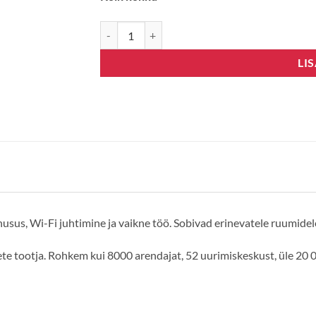
Gree Lomo Eco 12 kogus
LI
sus, Wi-Fi juhtimine ja vaikne töö. Sobivad erinevatele ruumidel
e tootja. Rohkem kui 8000 arendajat, 52 uurimiskeskust, üle 20 0