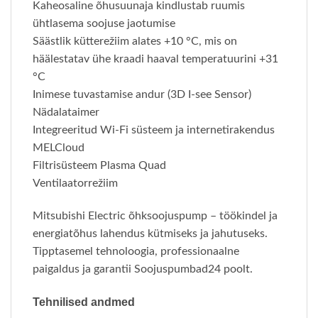
Kaheosaline õhusuunaja kindlustab ruumis
ühtlasema soojuse jaotumise
Säästlik kütterežiim alates +10 °C, mis on
häälestatav ühe kraadi haaval temperatuurini +31
°C
Inimese tuvastamise andur (3D I-see Sensor)
Nädalataimer
Integreeritud Wi-Fi süsteem ja internetirakendus
MELCloud
Filtrisüsteem Plasma Quad
Ventilaatorrežiim
Mitsubishi Electric õhksoojuspump – töökindel ja
energiatõhus lahendus kütmiseks ja jahutuseks.
Tipptasemel tehnoloogia, professionaalne
paigaldus ja garantii Soojuspumbad24 poolt.
Tehnilised andmed