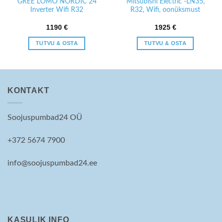
GREE LOMO NORDIC 24
Mitsubishi Electric -LN35,
Inverter Wifi R32
R32, Wifi, oonüksmust
1190
€
1925
€
TUTVU & OSTA
TUTVU & OSTA
KONTAKT
Soojuspumbad24 OÜ
+372 5674 7900
info@soojuspumbad24.ee
KASULIK INFO