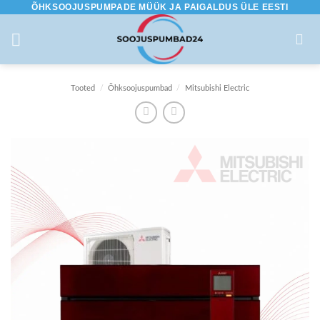
ÕHKSOOJUSPUMPADE MÜÜK JA PAIGALDUS ÜLE EESTI
Skip
to
content
Tooted
/
Õhksoojuspumbad
/
Mitsubishi Electric