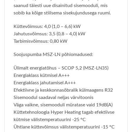
saanud täiesti uue disainitud sisemooduli, mis
sobib ka kõige stiilsema sisekujundusega ruumi.
Küttevõimsus: 4,0 (1,0 – 6,6) kW
Jahutusvõimsus: 3,5 (0,8 – 4,0) kW
Tarbimisvõimsus: 0,80 kW
Soojuspumba MSZ-LN põhiomadused:
Ülimalt energiatõhus – SCOP 5,2 (MSZ-LN35)
Energiaklass kütmisel A+++
Energiaklass jahutamisel A+++
Efektiivne ja keskkonnasõbralik külmaagens R32
Sisemoodul saadaval neljas värvitoonis
Väga vaikne, sisemooduli müratase vaid 19dB(A)
Küttetehnoloogia Hyper Heating tagab efektiivse
kütmise välistemperatuurini -25 °C
Ühtlane küttevõimsus välistemperatuurini -15 °C