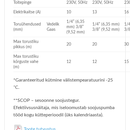
Toitepinge
230V, 50Hz
230V, 50Hz
23
Elektrikaitse (A)
10
13
16
1/4” (6,35
Toruühendused
Vedelik
1/4” (6,35 mm)
1/4
mm) 3/8”
(mm)
Gaas
3/8” (9,52 mm)
3/8
(9,52 mm)
Max torustiku
20
20
30
pikkus (m)
Max torustiku
kõrguste vahe
12
12
15
(m)
*Garanteeritud kütmine välistempearatuurini -25
˚C.
**SCOP – sesoonne soojustegur.
Efektiivsusnäitaja, mis iseloomustab soojuspumba
tööd kogu kütteperioodil (üks kalendriaasta).
Toote tutvustus