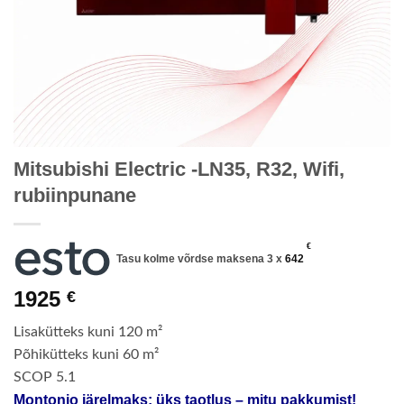
Mitsubishi Electric -LN35, R32, Wifi,
rubiinpunane
€
Tasu kolme võrdse maksena 3 x
642
1925
€
Lisakütteks kuni 120 m²
Põhikütteks kuni 60 m²
SCOP 5.1
Montonio järelmaks: üks taotlus – mitu pakkumist!