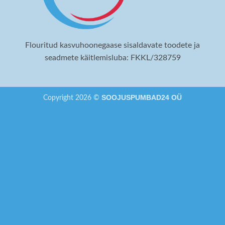
Flouritud kasvuhoonegaase sisaldavate toodete ja
seadmete käitlemisluba: FKKL/328759
SOOJUSPUMBAD24 OÜ
Copyright 2026 ©