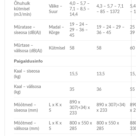
Õhuhulk
4,0 – 5,7 –
Väike –
4,3 – 5,7 – 7,1
5,4
kütmisel
7,1 – 8,5 –
Suur
– 85 – 1372
– 1
(m3/min)
14,4
19 – 24 –
Müratase –
Madal –
19 – 24 – 29 –
25 
29 – 36 –
siseosa (dB(A))
Kõrge
36 – 45
39
45
Mürtase –
Kütmisel
58
58
60
välisosa (dB(A))
P
aigaldusi
nfo
Kaal – siseosa
15,5
13,5
15
(kg)
Kaal – välisosa
35
36
55
(kg)
890 x
Mõõtmed –
L x K x
890 x 307(+34)
89
307(+34) x
siseosa (mm)
S
x 233
x 
233
Mõõtmed –
L x K x
800 x 550 x
800 x 550 x
88
välisosa (mm)
S
285
285
33