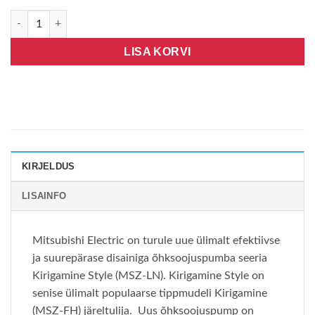
Mitsubishi Electric -LN35, R32, Wifi, rubiinpunane kogus
LISA KORVI
KIRJELDUS
LISAINFO
Mitsubishi Electric on turule uue ülimalt efektiivse
ja suurepärase disainiga õhksoojuspumba seeria
Kirigamine Style (MSZ-LN). Kirigamine Style on
senise ülimalt populaarse tippmudeli Kirigamine
(MSZ-FH) järeltulija. Uus õhksoojuspump on