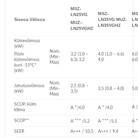
MSZ-
MSZ-
MS
LN25VG
Siseo
a
Välisoa
LN35VG
MUZ-
LN
MUZ
–
LN35VGHZ
LN
LN25V
GHZ
Küttevõimsus
(kW)
Nom.
3,2 (1,0 –
4,0 (1,0 – 6,6)
6,0
Püsiv
(Min-
6,3) 3,2
4,0
6,0
küttevõimsus
Max)
kuni -15°C*
(kW)
Nom.
Jahutusvõimsus
2,5 (0,8 –
(Min-
3,5 (0,8 – 4,0)
5,0
(kW)
3,5)
Max)
SCOP, külm
+
+
A /
A
/4,0
A
/4,0
kliima
+++
+++
SCOP**
A
/5,2
A
/5,1
A
SEER
A+++ / 10,5
A+++ / 9,4
A+