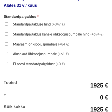
Alates 31 € / kuus
Standardpaigaldus
*
Standardpaigalduse hind
(+347 €)
Standardpaigaldus kahele õhksoojuspumbale hind
(+694 €)
Maaraam õhksoojuspumbale
(+84 €)
Alusplaat õhksoojuspumbale
(+61 €)
Ei soovi standardpaigaldust
(+0 €)
Tooted
1925 €
+
0 €
Kõik kokku
1925 €