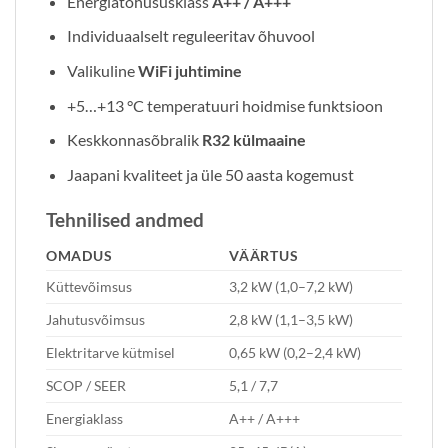
Energiatõhususklass
A++ / A+++
Individuaalselt reguleeritav õhuvool
Valikuline
WiFi juhtimine
+5…+13 °C temperatuuri hoidmise funktsioon
Keskkonnasõbralik
R32 külmaaine
Jaapani kvaliteet ja üle 50 aasta kogemust
Tehnilised andmed
OMADUS
VÄÄRTUS
Küttevõimsus
3,2 kW (1,0–7,2 kW)
Jahutusvõimsus
2,8 kW (1,1–3,5 kW)
Elektritarve kütmisel
0,65 kW (0,2–2,4 kW)
SCOP / SEER
5,1 / 7,7
Energiaklass
A++ / A+++