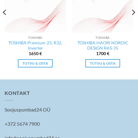
TOSHIBA
TOSHIBA
TOSHIBA Premium-25, R32,
TOSHIBA HAORI NORDIC
Inverter
DESIGN RAS-35
1650
€
1700
€
TUTVU & OSTA
TUTVU & OSTA
KONTAKT
Soojuspumbad24 OÜ
+372 5674 7900
info@soojuspumbad24.ee