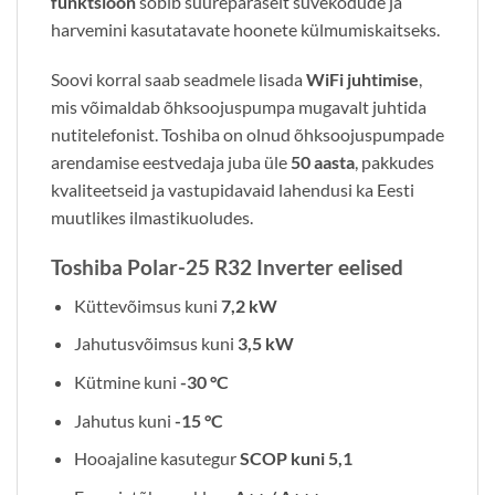
funktsioon
sobib suurepäraselt suvekodude ja
harvemini kasutatavate hoonete külmumiskaitseks.
Soovi korral saab seadmele lisada
WiFi juhtimise
,
mis võimaldab õhksoojuspumpa mugavalt juhtida
nutitelefonist. Toshiba on olnud õhksoojuspumpade
arendamise eestvedaja juba üle
50 aasta
, pakkudes
kvaliteetseid ja vastupidavaid lahendusi ka Eesti
muutlikes ilmastikuoludes.
Toshiba Polar-25 R32 Inverter eelised
Küttevõimsus kuni
7,2 kW
Jahutusvõimsus kuni
3,5 kW
Kütmine kuni
-30 °C
Jahutus kuni
-15 °C
Hooajaline kasutegur
SCOP kuni 5,1