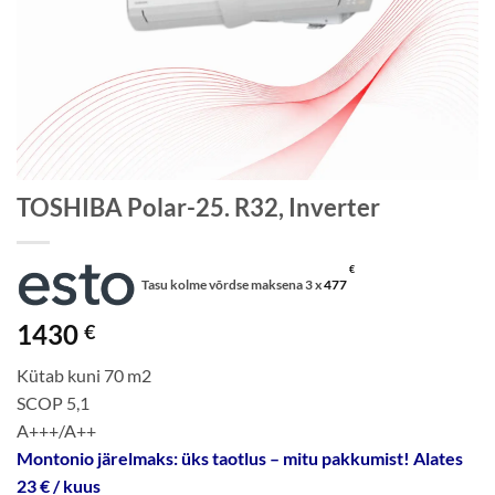
TOSHIBA Polar-25. R32, Inverter
€
Tasu kolme võrdse maksena 3 x
477
1430
€
Kütab kuni 70 m2
SCOP 5,1
A+++/A++
Montonio järelmaks: üks taotlus – mitu pakkumist! Alates
23 € / kuus