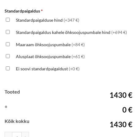
Standardpaigaldus
*
Standardpaigalduse hind
(+347 €)
Standardpaigaldus kahele õhksoojuspumbale hind
(+694 €)
Maaraam õhksoojuspumbale
(+84 €)
Alusplaat õhksoojuspumbale
(+61 €)
Ei soovi standardpaigaldust
(+0 €)
Tooted
1430 €
+
0 €
Kõik kokku
1430 €
TOSHIBA Polar-25. R32, Inverter kogus