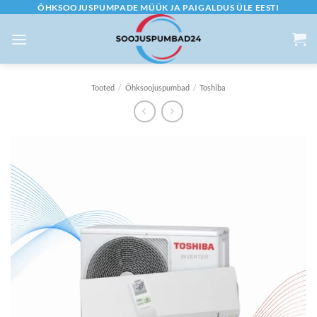
Skip
ÕHKSOOJUSPUMPADE MÜÜK JA PAIGALDUS ÜLE EESTI
to
content
Tooted
/
Õhksoojuspumbad
/
Toshiba