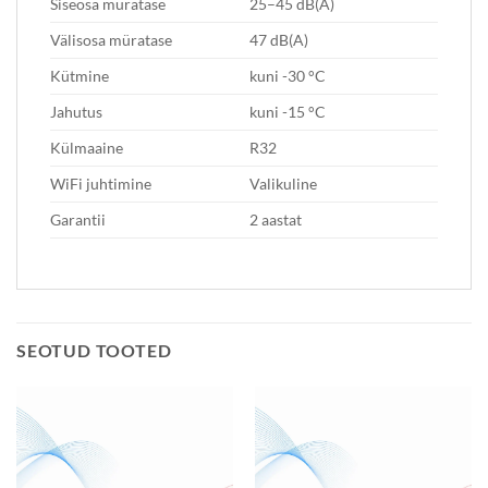
Siseosa müratase
25–45 dB(A)
Välisosa müratase
47 dB(A)
Kütmine
kuni -30 °C
Jahutus
kuni -15 °C
Külmaaine
R32
WiFi juhtimine
Valikuline
Garantii
2 aastat
SEOTUD TOOTED