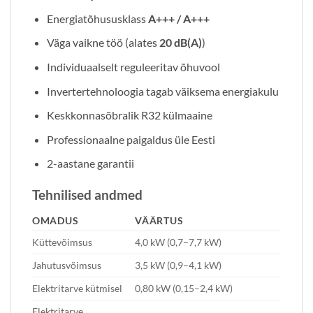
Energiatõhususklass
A+++ / A+++
Väga vaikne töö (alates
20 dB(A)
)
Individuaalselt reguleeritav õhuvool
Invertertehnoloogia tagab väiksema energiakulu
Keskkonnasõbralik R32 külmaaine
Professionaalne paigaldus üle Eesti
2-aastane garantii
Tehnilised andmed
OMADUS
VÄÄRTUS
Küttevõimsus
4,0 kW (0,7–7,7 kW)
Jahutusvõimsus
3,5 kW (0,9–4,1 kW)
Elektritarve kütmisel
0,80 kW (0,15–2,4 kW)
Elektritarve