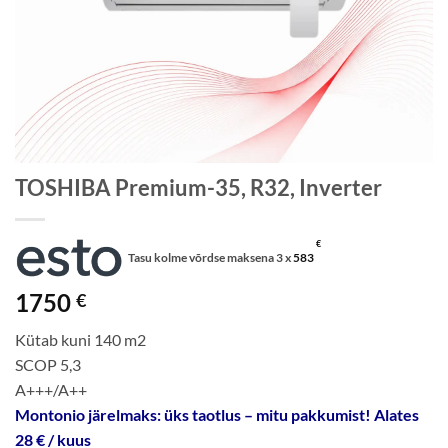
TOSHIBA Premium-35, R32, Inverter
€
Tasu kolme võrdse maksena 3 x
583
1750
€
Kütab kuni 140 m2
SCOP 5,3
A+++/A++
Montonio järelmaks: üks taotlus – mitu pakkumist! Alates
28 € / kuus