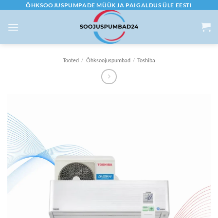
Skip
ÕHKSOOJUSPUMPADE MÜÜK JA PAIGALDUS ÜLE EESTI
to
content
Tooted
/
Õhksoojuspumbad
/
Toshiba