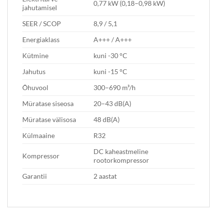
0,77 kW (0,18–0,98 kW)
jahutamisel
SEER / SCOP
8,9 / 5,1
Energiaklass
A+++ / A+++
Kütmine
kuni -30 °C
Jahutus
kuni -15 °C
Õhuvool
300–690 m³/h
Müratase siseosa
20–43 dB(A)
Müratase välisosa
48 dB(A)
Külmaaine
R32
DC kaheastmeline
Kompressor
rootorkompressor
Garantii
2 aastat