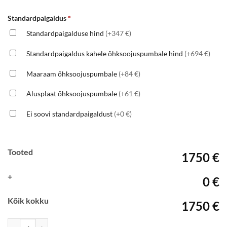
Standardpaigaldus
*
Standardpaigalduse hind
(+347 €)
Standardpaigaldus kahele õhksoojuspumbale hind
(+694 €)
Maaraam õhksoojuspumbale
(+84 €)
Alusplaat õhksoojuspumbale
(+61 €)
Ei soovi standardpaigaldust
(+0 €)
Tooted
1750 €
+
0 €
Kõik kokku
1750 €
TOSHIBA Premium-35, R32, Inverter kogus