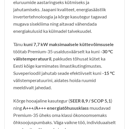
eluruumide aastaringseks kütmiseks ja
jahutamiseks. Jaapani kvaliteet, energiasäästlik
invertertehnoloogia ja kõrge kasutegur tagavad
mugava sisekliima ning aitavad vähendada
energiakulusid ka külmadel talvekuudel.
Tänu
kuni 7,7 kW maksimaalsele küttevõimsusele
töötab Premium-35 usaldusväärselt ka kuni
-30 °C
välistemperatuuril
, pakkudes tõhusat kütet ka
Eesti kõige karmimates ilmastikutingimustes.
Suveperioodil jahutab seade efektiivselt kuni
-15 °C
välistemperatuurini, aidates hoida ruumid
meeldivalt jahedad.
Kõrge hooajaline kasutegur (
SEER 8,9 / SCOP 5,1
)
ning
A+++/A+++ energiatõhususklass
muudavad
Premium-35 üheks oma klassi ökonoomsemaks
õhksoojuspumbaks. Väga vaikne töö, individuaalselt