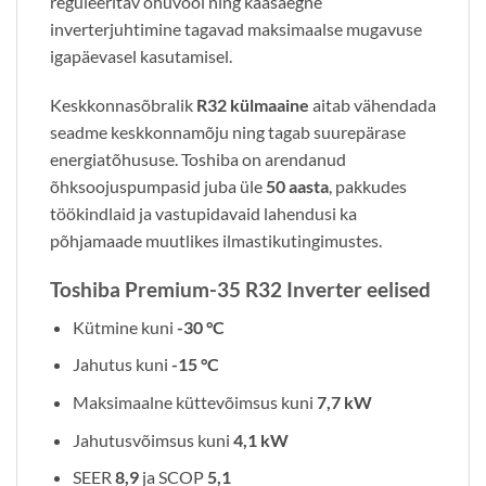
reguleeritav õhuvool ning kaasaegne
inverterjuhtimine tagavad maksimaalse mugavuse
igapäevasel kasutamisel.
Keskkonnasõbralik
R32 külmaaine
aitab vähendada
seadme keskkonnamõju ning tagab suurepärase
energiatõhususe. Toshiba on arendanud
õhksoojuspumpasid juba üle
50 aasta
, pakkudes
töökindlaid ja vastupidavaid lahendusi ka
põhjamaade muutlikes ilmastikutingimustes.
Toshiba Premium-35 R32 Inverter eelised
Kütmine kuni
-30 °C
Jahutus kuni
-15 °C
Maksimaalne küttevõimsus kuni
7,7 kW
Jahutusvõimsus kuni
4,1 kW
SEER
8,9
ja SCOP
5,1