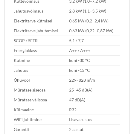
Küttevõimsus
3,2 kW (1,0–7,2 kW)
Jahutusvõimsus
2,8 kW (1,1–3,5 kW)
Elektritarve kütmisel
0,65 kW (0,2–2,4 kW)
Elektritarve jahutamisel
0,63 kW (0,22–0,87 kW)
SCOP / SEER
5,1 / 7,7
Energiaklass
A++ / A+++
Kütmine
kuni -30 °C
Jahutus
kuni -15 °C
Õhuvool
229–828 m³/h
Müratase siseosa
25–45 dB(A)
Müratase välisosa
47 dB(A)
Külmaaine
R32
WiFi juhtimine
Lisavarustus
Garantii
2 aastat