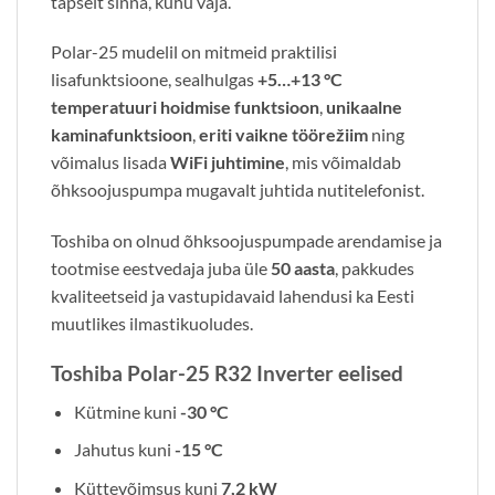
täpselt sinna, kuhu vaja.
Polar-25 mudelil on mitmeid praktilisi
lisafunktsioone, sealhulgas
+5…+13 °C
temperatuuri hoidmise funktsioon
,
unikaalne
kaminafunktsioon
,
eriti vaikne töörežiim
ning
võimalus lisada
WiFi juhtimine
, mis võimaldab
õhksoojuspumpa mugavalt juhtida nutitelefonist.
Toshiba on olnud õhksoojuspumpade arendamise ja
tootmise eestvedaja juba üle
50 aasta
, pakkudes
kvaliteetseid ja vastupidavaid lahendusi ka Eesti
muutlikes ilmastikuoludes.
Toshiba Polar-25 R32 Inverter eelised
Kütmine kuni
-30 °C
Jahutus kuni
-15 °C
Küttevõimsus kuni
7,2 kW