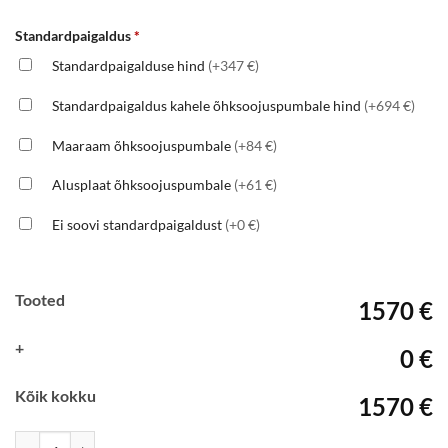
Standardpaigaldus
*
Standardpaigalduse hind
(+347 €)
Standardpaigaldus kahele õhksoojuspumbale hind
(+694 €)
Maaraam õhksoojuspumbale
(+84 €)
Alusplaat õhksoojuspumbale
(+61 €)
Ei soovi standardpaigaldust
(+0 €)
Tooted
1570 €
+
0 €
Kõik kokku
1570 €
TOSHIBA Polar-35, R32, Inverter kogus