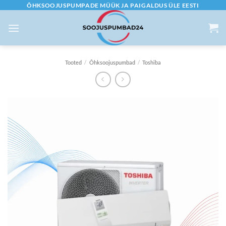
Skip
ÕHKSOOJUSPUMPADE MÜÜK JA PAIGALDUS ÜLE EESTI
to
content
Tooted
/
Õhksoojuspumbad
/
Toshiba