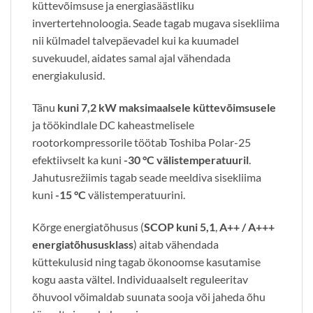
küttevõimsuse ja energiasäästliku
invertertehnoloogia. Seade tagab mugava sisekliima
nii külmadel talvepäevadel kui ka kuumadel
suvekuudel, aidates samal ajal vähendada
energiakulusid.
Tänu
kuni 7,2 kW maksimaalsele küttevõimsusele
ja töökindlale DC kaheastmelisele
rootorkompressorile töötab Toshiba Polar-25
efektiivselt ka kuni
-30 °C välistemperatuuril
.
Jahutusrežiimis tagab seade meeldiva sisekliima
kuni
-15 °C
välistemperatuurini.
Kõrge energiatõhusus (
SCOP kuni 5,1
,
A++ / A+++
energiatõhususklass
) aitab vähendada
küttekulusid ning tagab ökonoomse kasutamise
kogu aasta vältel. Individuaalselt reguleeritav
õhuvool võimaldab suunata sooja või jaheda õhu