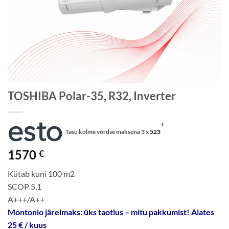
TOSHIBA Polar-35, R32, Inverter
€
Tasu kolme võrdse maksena 3 x
523
1570
€
Kütab kuni 100 m2
SCOP 5,1
A+++/A++
Montonio järelmaks: üks taotlus – mitu pakkumist! Alates
25 € / kuus