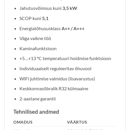
Jahutusvõimsus kuni
3,5 kW
SCOP kuni
5,1
Energiatõhususklass
A++ / A+++
Väga vaikne töö
Kaminafunktsioon
+5…+13 °C temperatuuri hoidmise funktsioon
Individuaalselt reguleeritav õhuvool
WiFi juhtimise valmidus (lisavarustus)
Keskkonnasõbralik R32 külmaaine
2-aastane garantii
Tehnilised andmed
OMADUS
VÄÄRTUS