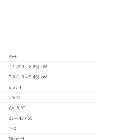
A++
7,1 (2,0 – 8,85) kW
7,8 (1,8 – 9,45) kW
6,5 / 4
-25°C
Да, 8 °C
33 – 48 / 59
160
Nordcel