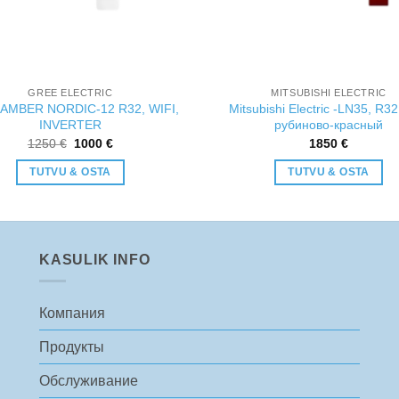
GREE ELECTRIC
MITSUBISHI ELECTRIC
AMBER NORDIC-12 R32, WIFI,
Mitsubishi Electric -LN35, R32,
INVERTER
рубиново-красный
Первоначальная
Текущая
1250
€
1000
€
1850
€
цена
цена:
составляла
1000 €.
TUTVU & OSTA
TUTVU & OSTA
1250 €.
KASULIK INFO
Компания
Продукты
Обслуживание