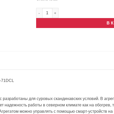
Количество товара Nordcel Fairy Nordic N
В 
1-71DCL
 разработаны для суровых скандинавских условий. В агрег
ет надежность работы в северном климате как на обогрев, 
грегатом можно управлять с помощью смарт-устройств на ба