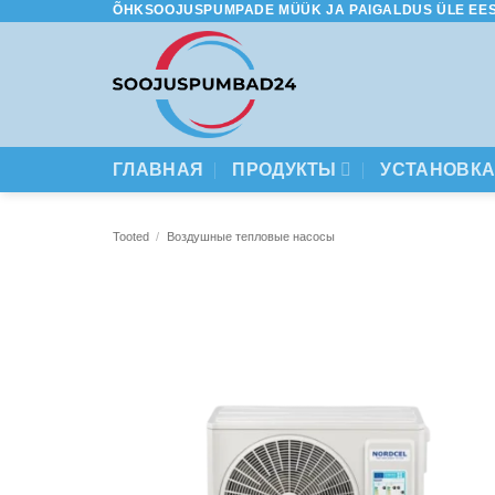
ÕHKSOOJUSPUMPADE MÜÜK JA PAIGALDUS ÜLE EES
Skip
to
content
ГЛАВНАЯ
ПРОДУКТЫ
УСТАНОВК
Tooted
/
Воздушные тепловые насосы