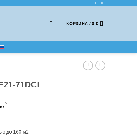
КОРЗИНА /
0
€
NF21-71DCL
€
383
ю до 160 м2