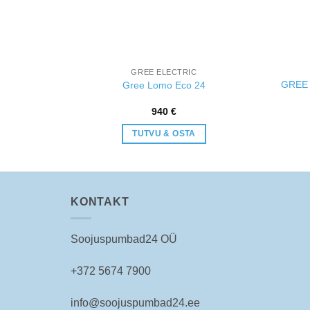
GREE ELECTRIC
32, WIFI,
GREE 
Gree Lomo Eco 24
940
€
TUTVU & OSTA
KONTAKT
Soojuspumbad24 OÜ
+372 5674 7900
info@soojuspumbad24.ee