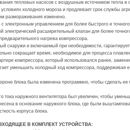
ания тепловых насосов с воздушным источником тепла в с
 условиях холодного мороза и продлевает срок службы аг
ом размораживания изменено.
 с электронным управлением для более быстрого и точного
й электрический расширительный клапан для более точного
 предварительного нагрева компрессора.
ый снаружи и включаемый при необходимости, гарантирует
тельно сокращает время, необходимое для процесса плавле
артере компрессора, который использовался ранее, заменен
ает уменьшить холодный ход компрессора, поддерживая ег
ороне блока была изменена программно, чтобы сделать ее
о тока наружного вентилятора был увеличен, чтобы уменьш
есена в основание наружного блока, где были выштампов
сткость корпуса блока.
ВХОДЯЩЕЕ В КОМПЛЕКТ УСТРОЙСТВА: