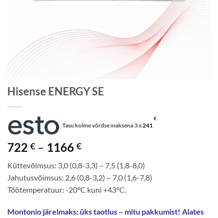
Hisense ENERGY SE
€
Tasu kolme võrdse maksena 3 x
241
Price
722
–
1166
€
€
range:
Küttevõimsus: 3,0 (0,8-3,3) – 7,5 (1,8-8,0)
722 €
Jahutusvõimsus: 2,6 (0,8-3,2) – 7,0 (1,6-7,8)
through
Töötemperatuur: -20°C kuni +43°C.
1166 €
Montonio järelmaks: üks taotlus – mitu pakkumist! Alates