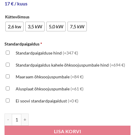
17 € / kuus
Küttevõimsus
2,6 kw
3,5 kW
5,0 kW
7,5 kW
Standardpaigaldus
*
Standardpaigalduse hind
(+347 €)
Standardpaigaldus kahele õhksoojuspumbale hind
(+694 €)
Maaraam õhksoojuspumbale
(+84 €)
Alusplaat õhksoojuspumbale
(+61 €)
Ei soovi standardpaigaldust
(+0 €)
Hisense ENERGY SE kogus
LISA KORVI