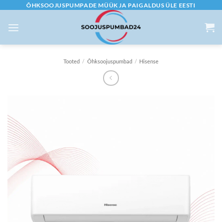
Skip
ÕHKSOOJUSPUMPADE MÜÜK JA PAIGALDUS ÜLE EESTI
to
content
Tooted
/
Õhksoojuspumbad
/
Hisense