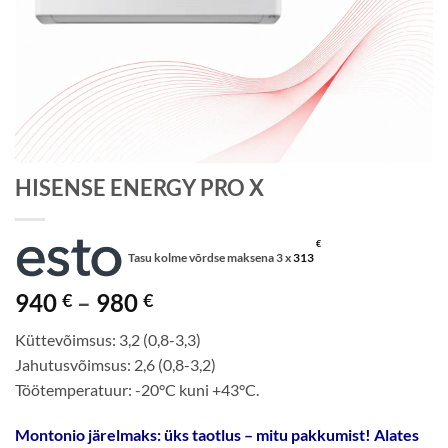
HISENSE ENERGY PRO X
€
Tasu kolme võrdse maksena 3 x
313
Price
940
–
980
€
€
range:
Küttevõimsus: 3,2 (0,8-3,3)
940 €
Jahutusvõimsus: 2,6 (0,8-3,2)
through
Töötemperatuur: -20°C kuni +43°C.
980 €
Montonio järelmaks: üks taotlus – mitu pakkumist! Alates