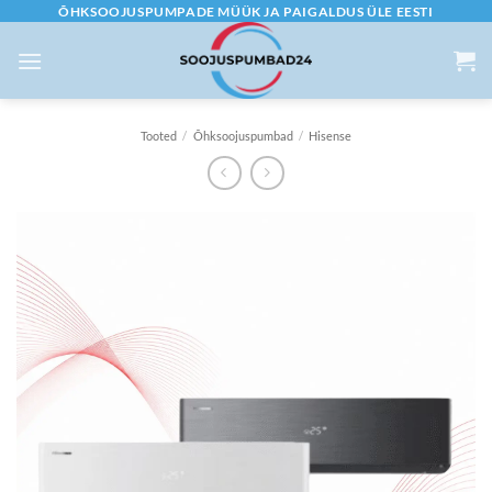
Skip
ÕHKSOOJUSPUMPADE MÜÜK JA PAIGALDUS ÜLE EESTI
to
content
Tooted
/
Õhksoojuspumbad
/
Hisense