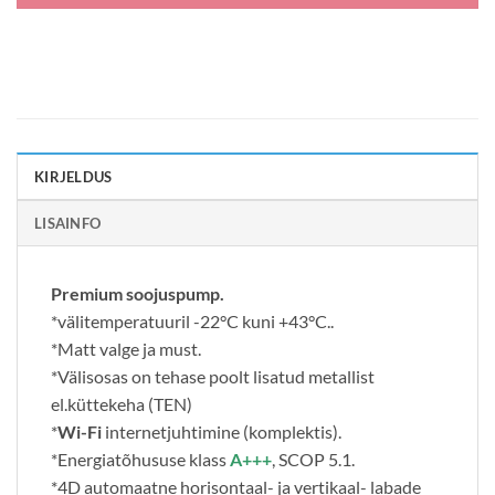
KIRJELDUS
LISAINFO
Premium soojuspump.
*välitemperatuuril -22°C kuni +43°C..
*Matt valge ja must.
*Välisosas on tehase poolt lisatud metallist
el.küttekeha (TEN)
*
Wi-Fi
internetjuhtimine (komplektis).
*Energiatõhususe klass
A+++
, SCOP 5.1.
*4D automaatne horisontaal- ja vertikaal- labade