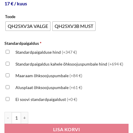
17 € / kuus
Toode
QH25XV3A VALGE
QH25XV3B MUST
Standardpaigaldus
*
Standardpaigalduse hind
(+347 €)
Standardpaigaldus kahele õhksoojuspumbale hind
(+694 €)
Maaraam õhksoojuspumbale
(+84 €)
Alusplaat õhksoojuspumbale
(+61 €)
Ei soovi standardpaigaldust
(+0 €)
HISENSE ENERGY PRO X kogus
LISA KORVI