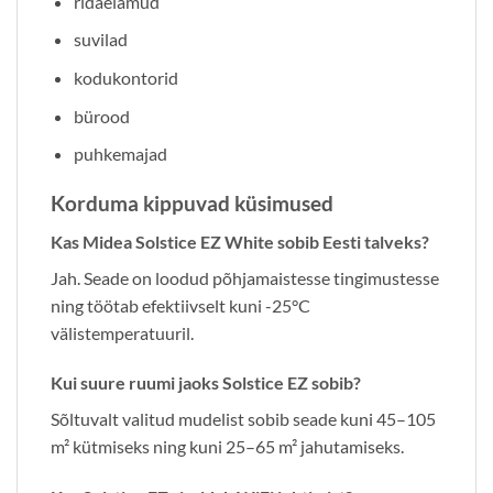
ridaelamud
suvilad
kodukontorid
bürood
puhkemajad
Korduma kippuvad küsimused
Kas Midea Solstice EZ White sobib Eesti talveks?
Jah. Seade on loodud põhjamaistesse tingimustesse
ning töötab efektiivselt kuni -25°C
välistemperatuuril.
Kui suure ruumi jaoks Solstice EZ sobib?
Sõltuvalt valitud mudelist sobib seade kuni 45–105
m² kütmiseks ning kuni 25–65 m² jahutamiseks.