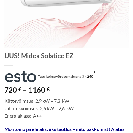
UUS! Midea Solstice EZ
€
Tasu kolme võrdse maksena 3 x
240
Price
720
–
1160
€
€
range:
Küttevõimsus: 2,9 kW – 7,3 kW
720 €
Jahutusvõimsus: 2,6 kW – 2,6 kW
through
Energiaklass: A++
1160 €
Montonio järelmaks: üks taotlus – mitu pakkumist! Alates