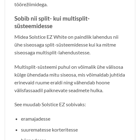
töörežiimidega.
Sobib nii split- kui multisplit-
süsteemidesse
Midea Solstice EZ White on paindlik lahendus nii
ühe siseosaga split-süsteemidesse kui ka mitme
siseosaga multisplit-lahendustesse.
Multisplit-süsteemi puhul on võimalik ühe välisosa
külge ühendada mitu siseosa, mis võimaldab juhtida
erinevaid ruume eraldi ning vähendab hoone
välisfassaadil paiknevate seadmete hulka.
See muudab Solstice EZ sobivaks:
eramajadesse
suurematesse korteritesse