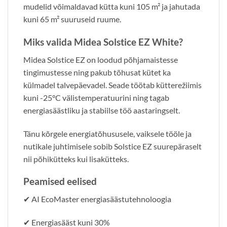
mudelid võimaldavad kütta kuni 105 m² ja jahutada
kuni 65 m² suuruseid ruume.
Miks valida Midea Solstice EZ White?
Midea Solstice EZ on loodud põhjamaistesse
tingimustesse ning pakub tõhusat kütet ka
külmadel talvepäevadel. Seade töötab kütterežiimis
kuni -25°C välistemperatuurini ning tagab
energiasäästliku ja stabiilse töö aastaringselt.
Tänu kõrgele energiatõhususele, vaiksele tööle ja
nutikale juhtimisele sobib Solstice EZ suurepäraselt
nii põhikütteks kui lisakütteks.
Peamised eelised
✔ AI EcoMaster energiasäästutehnoloogia
✔ Energiasääst kuni 30%