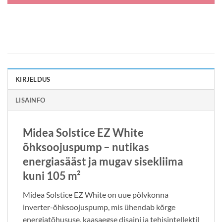
KIRJELDUS
LISAINFO
Midea Solstice EZ White
õhksoojuspump – nutikas
energiasääst ja mugav sisekliima
kuni 105 m²
Midea Solstice EZ White on uue põlvkonna
inverter-õhksoojuspump, mis ühendab kõrge
energiatõhususe, kaasaegse disaini ja tehisintellektil