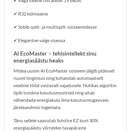
✔ Väga vaikne töö alates 19 dB(A)
✔ R32 külmaaine
✔ Sobib split- ja multisplit-süsteemidesse
✔ Elegantne valge siseosa
AI EcoMaster – tehisintellekt sinu
energiasäästu heaks
Midea uusim AI EcoMaster süsteem jälgib pidevalt
ruumi tingimusi ning kohandab automaatselt
seadme tööd vastavalt vajadusele. Nutikas algoritm
õpib tundma kasutusmustreid ning aitab
vähendada energiakulu ilma kasutusmugavuses
järeleandmisi tegemata.
Tänu sellele saavutab Solstice EZ kuni 30%
energiasäästu võrreldes tavapäraste