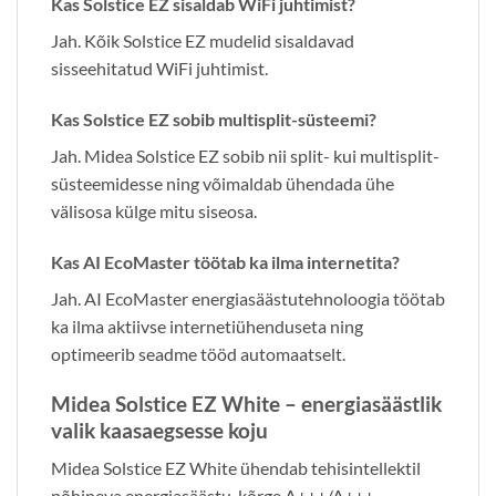
Kas Solstice EZ sisaldab WiFi juhtimist?
Jah. Kõik Solstice EZ mudelid sisaldavad
sisseehitatud WiFi juhtimist.
Kas Solstice EZ sobib multisplit-süsteemi?
Jah. Midea Solstice EZ sobib nii split- kui multisplit-
süsteemidesse ning võimaldab ühendada ühe
välisosa külge mitu siseosa.
Kas AI EcoMaster töötab ka ilma internetita?
Jah. AI EcoMaster energiasäästutehnoloogia töötab
ka ilma aktiivse internetiühenduseta ning
optimeerib seadme tööd automaatselt.
Midea Solstice EZ White – energiasäästlik
valik kaasaegsesse koju
Midea Solstice EZ White ühendab tehisintellektil
põhineva energiasäästu, kõrge A+++/A+++