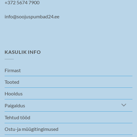
be
be
+372 5674 7900
chosen
chosen
on
on
info@soojuspumbad24.ee
the
the
product
product
page
page
KASULIK INFO
Firmast
Tooted
Hooldus
Paigaldus
Tehtud tööd
Ostu-ja müügitingimused