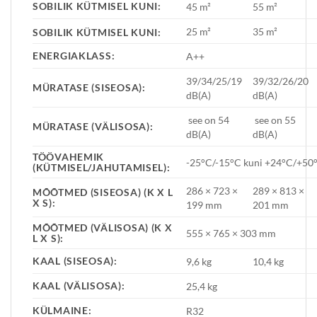
SOBILIK KÜTMISEL KUNI:
45 m²
55 m²
25 m²
35 m²
SOBILIK KÜTMISEL KUNI:
ENERGIAKLASS:
A++
39/34/25/19
39/32/26/20
MÜRATASE (SISEOSA):
dB(A)
dB(A)
see on 54
see on 55
MÜRATASE (VÄLISOSA):
dB(A)
dB(A)
TÖÖVAHEMIK
-25°C/-15°C kuni +24°C/+50
(KÜTMISEL/JAHUTAMISEL):
286 × 723 ×
289 × 813 ×
MÕÕTMED (SISEOSA) (K X L
X S):
199 mm
201 mm
MÕÕTMED (VÄLISOSA) (K X
555 × 765 × 303 mm
L X S):
KAAL (SISEOSA):
9,6 kg
10,4 kg
KAAL (VÄLISOSA):
25,4 kg
KÜLMAINE:
R32