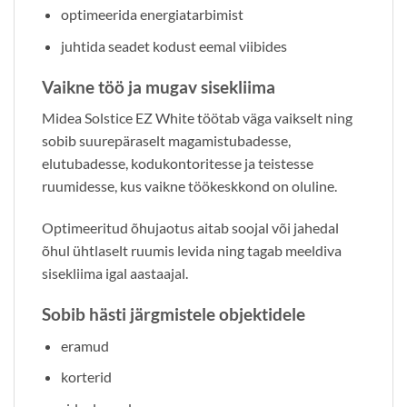
optimeerida energiatarbimist
juhtida seadet kodust eemal viibides
Vaikne töö ja mugav sisekliima
Midea Solstice EZ White töötab väga vaikselt ning
sobib suurepäraselt magamistubadesse,
elutubadesse, kodukontoritesse ja teistesse
ruumidesse, kus vaikne töökeskkond on oluline.
Optimeeritud õhujaotus aitab soojal või jahedal
õhul ühtlaselt ruumis levida ning tagab meeldiva
sisekliima igal aastaajal.
Sobib hästi järgmistele objektidele
eramud
korterid