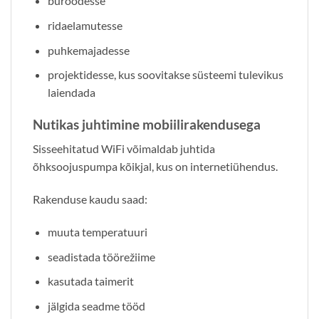
büroodesse
ridaelamutesse
puhkemajadesse
projektidesse, kus soovitakse süsteemi tulevikus
laiendada
Nutikas juhtimine mobiilirakendusega
Sisseehitatud WiFi võimaldab juhtida
õhksoojuspumpa kõikjal, kus on internetiühendus.
Rakenduse kaudu saad:
muuta temperatuuri
seadistada töörežiime
kasutada taimerit
jälgida seadme tööd