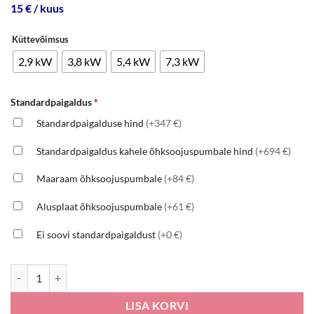
15 € / kuus
Küttevõimsus
2,9 kW
3,8 kW
5,4 kW
7,3 kW
Standardpaigaldus
*
Standardpaigalduse hind
(+347 €)
Standardpaigaldus kahele õhksoojuspumbale hind
(+694 €)
Maaraam õhksoojuspumbale
(+84 €)
Alusplaat õhksoojuspumbale
(+61 €)
Ei soovi standardpaigaldust
(+0 €)
UUS! Midea Solstice EZ kogus
LISA KORVI