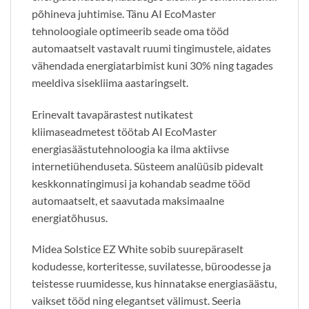
põhineva juhtimise. Tänu AI EcoMaster
tehnoloogiale optimeerib seade oma tööd
automaatselt vastavalt ruumi tingimustele, aidates
vähendada energiatarbimist kuni 30% ning tagades
meeldiva sisekliima aastaringselt.
Erinevalt tavapärastest nutikatest
kliimaseadmetest töötab AI EcoMaster
energiasäästutehnoloogia ka ilma aktiivse
internetiühenduseta. Süsteem analüüsib pidevalt
keskkonnatingimusi ja kohandab seadme tööd
automaatselt, et saavutada maksimaalne
energiatõhusus.
Midea Solstice EZ White sobib suurepäraselt
kodudesse, korteritesse, suvilatesse, büroodesse ja
teistesse ruumidesse, kus hinnatakse energiasäästu,
vaikset tööd ning elegantset välimust. Seeria