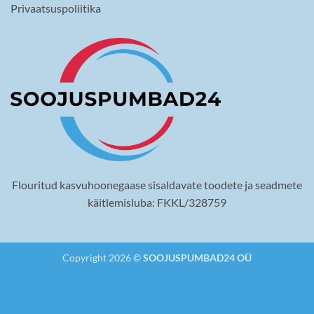
Privaatsuspoliitika
Flouritud kasvuhoonegaase sisaldavate toodete ja seadmete
käitlemisluba: FKKL/328759
Copyright 2026 ©
SOOJUSPUMBAD24 OÜ