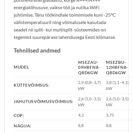
energiatõhususe, vaikse töö ja nutika WiFi
juhtimise. Tänu töökindlale toimimisele kuni -25°C
välistemperatuuril ning võimalusele kasutada
seadet nii split- kui multisplit-süsteemides on
tegemist suurepärase lahendusega Eesti kliimasse.
Tehnilised andmed
MSEZAU-
MSEZBU-
MUDEL
09HRFN8-
12HRFN8-
QRD6GW
QRD6GW
2,9 (0,8–3,7)
3,8 (1,1–4,1)
KÜTTEVÕIMSUS:
kW
kW
2,6 (1,0–3,5)
2,6 (1,0–3,5)
JAHUTUSVÕIMUSVÕIMSUS:
kW
kW
4,3
3,75
COP:
8,8
8,8
NÄGIJA: