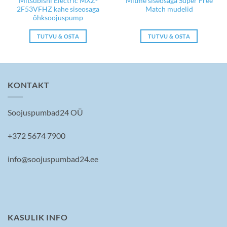
Mitsubishi Electric MXZ-
Mitme siseosaga Super Free
2F53VFHZ kahe siseosaga
Match mudelid
õhksoojuspump
TUTVU & OSTA
TUTVU & OSTA
KONTAKT
Soojuspumbad24 OÜ
+372 5674 7900
info@soojuspumbad24.ee
KASULIK INFO