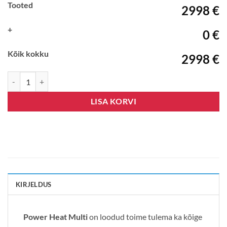
Tooted
2998 €
+
0 €
Kõik kokku
2998 €
Panasonic Power Heat Multi 2 siseosaga 8,7 kW kogus
LISA KORVI
KIRJELDUS
Power Heat Multi
on loodud toime tulema ka kõige