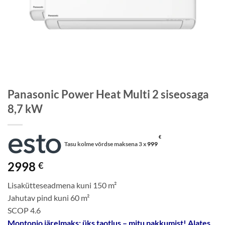
Panasonic Power Heat Multi 2 siseosaga
8,7 kW
€
Tasu kolme võrdse maksena 3 x
999
2998
€
Lisakütteseadmena kuni 150 m²
Jahutav pind kuni 60 m²
SCOP 4.6
Montonio järelmaks: üks taotlus – mitu pakkumist! Alates