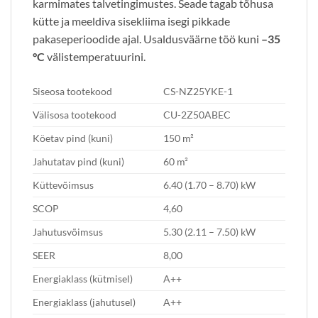
karmimates talvetingimustes. Seade tagab tõhusa
kütte ja meeldiva sisekliima isegi pikkade
pakaseperioodide ajal. Usaldusväärne töö kuni
–35
°C
välistemperatuurini.
Siseosa tootekood
CS-NZ25YKE-1
Välisosa tootekood
CU-2Z50ABEC
Köetav pind (kuni)
150 m²
Jahutatav pind (kuni)
60 m²
Küttevõimsus
6.40 (1.70 – 8.70) kW
SCOP
4,60
Jahutusvõimsus
5.30 (2.11 – 7.50) kW
SEER
8,00
Energiaklass (kütmisel)
A++
Energiaklass (jahutusel)
A++