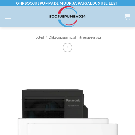
Skip
ÕHKSOOJUSPUMPADE MÜÜK JA PAIGALDUS ÜLE EESTI
to
content
Tooted
/
Õhksoojuspumbad mitme siseosaga