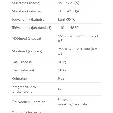
Müratase (siseosa)
19 – 42 dB(A)
Müratase (välisosa)
-1 – +49 dB(A)
Töövahemik (kütmisel)
kuni -35 °C
Töövahemik (jahutamisel)
–10 … +46 °C
295 x 870 x 229 mm (K x L
Mõõtmed (siseosa)
x S)
795 × 875 × 320 mm (K x L
Mõõtmed (välisosa)
x S)
Kaal (siseosa)
10 kg
Kaal (välisosa)
58 kg
Külmaine
R32
Integreeritud WiFi
Ei
juhtkontroller
Üles/alla,
Õhuvoolu suunamine
vasakule/paremale
Õhupuhastussüsteem
Jah