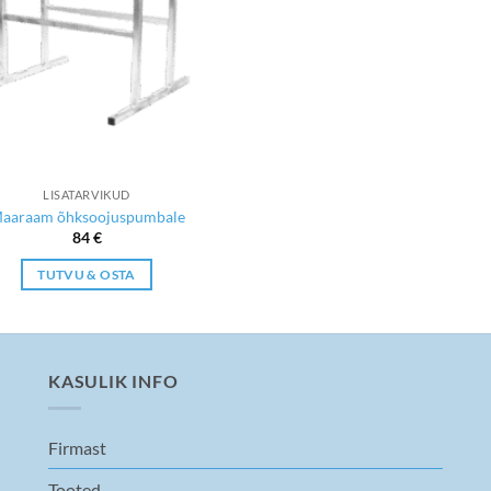
LISATARVIKUD
aaraam õhksoojuspumbale
84
€
TUTVU & OSTA
KASULIK INFO
Firmast
Tooted