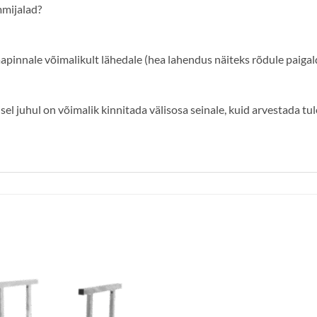
mmijalad?
aapinnale võimalikult lähedale (hea lahendus näiteks rõdule paigald
el juhul on võimalik kinnitada välisosa seinale, kuid arvestada tul