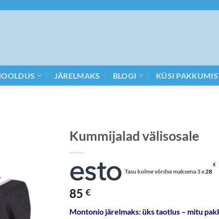
HOOLDUS
JÄRELMAKS
BLOGI
KÜSI PAKKUMIS
Kummijalad välisosale
€
Tasu kolme võrdse maksena 3 x
28
85
€
Montonio järelmaks: üks taotlus – mitu pakk