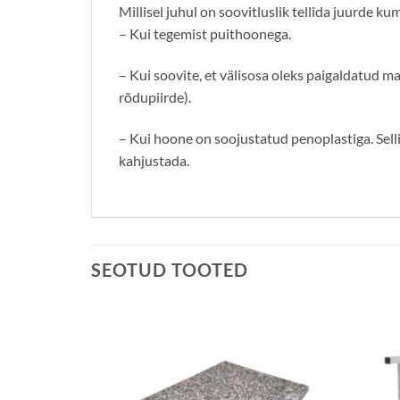
Millisel juhul on soovitluslik tellida juurde ku
– Kui tegemist puithoonega.
– Kui soovite, et välisosa oleks paigaldatud m
rõdupiirde).
– Kui hoone on soojustatud penoplastiga. Sellis
kahjustada.
SEOTUD TOOTED