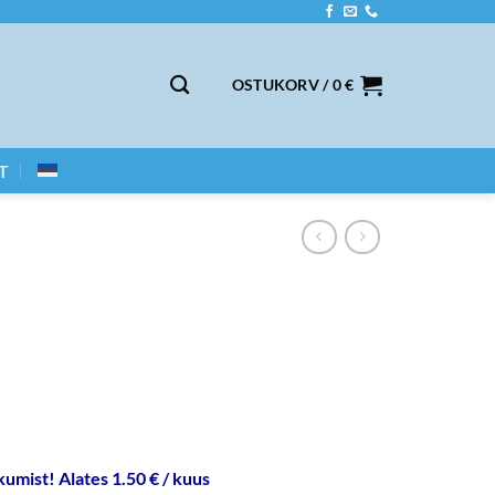
OSTUKORV /
0
€
T
umist! Alates 1.50 € / kuus