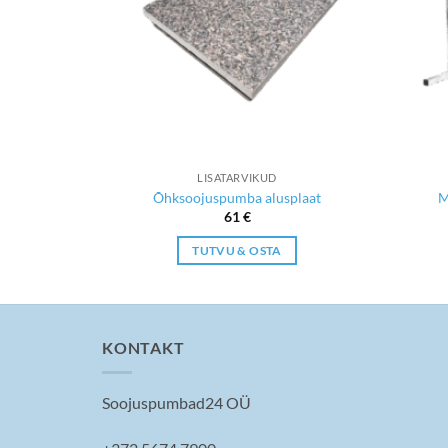
LISATARVIKUD
Õhksoojuspumba alusplaat
M
61
€
TUTVU & OSTA
KONTAKT
Soojuspumbad24 OÜ