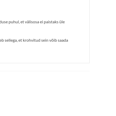
use puhul, et välisosa ei paistaks üle
eb sellega, et krohvitud sein võib saada