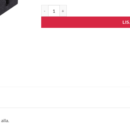
Kummijalad välisosale kogus
LI
alla.