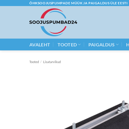
Skip
ÕHKSOOJUSPUMPADE MÜÜK JA PAIGALDUS ÜLE EESTI
to
content
AVALEHT
TOOTED
PAIGALDUS
Tooted
/
Lisatarvikud