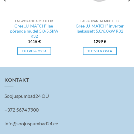
LAE-PÕRANDA MUDELID
LAE-PÕRANDA MUDELID
Gree „U-MATCH“ lae-
Gree „U-MATCH“ inverter
põranda mudel 5,0/5,5kW
laekassett 5,0/6,0kW R32
R32
1415
€
1299
€
TUTVU & OSTA
TUTVU & OSTA
KONTAKT
Soojuspumbad24 OÜ
+372 5674 7900
info@soojuspumbad24.ee