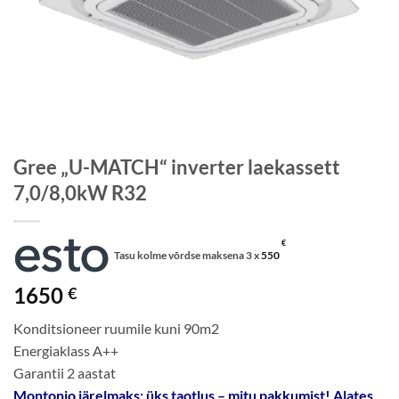
Gree „U-MATCH“ inverter laekassett
7,0/8,0kW R32
€
Tasu kolme võrdse maksena 3 x
550
1650
€
Konditsioneer ruumile kuni 90m2
Energiaklass A++
Garantii 2 aastat
Montonio järelmaks: üks taotlus – mitu pakkumist! Alates