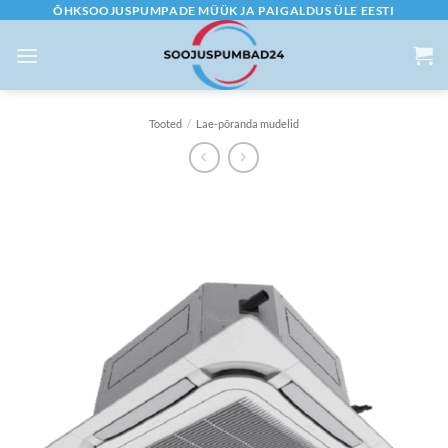
Skip
ÕHKSOOJUSPUMPADE MÜÜK JA PAIGALDUS ÜLE EESTI
to
content
Tooted
/
Lae-põranda mudelid