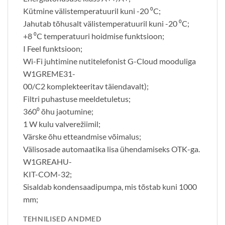
Kütmine välistemperatuuril kuni -20 ⁰C;
Jahutab tõhusalt välistemperatuuril kuni -20 ⁰C;
+8 ⁰C temperatuuri hoidmise funktsioon;
I Feel funktsioon;
Wi-Fi juhtimine nutitelefonist G-Cloud mooduliga
W1GREME31-
00/C2 komplekteeritav täiendavalt);
Filtri puhastuse meeldetuletus;
360⁰ õhu jaotumine;
1 W kulu valverežiimil;
Värske õhu etteandmise võimalus;
Välisosade automaatika lisa ühendamiseks OTK-ga.
W1GREAHU-
KIT-COM-32;
Sisaldab kondensaadipumpa, mis tõstab kuni 1000
mm;
TEHNILISED ANDMED