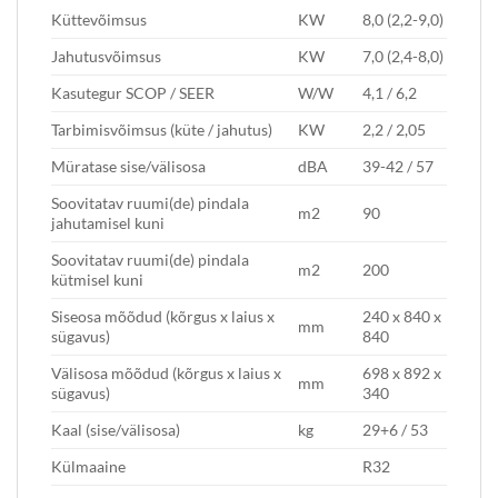
Küttevõimsus
KW
8,0 (2,2-9,0)
Jahutusvõimsus
KW
7,0 (2,4-8,0)
Kasutegur SCOP / SEER
W/W
4,1 / 6,2
Tarbimisvõimsus (küte / jahutus)
KW
2,2 / 2,05
Müratase sise/välisosa
dBA
39-42 / 57
Soovitatav ruumi(de) pindala
m2
90
jahutamisel kuni
Soovitatav ruumi(de) pindala
m2
200
kütmisel kuni
Siseosa mõõdud (kõrgus x laius x
240 x 840 x
mm
sügavus)
840
Välisosa mõõdud (kõrgus x laius x
698 x 892 x
mm
sügavus)
340
Kaal (sise/välisosa)
kg
29+6 / 53
Külmaaine
R32