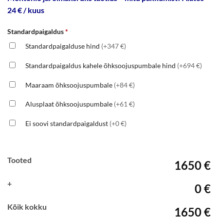
24 € / kuus
Standardpaigaldus
*
Standardpaigalduse hind
(+347 €)
Standardpaigaldus kahele õhksoojuspumbale hind
(+694 €)
Maaraam õhksoojuspumbale
(+84 €)
Alusplaat õhksoojuspumbale
(+61 €)
Ei soovi standardpaigaldust
(+0 €)
Tooted
1650 €
+
0 €
Kõik kokku
1650 €