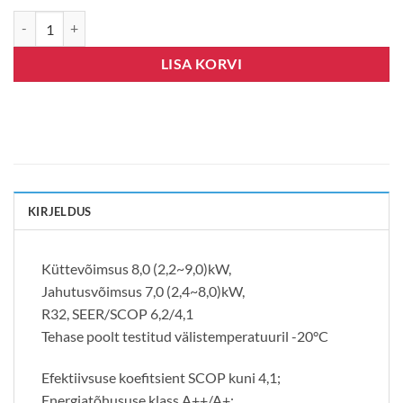
Gree „U-MATCH“ inverter laekassett 7,0/8,0kW R32 kogus
LISA KORVI
KIRJELDUS
Küttevõimsus 8,0 (2,2~9,0)kW,
Jahutusvõimsus 7,0 (2,4~8,0)kW,
R32, SEER/SCOP 6,2/4,1
Tehase poolt testitud välistemperatuuril -20°C
Efektiivsuse koefitsient SCOP kuni 4,1;
Energiatõhususe klass A++/A+;