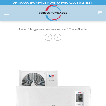
Skip
ÕHKSOOJUSPUMPADE MÜÜK JA PAIGALDUS ÜLE EESTI
to
content
Tooted
/
Воздушные тепловые насосы
/
Cooper&Hunter