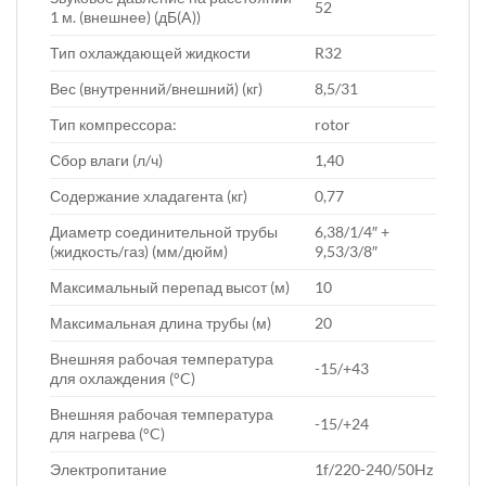
52
1 м. (внешнее) (дБ(A))
Тип охлаждающей жидкости
R32
Вес (внутренний/внешний) (кг)
8,5/31
Тип компрессора:
rotor
Сбор влаги (л/ч)
1,40
Содержание хладагента (кг)
0,77
Диаметр соединительной трубы
6,38/1/4″ +
(жидкость/газ) (мм/дюйм)
9,53/3/8″
Максимальный перепад высот (м)
10
Максимальная длина трубы (м)
20
Внешняя рабочая температура
-15/+43
для охлаждения (°C)
Внешняя рабочая температура
-15/+24
для нагрева (°C)
Электропитание
1f/220-240/50Hz