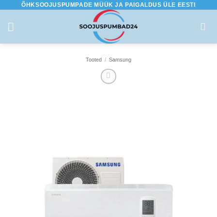
ÕHKSOOJUSPUMPADE MÜÜK JA PAIGALDUS ÜLE EESTI
Skip
to
content
Tooted
/
Samsung