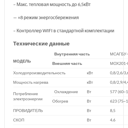
– Макс. тепловая мощность до 6,5кВт
— +8 режим энергосбережения
– Контроллер WIFI в стандартной комплектации
Технические данные
Внутренняя часть
МСАГБУ-
МОДЕЛЬ
Внешняя часть
МОХ201-
Холодопроизводительность
кВт
0,8/2,6/3,
Мощность нагрева
кВт
0,8/2,9/4,
Охлаждение
Вт
577 (60~
Потребление
электроэнергии
Обогрев
Вт
623 (75~
ПРОВИДИТЕЛЬ
Вт
8,5
СКОП
Вт
4.6