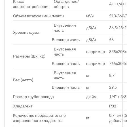
Класс
Охлаждение/
А+++/А+
энергопотребления
обогрев
Объем воздуха (мин./макс.)
м³/ч
510/360/
Внутренняя
дБ(А)
36,5/28/2
часть
Уровень шума
Внешняя часть
дБ(А)
56
Внутренняя
например
835x208x
часть
Размеры (ШxГxВ)
Внешняя часть
например
765x303x
Внутренняя
кг
8,7
часть
Вес (нетто)
Внешняя часть
кг
29,5
Размер трубопровода
дюйм
1/4″ + 3/8
Хладагент
Р32
Количество предварительно
0,7 (5м) 
кг
заправленного хладагента
добавляе