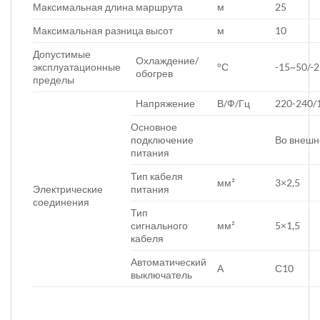
Максимальная длина маршрута
м
25
Максимальная разница высот
м
10
Допустимые
Охлаждение/
эксплуатационные
°С
-15~50/-
обогрев
пределы
Напряжение
В/Ф/Гц
220-240/
Основное
подключение
Во внешн
питания
Тип кабеля
мм²
3×2,5
питания
Электрические
соединения
Тип
сигнального
мм²
5×1,5
кабеля
Автоматический
А
С10
выключатель