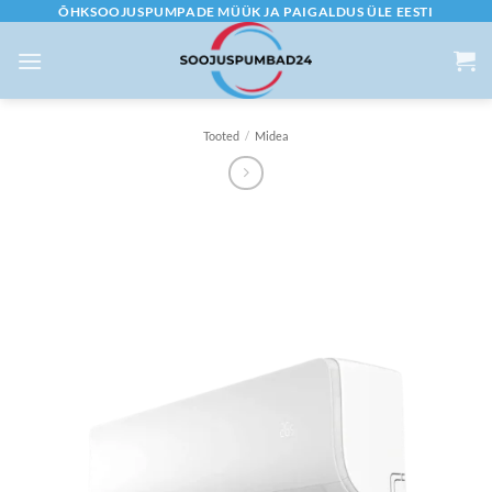
Skip
ÕHKSOOJUSPUMPADE MÜÜK JA PAIGALDUS ÜLE EESTI
to
content
Tooted
/
Midea