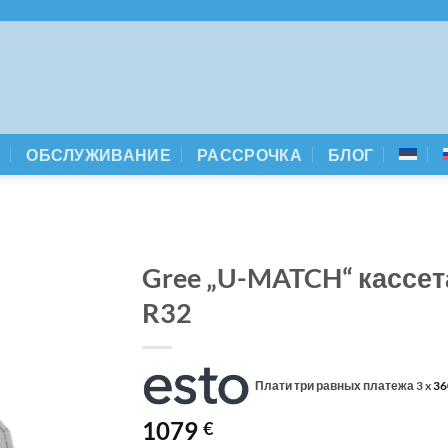
А
ОБСЛУЖИВАНИЕ
РАССРОЧКА
БЛОГ
Gree „U-MATCH“ кассет
R32
Плати три равных платежа 3 x
36
1079
€