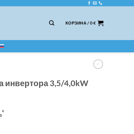
КОРЗИНА /
0
€
а инвертора 3,5/4,0kW
€
0