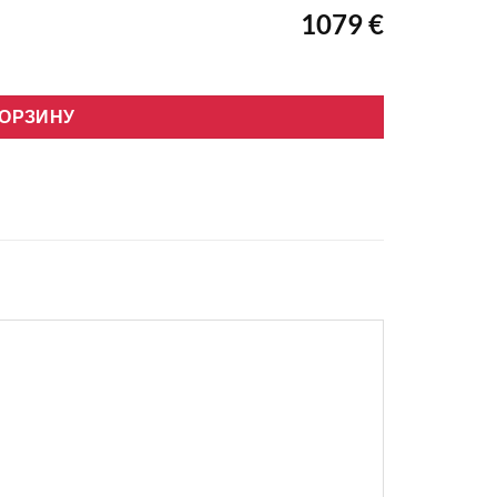
1079 €
 инвертора 3,5/4,0kW R32
КОРЗИНУ