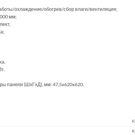
аботы/охлаждение/обогрев/сбор влаги/вентиляция;
000 мм;
лект;
а;
ха.
т.
ры панели (ШхГхД), мм: 47,5x620x620.