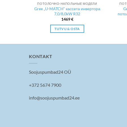
ПОТОЛОЧНО-НАПОЛЬНЫЕ МОДЕЛИ
ПОТ
Gree „U-MATCH“ кассета инвертора
G
7,0/8,0kW R32
пото
1469
€
TUTVU & OSTA
KONTAKT
Soojuspumbad24 OÜ
+372 5674 7900
info@soojuspumbad24.ee