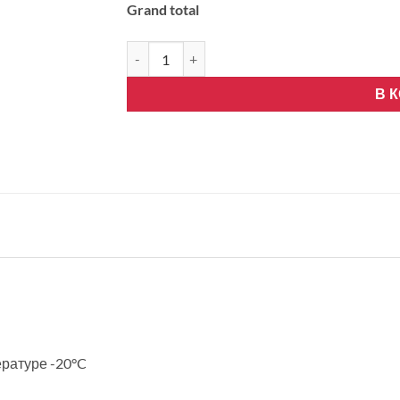
Grand total
Количество товара Gree „U-MATCH“ кассета
В 
ратуре -20°C