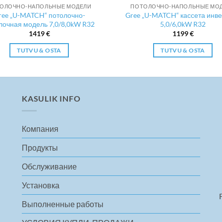
ОЛОЧНО-НАПОЛЬНЫЕ МОДЕЛИ
ПОТОЛОЧНО-НАПОЛЬНЫЕ МО
ree „U-MATCH“ потолочно-
Gree „U-MATCH“ кассета инв
лочная модель 7,0/8,0kW R32
5,0/6,0kW R32
1419
€
1199
€
TUTVU & OSTA
TUTVU & OSTA
KASULIK INFO
Компания
Продукты
Обслуживание
Установка
Выполненные работы