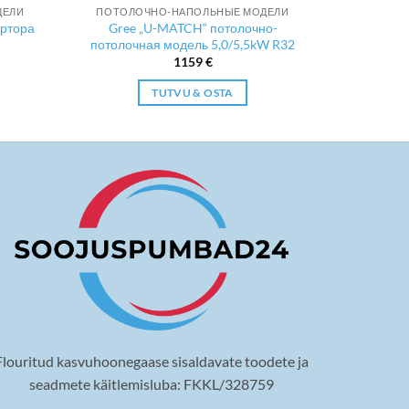
ДЕЛИ
ПОТОЛОЧНО-НАПОЛЬНЫЕ МОДЕЛИ
ертора
Gree „U-MATCH“ потолочно-
потолочная модель 5,0/5,5kW R32
1159
€
TUTVU & OSTA
Flouritud kasvuhoonegaase sisaldavate toodete ja
seadmete käitlemisluba: FKKL/328759