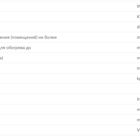
d
ния (помещений) не более
ля обогрева до
а)
k
I