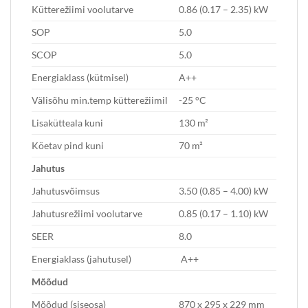
Kütterežiimi voolutarve
0.86 (0.17 – 2.35) kW
SOP
5.0
SCOP
5.0
Energiaklass (kütmisel)
A++
Välisõhu min.temp kütterežiimil
-25 °C
Lisakütteala kuni
130 m²
Köetav pind kuni
70 m²
Jahutus
Jahutusvõimsus
3.50 (0.85 – 4.00) kW
Jahutusrežiimi voolutarve
0.85 (0.17 – 1.10) kW
SEER
8.0
Energiaklass (jahutusel)
A++
Mõõdud
Mõõdud (siseosa)
870 x 295 x 229 mm