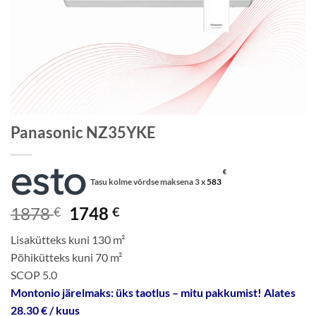
Panasonic NZ35YKE
€
Tasu kolme võrdse maksena 3 x
583
Algne
Current
1878
1748
€
€
hind
price
Lisakütteks kuni 130 m²
oli:
is:
Põhikütteks kuni 70 m²
1878 €.
1748 €.
SCOP 5.0
Montonio järelmaks: üks taotlus – mitu pakkumist! Alates
28.30 € / kuus