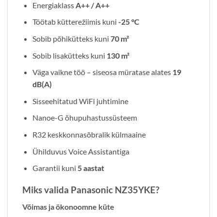
Energiaklass
A++ / A++
Töötab kütterežiimis kuni
-25 °C
Sobib põhikütteks kuni
70 m²
Sobib lisakütteks kuni
130 m²
Väga vaikne töö – siseosa müratase alates
19
dB(A)
Sisseehitatud WiFi juhtimine
Nanoe-G õhupuhastussüsteem
R32 keskkonnasõbralik külmaaine
Ühilduvus Voice Assistantiga
Garantii kuni
5 aastat
Miks valida Panasonic NZ35YKE?
Võimas ja ökonoomne küte