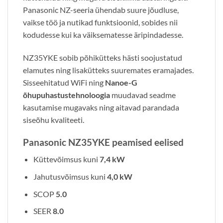
Panasonic NZ-seeria ühendab suure jõudluse,
vaikse töö ja nutikad funktsioonid, sobides nii
kodudesse kui ka väiksematesse äripindadesse.
NZ35YKE sobib põhikütteks hästi soojustatud
elamutes ning lisakütteks suuremates eramajades.
Sisseehitatud WiFi ning
Nanoe-G
õhupuhastustehnoloogia
muudavad seadme
kasutamise mugavaks ning aitavad parandada
siseõhu kvaliteeti.
Panasonic NZ35YKE peamised eelised
Küttevõimsus kuni
7,4 kW
Jahutusvõimsus kuni
4,0 kW
SCOP
5.0
SEER
8.0