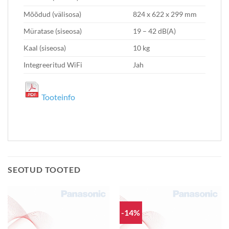
Mõõdud (välisosa)
824 x 622 x 299 mm
Müratase (siseosa)
19 – 42 dB(A)
Kaal (siseosa)
10 kg
Integreeritud WiFi
Jah
Tooteinfo
SEOTUD TOOTED
-14%