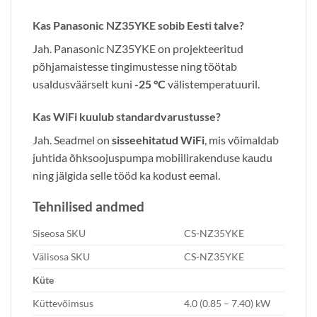
Kas Panasonic NZ35YKE sobib Eesti talve?
Jah. Panasonic NZ35YKE on projekteeritud
põhjamaistesse tingimustesse ning töötab
usaldusväärselt kuni
-25 °C
välistemperatuuril.
Kas WiFi kuulub standardvarustusse?
Jah. Seadmel on
sisseehitatud WiFi
, mis võimaldab
juhtida õhksoojuspumpa mobiilirakenduse kaudu
ning jälgida selle tööd ka kodust eemal.
Tehnilised andmed
Siseosa SKU
CS-NZ35YKE
Välisosa SKU
CS-NZ35YKE
Küte
Küttevõimsus
4.0 (0.85 – 7.40) kW