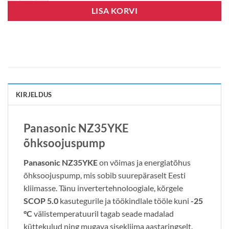
LISA KORVI
KIRJELDUS
Panasonic NZ35YKE
õhksoojuspump
Panasonic NZ35YKE
on võimas ja energiatõhus
õhksoojuspump, mis sobib suurepäraselt Eesti
kliimasse. Tänu invertertehnoloogiale, kõrgele
SCOP 5.0
kasutegurile ja töökindlale tööle kuni
-25
°C
välistemperatuuril tagab seade madalad
küttekulud ning mugava sisekliima aastaringselt.