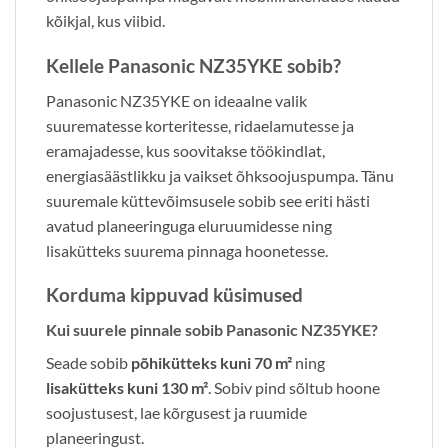
kõikjal, kus viibid.
Kellele Panasonic NZ35YKE sobib?
Panasonic NZ35YKE on ideaalne valik
suurematesse korteritesse, ridaelamutesse ja
eramajadesse, kus soovitakse töökindlat,
energiasäästlikku ja vaikset õhksoojuspumpa. Tänu
suuremale küttevõimsusele sobib see eriti hästi
avatud planeeringuga eluruumidesse ning
lisakütteks suurema pinnaga hoonetesse.
Korduma kippuvad küsimused
Kui suurele pinnale sobib Panasonic NZ35YKE?
Seade sobib
põhikütteks kuni 70 m²
ning
lisakütteks kuni 130 m²
. Sobiv pind sõltub hoone
soojustusest, lae kõrgusest ja ruumide
planeeringust.