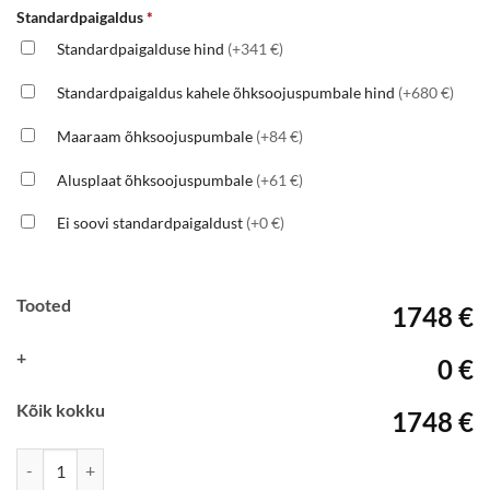
Standardpaigaldus
*
Standardpaigalduse hind
(+341 €)
Standardpaigaldus kahele õhksoojuspumbale hind
(+680 €)
Maaraam õhksoojuspumbale
(+84 €)
Alusplaat õhksoojuspumbale
(+61 €)
Ei soovi standardpaigaldust
(+0 €)
Tooted
1748 €
+
0 €
Kõik kokku
1748 €
Panasonic NZ35YKE kogus