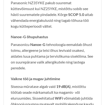
Panasonic NZ35YKE pakub suuremat
küttevõimsust kui NZ25YKE, mistõttu sobib see
hästi suurematele pindadele. Kõrge
SCOP 5.0
aitab
vähendada energiakulusid ning tagab tõhusa töö
kogu kütteperioodi vältel.
Nanoe-G õhupuhastus
Panasonicu
Nanoe-G
tehnoloogia eemaldab õhust
tolmu, allergeene ja teisi õhus levivaid osakesi,
aidates luua puhtama ja tervislikuma sisekliima. See
on suurepärane valik allergikutele ning lastega
peredele.
Vaikne töö ja mugav juhtimine
Siseosa müratase algab vaid
19 dB(A)
, mistõttu
töötab seade märkamatult ka magamis- või
eluruumides. Sisseehitatud
WiFi
võimaldab juhtida
õhksoojuspumpa mugavalt mobiilirakenduse kaudu