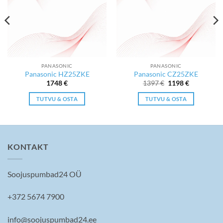
PANASONIC
PANASONIC
Panasonic HZ25ZKE
Panasonic CZ25ZKE
Algne
Current
1748
€
1397
€
1198
€
hind
price
oli:
is:
TUTVU & OSTA
TUTVU & OSTA
1397 €.
1198 €.
KONTAKT
Soojuspumbad24 OÜ
+372 5674 7900
info@soojuspumbad24.ee