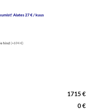
umist! Alates 27 € / kuus
le hind
(+694 €)
1715 €
0 €