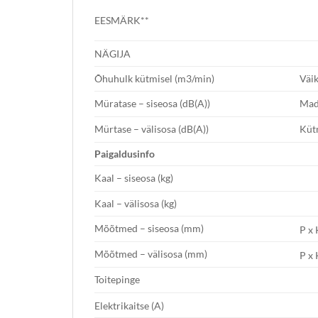
EESMÄRK**
NÄGIJA
Õhuhulk kütmisel (m3/min)
Väik
Müratase – siseosa (dB(A))
Mad
Mürtase – välisosa (dB(A))
Küt
P
aigaldusi
nfo
Kaal – siseosa (kg)
Kaal – välisosa (kg)
Mõõtmed – siseosa (mm)
P x 
Mõõtmed – välisosa (mm)
P x 
Toitepinge
Elektrikaitse (A)