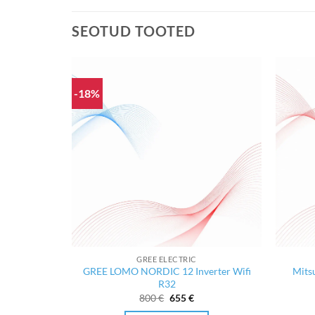
SEOTUD TOOTED
-18%
IC
GREE ELECTRIC
R32, Wifi,
GREE LOMO NORDIC 12 Inverter Wifi
Mitsu
R32
Algne
Current
800
€
655
€
hind
price