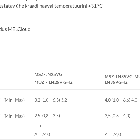
älestatav ühe kraadi haaval temperatuurini +31 °C
endus MELCloud
MSZ-LN25VG
MSZ-LN35VG
MU
LN35VGHZ
MUZ
–
LN25V
GHZ
i.
(Min–Max)
3,2 (1,0 – 6,3) 3,2
4,0 (1,0 – 6,6) 4,0
2,5 (0,8 – 3,5)
3,5 (0,8 – 4,0)
i.
(Min–Max)
+
+
A
/4,0
A
/4,0