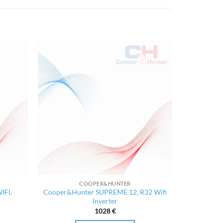
COOPER&HUNTER
IFI,
Cooper&Hunter SUPREME 12, R32 Wifi
Inverter
ent
1028
€