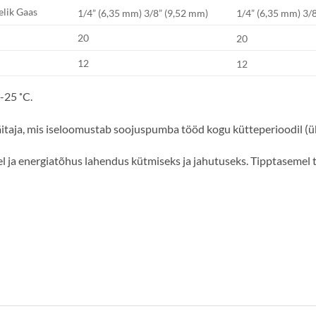
elik Gaas
1/4” (6,35 mm) 3/8” (9,52 mm)
1/4” (6,35 mm) 3/
20
20
12
12
-25 ˚C.
itaja, mis iseloomustab soojuspumba tööd kogu kütteperioodil (ük
 ja energiatõhus lahendus kütmiseks ja jahutuseks. Tipptasemel t