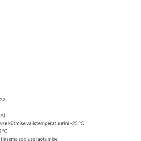
R32
(A)
vse kütmise välistemperatuurini -25 °C
5 °C
tlasema soojuse jaotumise