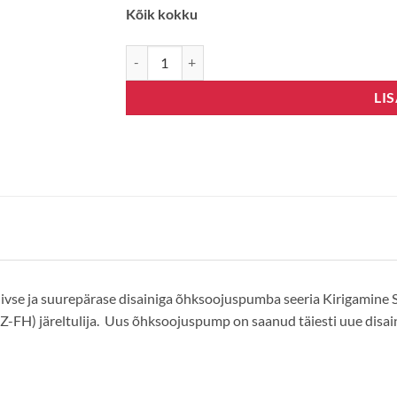
Kõik kokku
Mitsubishi Electric-LN25, R32, Wifi, valge kogus
LI
tiivse ja suurepärase disainiga õhksoojuspumba seeria Kirigamine 
-FH) järeltulija. Uus õhksoojuspump on saanud täiesti uue disain