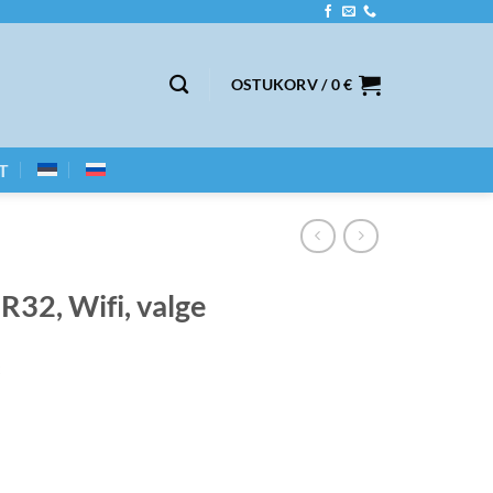
OSTUKORV /
0
€
T
R32, Wifi, valge