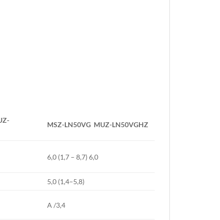
Z-
MSZ-LN50VG
MUZ-LN50VGHZ
6,0 (1,7 – 8,7) 6,0
5,0 (1,4–5,8)
A /3,4