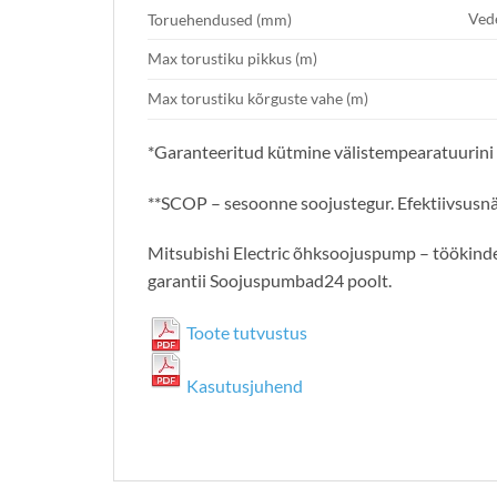
Ved
Toruehendused (mm)
Max torustiku pikkus (m)
Max torustiku kõrguste vahe (m)
*Garanteeritud kütmine välistempearatuurini 
**SCOP – sesoonne soojustegur. Efektiivsusnä
Mitsubishi Electric õhksoojuspump – töökindel
garantii Soojuspumbad24 poolt.
Toote tutvustus
Kasutusjuhend