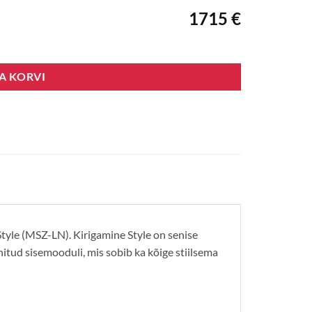
1715 €
SA KORVI
Style (MSZ-LN). Kirigamine Style on senise
itud sisemooduli, mis sobib ka kõige stiilsema