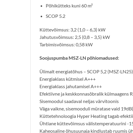
Põhikütteks kuni 60 m²
SCOP 5.2
Küttevõimsus: 3,2 (1,0 – 6,3) kW
Jahutusvõimsus: 2,5 (0,8 – 3,5) kW
Tarbimisvõimsus: 0,58 kW
Soojuspumba MSZ-LN põhiomadused:
Ülimalt energiatõhus – SCOP 5,2 (MSZ-LN25)
Energiaklass kütmisel A+++
Energiaklass jahutamisel A+++
Efektiivne ja keskkonnasõbralik külmaagens 
Sisemoodul saadaval neljas värvitoonis
Väga vaikne, sisemooduli müratase vaid 19dB
Küttetehnoloogia Hyper Heating tagab efektii
Ühtlane küttevõimsus välistemperatuurini -1
Kaheosaline õhusuunaja kindlustab ruumis üh