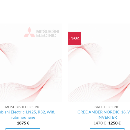
-15%
MITSUBISHI ELECTRIC
GREE ELECTRIC
bishi Electric-LN25, R32, Wifi,
GREE AMBER NORDIC-18, W
rubiinpunane
INVERTER
Algne
Curr
1875
€
1470
€
1250
€
hind
price