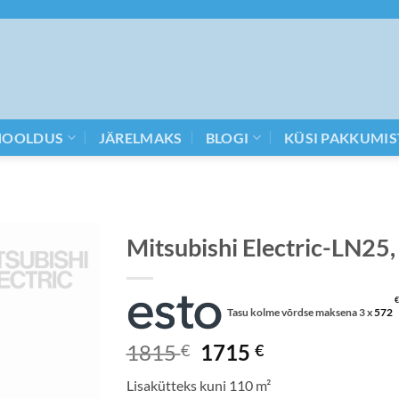
HOOLDUS
JÄRELMAKS
BLOGI
KÜSI PAKKUMIS
Mitsubishi Electric-LN25, 
€
Tasu kolme võrdse maksena 3 x
572
Algne
Current
1815
1715
€
€
hind
price
Lisakütteks kuni 110 m²
oli:
is: