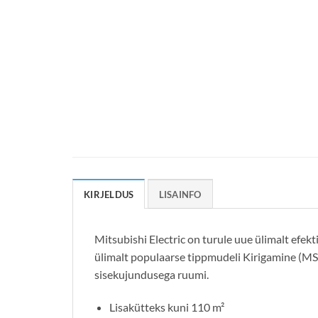
KIRJELDUS
LISAINFO
Mitsubishi Electric on turule uue ülimalt efek
ülimalt populaarse tippmudeli Kirigamine (MSZ
sisekujundusega ruumi.
Lisakütteks kuni 110 m²