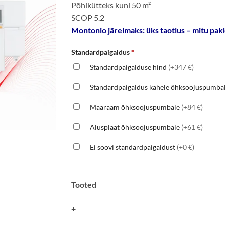
Põhikütteks kuni 50 m²
1815 €.
1715 €.
SCOP 5.2
Montonio järelmaks: üks taotlus – mitu pakk
Standardpaigaldus
*
Standardpaigalduse hind
(+347 €)
Standardpaigaldus kahele õhksoojuspumba
Maaraam õhksoojuspumbale
(+84 €)
Alusplaat õhksoojuspumbale
(+61 €)
Ei soovi standardpaigaldust
(+0 €)
Tooted
+