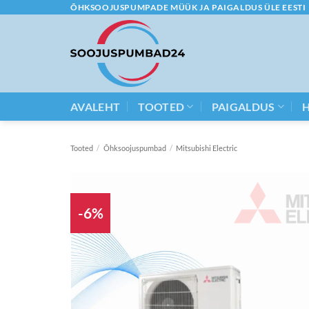
Skip
ÕHKSOOJUSPUMPADE MÜÜK JA PAIGALDUS ÜLE EESTI
to
content
AVALEHT
TOOTED
PAIGALDUS
Tooted
/
Õhksoojuspumbad
/
Mitsubishi Electric
-6%