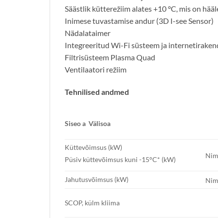
Säästlik kütterežiim alates +10 °C, mis on hä
Inimese tuvastamise andur (3D I-see Sensor)
Nädalataimer
Integreeritud Wi-Fi süsteem ja internetirak
Filtrisüsteem Plasma Quad
Ventilaatori režiim
Tehnilised andmed
Siseo
a
Välisoa
Küttevõimsus (kW)
Nim
Püsiv küttevõimsus kuni -15°C* (kW)
Jahutusvõimsus (kW)
Nim
SCOP, külm kliima