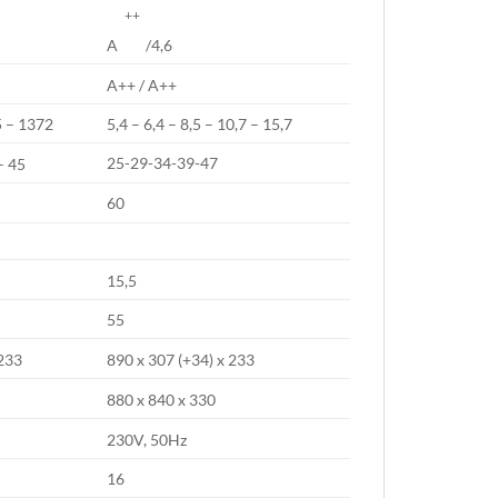
++
A
/4,6
A++ / A++
85 – 1372
5,4 – 6,4 – 8,5 – 10,7 – 15,7
25-29-34-39-47
– 45
60
15,5
55
 233
890 x 307 (+34) x 233
880 x 840 x 330
230V, 50Hz
16