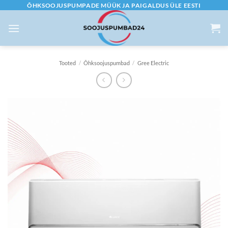
Skip
ÕHKSOOJUSPUMPADE MÜÜK JA PAIGALDUS ÜLE EESTI
to
content
Tooted
/
Õhksoojuspumbad
/
Gree Electric