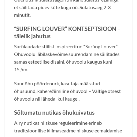
et säilitada pidev küte kogu öö. Sulatusaeg 2-3
minutit.
“SURFING LOUVER” KONTSEPTSIOON –
täielik jahutus
Surfilaudade stiilist inspireeritud “Surfing Louver”.
Õhuvoolu läbilaskevõime suurendamine säilitades
samas esteetilise disaini, õhuvoolu kaugus kuni
15,5m.
Suur õhu pöördenurk, kasutaja määratud
õhusuund, kaherežiimiline õhuvool – Vältige otsest
õhuvoolu nii lähedal kui kaugel.
Sõltumatu nutikas õhukuivatus
Airy nutikas niiskuse reguleerimine erineb
traditsioonilise kliimaseadme niiskuse eemaldamise