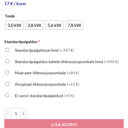
17 € / kuus
Toode
3,0 kW
3,8 kW
5,6 kW
7,8 kW
Standardpaigaldus
*
Standardpaigalduse hind
(+347 €)
Standardpaigaldus kahele õhksoojuspumbale hind
(+694 €)
Maaraam õhksoojuspumbale
(+84 €)
Alusplaat õhksoojuspumbale
(+61 €)
Ei soovi standardpaigaldust
(+0 €)
GREE Airy White kogus
LISA KORVI