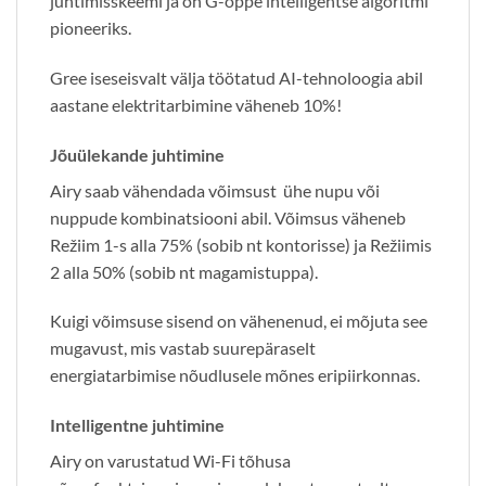
juhtimisskeemi ja on G-õppe intelligentse algoritmi
pioneeriks.
Gree iseseisvalt välja töötatud AI-tehnoloogia abil
aastane elektritarbimine väheneb 10%!
Jõuülekande juhtimine
Airy saab vähendada võimsust ühe nupu või
nuppude kombinatsiooni abil. Võimsus väheneb
Režiim 1-s alla 75% (sobib nt kontorisse) ja Režiimis
2 alla 50% (sobib nt magamistuppa).
Kuigi võimsuse sisend on vähenenud, ei mõjuta see
mugavust, mis vastab suurepäraselt
energiatarbimise nõudlusele mõnes eripiirkonnas.
Intelligentne juhtimine
Airy on varustatud Wi-Fi ​​tõhusa