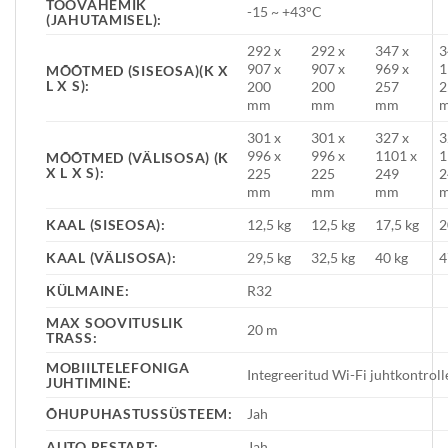
TÖÖVAHEMIK
-15 ~ +43°C
(JAHUTAMISEL):
292 x
292 x
347 x
3
907 x
907 x
969 x
1
MÕÕTMED (SISEOSA)(K X
L X S):
200
200
257
2
mm
mm
mm
301 x
301 x
327 x
3
996 x
996 x
1101 x
1
MÕÕTMED (VÄLISOSA) (K
X L X S):
225
225
249
2
mm
mm
mm
KAAL (SISEOSA):
12,5 kg
12,5 kg
17,5 kg
2
KAAL (VÄLISOSA):
29,5 kg
32,5 kg
40 kg
4
KÜLMAINE:
R32
MAX SOOVITUSLIK
20 m
TRASS:
MOBIILTELEFONIGA
Integreeritud Wi-Fi juhtkontroll
JUHTIMINE:
ÕHUPUHASTUSSÜSTEEM:
Jah
AUTO RESTART:
Jah