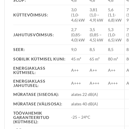
SCOP:
4,6
4,6
4,6
4
3,0
3,81
5,6
7
KÜTTEVÕIMSUS:
(1,0-
(1,0 –
(1,1-
(
4,6) kW
4,9) kW
6,8) kW
9
2,7
3,5
5,3
7
JAHUTUSVÕIMSUS:
(0,85-
(0,85 –
(1,0-
(
4,0) kW
4,5) kW
6,5) kW
8
SEER:
9,0
8,5
8,5
8
SOBILIK KÜTMISEL KUNI:
45 m²
65 m²
80 m²
8
ENERGIAKLASS
A++
A++
A++
A
KÜTMISEL:
ENERGIAKLASS
A+++
A+++
A+++
A
JAHUTUSEL:
MÜRATASE (SISEOSA):
alates 22 dB(A)
MÜRATASE (VÄLISOSA):
alates 40 dB(A)
TÖÖVAHEMIK
-25 – 24°C
GARANTEERITUD
(KÜTMISEL):