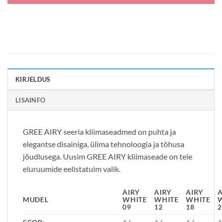
KIRJELDUS
LISAINFO
GREE AIRY seeria kliimaseadmed on puhta ja
elegantse disainiga, ülima tehnoloogia ja tõhusa
jõudlusega. Uusim GREE AIRY kliimaseade on teie
eluruumide eelistatuim valik.
AIRY
AIRY
AIRY
A
MUDEL
WHITE
WHITE
WHITE
09
12
18
2