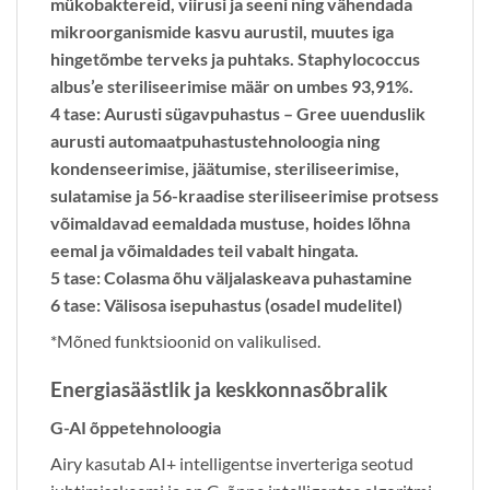
mükobaktereid, viirusi ja seeni ning vähendada
mikroorganismide kasvu aurustil, muutes iga
hingetõmbe terveks ja puhtaks. Staphylococcus
albus’e steriliseerimise määr on umbes 93,91%.
4 tase: Aurusti sügavpuhastus
– Gree uuenduslik
aurusti automaatpuhastustehnoloogia ning
kondenseerimise, jäätumise, steriliseerimise,
sulatamise ja 56-kraadise steriliseerimise protsess
võimaldavad eemaldada mustuse, hoides lõhna
eemal ja võimaldades teil vabalt hingata.
5 tase: Colasma õhu väljalaskeava puhastamine
6 tase: Välisosa isepuhastus (osadel mudelitel)
*Mõned funktsioonid on valikulised.
Energiasäästlik ja keskkonnasõbralik
G-AI õppetehnoloogia
Airy kasutab AI+ intelligentse inverteriga seotud