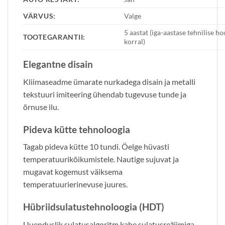
VÄRVUS:
Valge
5 aastat (iga-aastase tehnilise h
TOOTEGARANTII:
korral)
Elegantne disain
Kliimaseadme ümarate nurkadega disain ja metalli
tekstuuri imiteering ühendab tugevuse tunde ja
õrnuse ilu.
Pideva kütte tehnoloogia
Tagab pideva kütte 10 tundi. Öelge hüvasti
temperatuurikõikumistele. Nautige sujuvat ja
mugavat kogemust väiksema
temperatuurierinevuse juures.
Hübriidsulatustehnoloogia (HDT)
Uuenduslik sulatusalgoritm kahe sulatusrežiimiga,