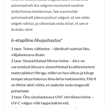
automaatselt ära valguse muutused seadme
ümbritsevas keskkonnas. See suurendab
automaatselt päeva jooksul valgust, et see oleks
selgelt nähtav, ja vähendab seda öösel, et see ei
ärritaks silmi.
6-etapiline õhupuhastus*
1 tase: Tolmu vältimine
– täielikult suletud õhu
väljalaskeava disain
2 tase: Sisseehitatud filtreerimine
– Airy on
varustatud ülisuure sisseehitatud kvaliteetsetest
materjalidest filtriga, millel on hea sitkus ja kõrge
temperatuuritaluvus ilma deformatsioonita. Filtrit
on lihtne lahti võtta, et saaksite seda mugavalt
puhastada
3 tase: Õhu sisselaskeava UVC steriliseerimine
–
UV-C valgus võib tappa baktereid,