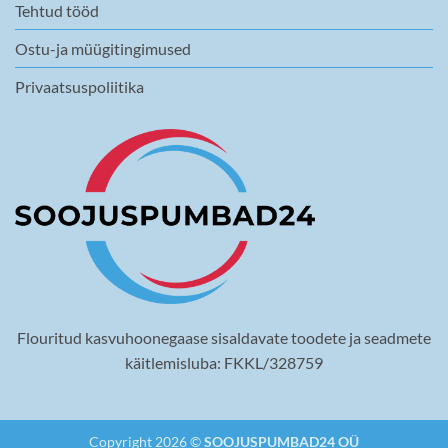
Tehtud tööd
Ostu-ja müügitingimused
Privaatsuspoliitika
Flouritud kasvuhoonegaase sisaldavate toodete ja seadmete
käitlemisluba: FKKL/328759
Copyright 2026 ©
SOOJUSPUMBAD24 OÜ