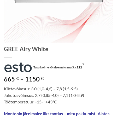
GREE Airy White
€
Tasu kolme võrdse maksena 3 x
222
Price
665
–
1150
€
€
range:
Küttevõimsus: 3,0 (1,0-4,6) – 7,8 (1,5-9,5)
665 €
Jahutusvõimsus: 2,7 (0,85-4,0) – 7,1 (1,0-8,9)
through
Töötemperatuur: -15 ~ +43°C
1150 €
Montonio järelmaks: üks taotlus – mitu pakkumist! Alates