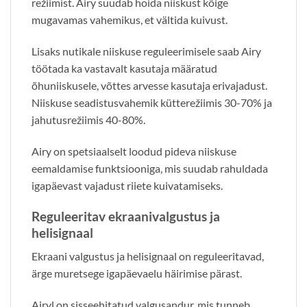
režiimist. Airy suudab hoida niiskust kõige
mugavamas vahemikus, et vältida kuivust.
Lisaks nutikale niiskuse reguleerimisele saab Airy
töötada ka vastavalt kasutaja määratud
õhuniiskusele, võttes arvesse kasutaja erivajadust.
Niiskuse seadistusvahemik kütterežiimis 30-70% ja
jahutusrežiimis 40-80%.
Airy on spetsiaalselt loodud pideva niiskuse
eemaldamise funktsiooniga, mis suudab rahuldada
igapäevast vajadust riiete kuivatamiseks.
Reguleeritav ekraanivalgustus ja
helisignaal
Ekraani valgustus ja helisignaal on reguleeritavad,
ärge muretsege igapäevaelu häirimise pärast.
Airyl on sisseehitatud valgusandur, mis tunneb