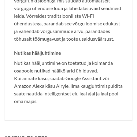
võrgufunktsiooniga, mis suudab automaatselt
võrguga ühenduse luua ja lähedalasuvaid seadmeid
leida. Võrreldes traditsiooniliste Wi-Fi
ühendustega, parandab see võrgu loomise edukust
ja vähendab võrgusammude arvu, parandades
tõhusalt töömugavust ja toote usaldusväärsust.
Nutikas hääljuhtimine
Nutikas hääljuhtimine on toetatud ja kolmanda
osapoole nutikad häälkõlarid ühilduvad.
Kui annate käsu, saadab Google Assistant või
Amazon Alexa käsu Airyle. Ilma kaugjuhtimispuldita
saate nautida intelligentset elu igal ajal ja igal pool
oma majas.