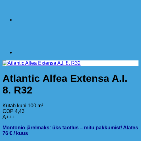
Atlantic Alfea Extensa A.I.
8. R32
Kütab kuni 100 m²
COP 4,43
A+++
Montonio järelmaks: üks taotlus – mitu pakkumist! Alates
76 € / kuus