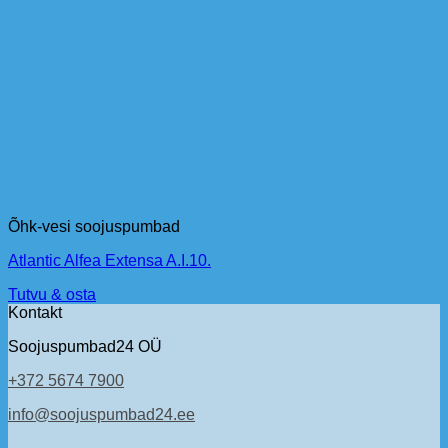
Õhk-vesi soojuspumbad
Atlantic Alfea Extensa A.I.10.
Tutvu & osta
Kontakt
Soojuspumbad24 OÜ
+372 5674 7900
info@soojuspumbad24.ee