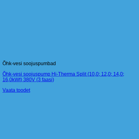
Õhk-vesi soojuspumbad
Õhk-vesi soojuspump Hi-Therma Split (10,0; 12,0; 14,0;
16,0kWt) 380V (3 faasi)
Vaata toodet