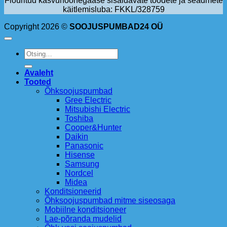
Flouritud kasvuhoonegaase sisaldavate toodete ja seadmete
käitlemisluba: FKKL/328759
Copyright 2026 ©
SOOJUSPUMBAD24 OÜ
Otsi:
Avaleht
Tooted
Õhksoojuspumbad
Gree Electric
Mitsubishi Electric
Toshiba
Cooper&Hunter
Daikin
Panasonic
Hisense
Samsung
Nordcel
Midea
Konditsioneerid
Õhksoojuspumbad mitme siseosaga
Mobiilne konditsioneer
Lae-põranda mudelid