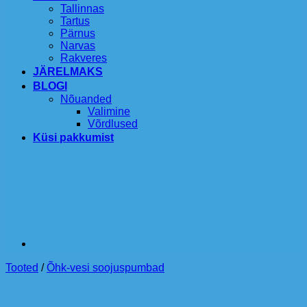
Tallinnas
Tartus
Pärnus
Narvas
Rakveres
JÄRELMAKS
BLOGI
Nõuanded
Valimine
Võrdlused
Küsi pakkumist
Tooted
/
Õhk-vesi soojuspumbad