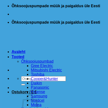
Skip
Õhksoojuspumpade müük ja paigaldus üle Eesti
to
content
Õhksoojuspumpade müük ja paigaldus üle Eesti
Avaleht
Tooted
Õhksoojuspumbad
Gree Electric
Mitsubishi Electric
Toshiba
Otsi:
Cooper&Hunter
Daikin
Panasonic
Hisense
Ostukorv /
0
€
Samsung
Nordcel
Midea