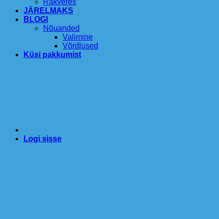
Rakveres
JÄRELMAKS
BLOGI
Nõuanded
Valimine
Võrdlused
Küsi pakkumist
Logi sisse