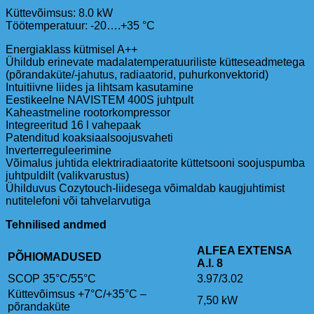
Küttevõimsus: 8.0 kW
Töötemperatuur: -20….+35 °C
Energiaklass kütmisel A++
Ühildub erinevate madalatemperatuuriliste kütteseadmetega
(põrandaküte/-jahutus, radiaatorid, puhurkonvektorid)
Intuitiivne liides ja lihtsam kasutamine
Eestikeelne NAVISTEM 400S juhtpult
Kaheastmeline rootorkompressor
Integreeritud 16 l vahepaak
Patenditud koaksiaalsoojusvaheti
Inverterreguleerimine
Võimalus juhtida elektriradiaatorite küttetsooni soojuspumba
juhtpuldilt (valikvarustus)
Ühilduvus Cozytouch-liidesega võimaldab kaugjuhtimist
nutitelefoni või tahvelarvutiga
Tehnilised andmed
ALFEA EXTENSA
PÕHIOMADUSED
A.I. 8
SCOP 35°C/55°C
3.97/3.02
Küttevõimsus +7°C/+35°C –
7,50 kW
põrandaküte