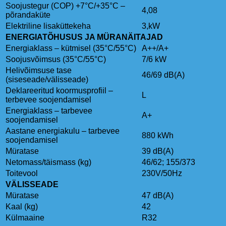
Soojustegur (COP) +7°C/+35°C –
4,08
põrandaküte
Elektriline lisaküttekeha
3,kW
ENERGIATÕHUSUS JA MÜRANÄITAJAD
Energiaklass – kütmisel (35°C/55°C)
A++/A+
Soojusvõimsus (35°C/55°C)
7/6 kW
Helivõimsuse tase
46/69 dB(A)
(siseseade/välisseade)
Deklareeritud koormusprofiil –
L
terbevee soojendamisel
Energiaklass – tarbevee
A+
soojendamisel
Aastane energiakulu – tarbevee
880 kWh
soojendamisel
Müratase
39 dB(A)
Netomass/täismass (kg)
46/62; 155/373
Toitevool
230V/50Hz
VÄLISSEADE
Müratase
47 dB(A)
Kaal (kg)
42
Külmaaine
R32