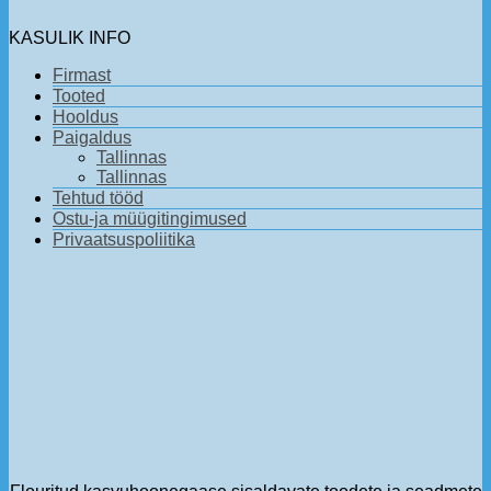
KASULIK INFO
Firmast
Tooted
Hooldus
Paigaldus
Tallinnas
Tallinnas
Tehtud tööd
Ostu-ja müügitingimused
Privaatsuspoliitika