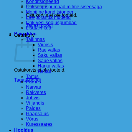
Konditsioneerid
Õhksoojuspumbad mitme siseosaga
Mobiilne konditsioneer
Ostukorvis ei ole tooteid.
Lae-põranda mudelid
Õhk-vesi soojuspumbad
Tagasi poodi
Lisatarvikud
Paigaldus
Ostukorv
Tallinnas
Viimsis
Rae vallas
Saku vallas
Saue vallas
Harku vallas
Ostukorvis ei ole tooteid.
Keilas
Tartus
Tagasi poodi
Pärnus
Narvas
Rakveres
Jõhvis
Viljandis
Paides
Haapsalus
Võrus
Kuressaares
Hooldus