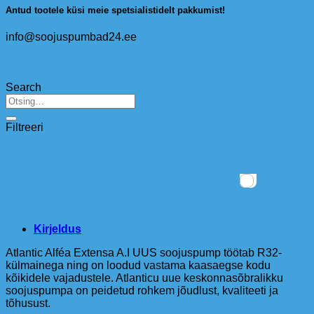
Antud tootele küsi meie spetsialistidelt pakkumist!
info@soojuspumbad24.ee
Search
Otsi:
Filtreeri
Kirjeldus
Atlantic Alféa Extensa A.I UUS soojuspump töötab R32-
külmainega ning on loodud vastama kaasaegse kodu
kõikidele vajadustele. Atlanticu uue keskonnasõbralikku
soojuspumpa on peidetud rohkem jõudlust, kvaliteeti ja
tõhusust.