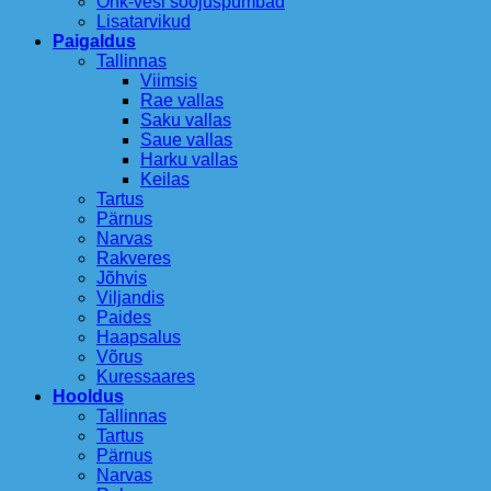
Õhk-vesi soojuspumbad
Lisatarvikud
Paigaldus
Tallinnas
Viimsis
Rae vallas
Saku vallas
Saue vallas
Harku vallas
Keilas
Tartus
Pärnus
Narvas
Rakveres
Jõhvis
Viljandis
Paides
Haapsalus
Võrus
Kuressaares
Hooldus
Tallinnas
Tartus
Pärnus
Narvas