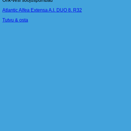
Õhk-vesi soojuspumbad
Atlantic Alfea Extensa A.I. DUO 8. R32
Tutvu & osta