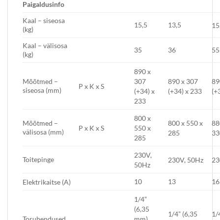
P
aigaldusi
nfo
Kaal – siseosa
15,5
13,5
15
(kg)
Kaal – välisosa
35
36
55
(kg)
890 x
Mõõtmed –
890 x 307
89
307
P x K x S
siseosa (mm)
(+34) x 233
(+
(+34) x
233
800 x
Mõõtmed –
800 x 550 x
88
P x K x S
550 x
välisosa (mm)
285
33
285
230V,
Toitepinge
230V, 50Hz
23
50Hz
10
13
16
Elektrikaitse (A)
1/4”
(6,35
1/4” (6,35
1/
Toruhendused
mm)