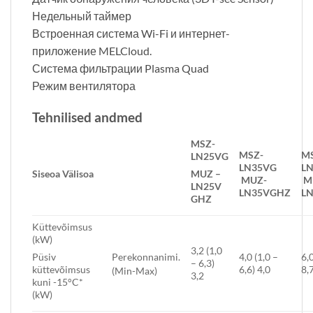
Недельный таймер
Встроенная система Wi-Fi и интернет-
приложение MELCloud.
Система фильтрации Plasma Quad
Режим вентилятора
Tehnilised andmed
MSZ-
MSZ-
M
LN25VG
LN35VG
L
Siseo
a
Välisoa
MUZ
–
MUZ-
M
LN25V
LN35VGHZ
L
GHZ
Küttevõimsus
(kW)
3,2 (1,0
4,0 (1,0 –
6,0
Perekonnanimi.
Püsiv
– 6,3)
6,6) 4,0
8,
küttevõimsus
(Min-Max)
3,2
kuni -15°C*
(kW)