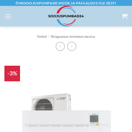
Skip
ÕHKSOOJUSPUMPADE MÜÜK JA PAIGALDUS ÜLE EESTI
to
content
Tooted
/
Воздушные тепловые насосы
-3%