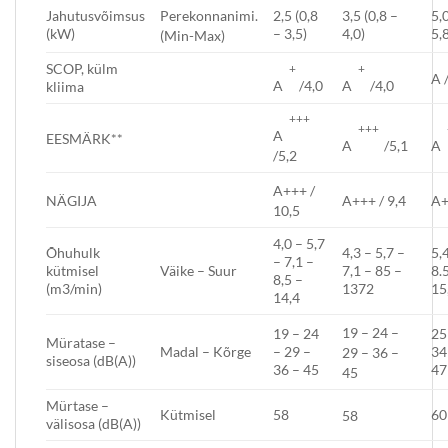
Jahutusvõimsus
2,5 (0,8
3,5 (0,8 –
5,0
Perekonnanimi.
(kW)
– 3,5)
4,0)
5,
(Min-Max)
SCOP, külm
+
+
A 
A
/4,0
A
/4,0
kliima
+++
+++
A
EESMÄRK**
A
/5,1
A
/5,2
A+++ /
NÄGIJA
A+++ / 9,4
A+
10,5
4,0 – 5,7
Õhuhulk
4,3 – 5,7 –
5,
– 7,1 –
kütmisel
Väike – Suur
7,1 – 85 –
8.
8,5 –
(m3/min)
1372
15
14,4
19 – 24 –
19 – 24
25
Müratase –
Madal – Kõrge
– 29 –
34
29 – 36 –
siseosa (dB(A))
36 – 45
47
45
Mürtase –
Kütmisel
58
60
58
välisosa (dB(A))