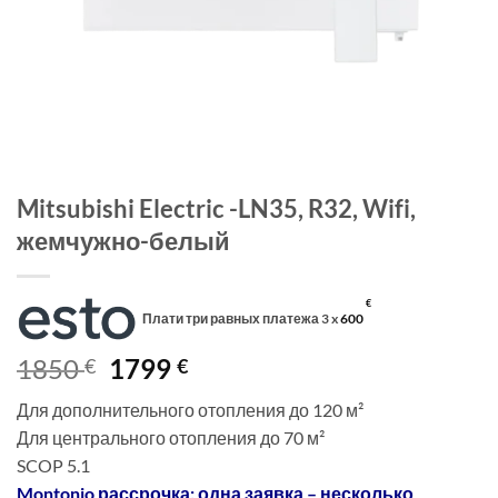
Mitsubishi Electric -LN35, R32, Wifi,
жемчужно-белый
€
Плати три равных платежа 3 x
600
Первоначальная
Текущая
1850
1799
€
€
цена
цена:
Для дополнительного отопления до 120 м²
составляла
1799 €.
Для центрального отопления до 70 м²
1850 €.
SCOP 5.1
Montonio рассрочка: одна заявка – несколько