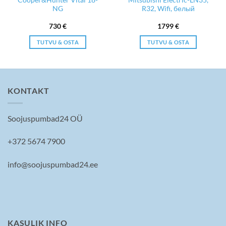
NG
R32, Wifi, белый
ая
730
€
1799
€
TUTVU & OSTA
TUTVU & OSTA
KONTAKT
Soojuspumbad24 OÜ
+372 5674 7900
info@soojuspumbad24.ee
KASULIK INFO