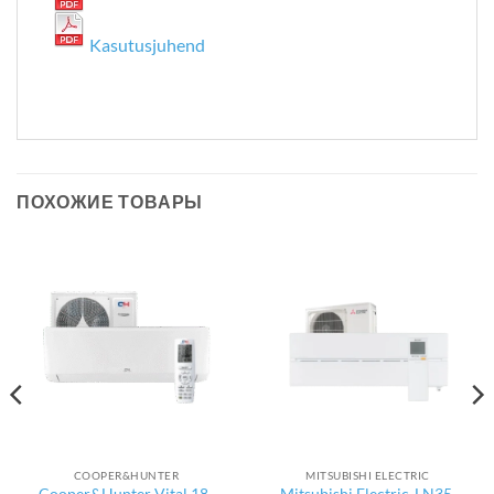
Kasutusjuhend
ПОХОЖИЕ ТОВАРЫ
COOPER&HUNTER
MITSUBISHI ELECTRIC
Cooper&Hunter Vital 18-
Mitsubishi Electric-LN35,