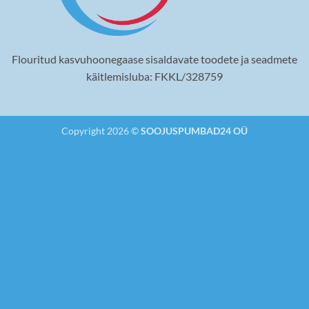
Flouritud kasvuhoonegaase sisaldavate toodete ja seadmete
käitlemisluba: FKKL/328759
Copyright 2026 ©
SOOJUSPUMBAD24 OÜ