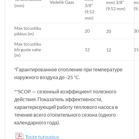
Vedelik Gaas
mm) 3/8”
mm
(mm)
3/8”
(9,52 mm)
(9
(9,52
mm)
Max torustiku
20
30
20
pikkus (m)
Max torustiku
kõrguste vahe
12
15
12
(m)
*Гарантированное отопление при температуре
наружного воздуха до -25 ˚C.
**SCOP — сезонный коэффициент полезного
действия. Показатель эффективности,
характеризующий работу теплового насоса в
течение всего отопительного сезона (одного
календарного года).
Toote tutvustus